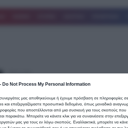
ΔΑ
ΚΟΣΜΟΣ
ΙΣΤΟΡΙΕΣ
ΑΘΛΗΤΙΚΑ
ΕΠΙΧΕΙΡΗΣΕΙΣ
20.11.2024
Κραυγή απόγνωσης από τη Νένα
-
Do Not Process My Personal Information
Χρονοπούλου: «Στερούμαι τον καφέ μου
να πληρώνω τα ένσημά μου»
ι συνεργάτες μας αποθηκεύουμε ή έχουμε πρόσβαση σε πληροφορίες σ
es και επεξεργαζόμαστε προσωπικά δεδομένα, όπως μοναδικά αναγνωρι
Η Νένα Χρονοπούλου, η οποία εδώ και είκοσι χρόνια έχει αφιερωθ
ηροφορίες που αποστέλλονται από μια συσκευή για τους σκοπούς που
ανατροφή του γιου της ο οποίος είναι ΑΜΕΑ…
αι παρακάτω. Μπορείτε να κάνετε κλικ για να συναινέσετε στην επεξερ
εργατών μας για τους εν λόγω σκοπούς. Εναλλακτικά, μπορείτε να κάνετ
Δείτε Περισσότερα
ε να δώσετε τη συγκατάθεσή σας ή να αποκτήσετε πρόσβαση σε πιο λε