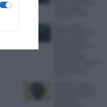
φήμες για μεγάλη κρίση
στον Αμερικανικό
υποβρυχιακό στόλο
08.08.2026
Θρίλερ στις ΗΠΑ: Τι
κρύβεται πίσω από τις
μαζικές αυτοκτονίες
Αμερικανών χάκερ; –
Πέντε θάνατοι μέσα σε
μόλις έναν μήνα
προκαλούν μεγάλα
ερωτηματικά και ανησυχία
και το Κογκρέσο ζητά
άμεσες απαντήσεις
08.08.2026
8 Αυγούστου – Γιορτή
σήμερα: Η Εκκλησία μας
τιμά τη μνήμη του Αγίου
Αιμιλιανού του
Ομολογητού και