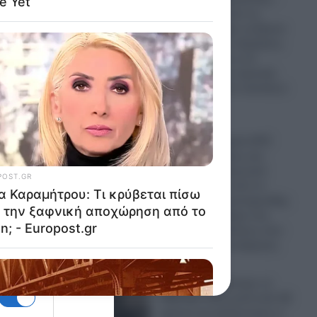
Περιμένουμε από τις
εν το
Ελληνικές Αρχές να βγουν
και να δώσουν εξηγήσεις
για το γεγονός η να
ση του
διαψεύσουν τις σχετικές
ς…
καταγγελίες των κατοίκων
του Έβρου
08.08.2026
Απόρρητα αρχεία UFO
έρχονται στο φως και
νυμα
σοκάρουν: Τριγωνικό
“τέρας” πάνω από το
δί της
Αφγανιστάν, μυστηριώδης
μεταλλική σφαίρα στη
Βραζιλία και θεάσεις που
ητο γιο…
παραμένουν ανεξήγητες
08.08.2026
ΗΠΑ: Παροπλίστηκε το
USS San Juan μετά από 38
χρόνια και φούντωσαν οι