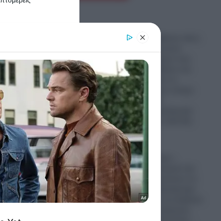
er and store
to grant or
Terafab: Τι κρύβεται πίσω
ed purposes
από το φαραωνικών
διαστάσεων κτίριο που
χτίζει ο Έλον Μασκ στο
Τέξας; – Θα είναι το
:
μεγαλύτερο στον κόσμο
ι μέσα
με έκταση 9,29
τετραγωνικά χιλιόμετρα
και θα κοστίσει 16,8 δισ.
δολάρια
Άνω
08.08.2026
Που καταντήσαμε –
Τούρκοι αστυνομικοί και
πολίτες απαγορεύουν σε
Έλληνες το παρκάρισμα
και αλωνίζουν ανενόχλητοι
ία
σε κεντρικούς δρόμους
τα
στην Αλεξανδρούπολη –