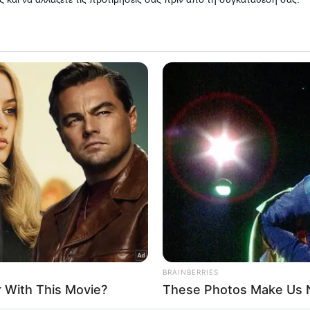
Δείτε Περισσότερα
 that this website/app uses one or more Google services and may gath
including but not limited to your visit or usage behaviour. You may click 
 to Google and its third-party tags to use your data for below specifi
ogle consent section.
l Data Processing Opt Outs
o opt-out of the Sharing of my personal data.
In
o opt-out of the Sale of my Personal Data.
In
to opt-out of processing my Personal Data for Targeted
ing.
In
o opt-out of Collection, Use, Retention, Sale, and/or Sharing
ersonal Data that Is Unrelated with the Purposes for which it
lected.