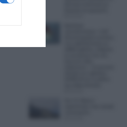
ιδιωτική συνάντηση με
δωρητές και χορηγούς
06.08.2026
Εφιαλτική
προειδοποίηση: «1,25
δισεκατομμύρια γυναίκες,
που εμβολιάστηκαν με
mRNA εμβόλια, ενδέχεται
να γεννήσουν ένα νέο,
άγνωστο είδος
ανθρώπου» – Η σκοτεινή
πλευρά των εμβολίων
COVID-19 και το μέλλον
της ανθρωπότητας
06.08.2026
Σοκ: Ο «Χάρος»
εμφανίστηκε στην οροφή
νοσοκομείου
06.08.2026