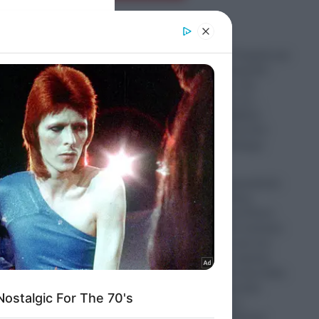
er and store
to grant or
ed purposes
“Σφαγή” στην Τουρκία για
την Παναγία Σουμελά:
Επιχειρηματίας την
παρομοίασε με τη…
“Μέκκα” και δέχθηκε
σφοδρή επίθεση από
απόστρατο Ναύαρχο
06.08.2026
Εικόνες που προκαλούν
σάλο: Ο απόλυτος
εξευτελισμός για Ρώσo
λιποτάκτη – Τον έντυσαν
με ροζ φόρεμα και τον
στέλνουν στην πρώτη
γραμμή και αντί για όπλο
του έδωσαν ερωτικό
βοήθημα για να…
“πολεμήσει” (βίντεο)