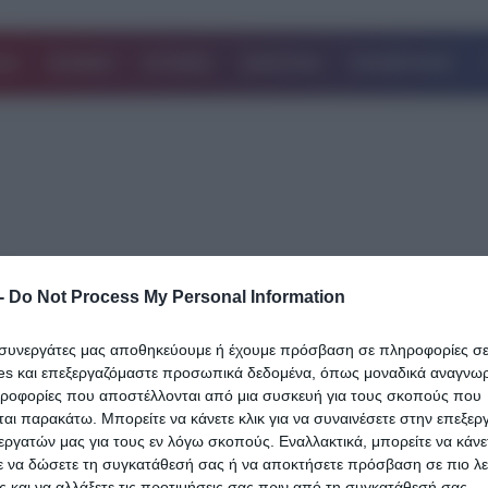
ΔΑ
ΚΟΣΜΟΣ
ΙΣΤΟΡΙΕΣ
ΑΘΛΗΤΙΚΑ
ΕΠΙΧΕΙΡΗΣΕΙΣ
19.07.2023
-
Do Not Process My Personal Information
«Να δω πώς θα τρέξεις να φύγεις όταν 
η φωτιά»: Όλοι μιλούν για την αδιανόη
ι συνεργάτες μας αποθηκεύουμε ή έχουμε πρόσβαση σε πληροφορίες σ
δήλωση αστυνομικού σε Πρωταθλητή 
es και επεξεργαζόμαστε προσωπικά δεδομένα, όπως μοναδικά αναγνωρι
ηροφορίες που αποστέλλονται από μια συσκευή για τους σκοπούς που
Σε μία αδιανόητη καταγγελία προχώρησε ο πρωταθλητής ποδηλα
αι παρακάτω. Μπορείτε να κάνετε κλικ για να συναινέσετε στην επεξερ
ΑμεΑ, Νίκος Παπαγγελής εις βάρος αστυνομικού. Την ώρα που έδ
εργατών μας για τους εν λόγω σκοπούς. Εναλλακτικά, μπορείτε να κάνετ
ε να δώσετε τη συγκατάθεσή σας ή να αποκτήσετε πρόσβαση σε πιο λε
δική…
 και να αλλάξετε τις προτιμήσεις σας πριν από τη συγκατάθεσή σας.