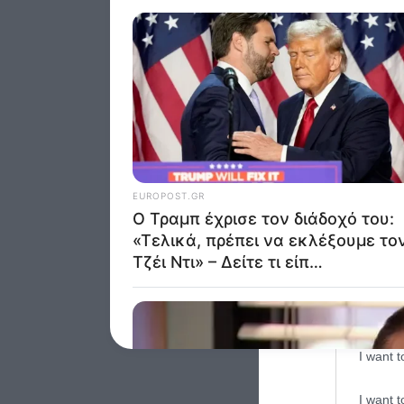
Opted 
Google 
I want t
web or d
I want t
purpose
I want 
I want t
web or d
I want t
or app.
I want t
I want t