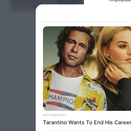
ΤΕΛΕΥΤΑΙΑ ΝΕΑ
Please note
information 
deny consent
in below Go
Persona
I want t
Opted 
I want t
Opted 
I want 
Advertis
Opted 
I want t
of my P
was col