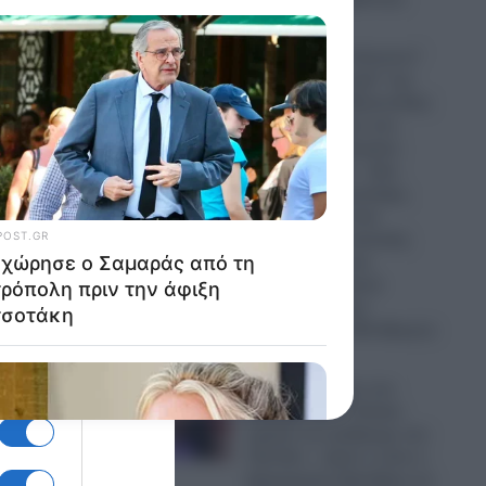
06.08.2026
Ο Ερντογάν “τελειώνει”
τα… “ήρεμα νερά” της
Κυβέρνησης Μητσοτάκη:
Πρόβα πολέμου στο
Αιγαίο με οπλισμένα
Τουρκικά F-16 – Δύο
μαχητικά αεροσκάφη,
πέντε UAV και ένα
αεροσκάφος ναυτικής
συνεργασίας και
ανθυποβρυχιακού
πολέμου έκαναν
“κόσκινο” το FIR Αθηνών
06.08.2026
Ο Τραμπ έχρισε τον
διάδοχό του: «Τελικά,
πρέπει να εκλέξουμε τον
Τζέι Ντι» – Δείτε τι είπε ο
Αμερικανός Πρόεδρος σε