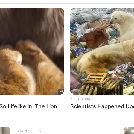
including but not limited to your visit or usage behaviour. You may click 
 to Google and its third-party tags to use your data for below specifi
ogle consent section.
l Data Processing Opt Outs
o opt-out of the Sharing of my personal data.
In
o opt-out of the Sale of my Personal Data.
In
to opt-out of processing my Personal Data for Targeted
ing.
In
o opt-out of Collection, Use, Retention, Sale, and/or Sharing
ersonal Data that Is Unrelated with the Purposes for which it
lected.
Out