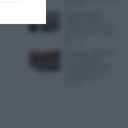
08.08.2026
Τραγωδία στις ΗΠΑ:
34χρονη οδηγούσε
μεθυσμένη και σκότωσε
νύφη λίγο μετά τον γάμο
της
08.08.2026
Συναγερμός – Φωτιά στο
Κέντρο της Αθήνας –
Απεγκλωβίστηκε άτομο
από κτήριο στην οδό
Κουμουνδούρου
08.08.2026