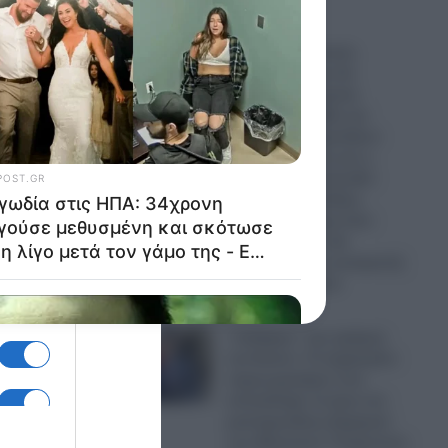
08.08.2026
Νέος γεωπολιτικός
“σεισμός” στην Αν.
Μεσόγειο: Τουρκία,
Σαουδική Αραβία και
Πακιστάν σχηματίζουν
αμυντικό άξονα και η
Αθήνα παρακολουθεί
“στενά” τις εξελίξεις
χάνοντας ακόμη έναν
σύμμαχο – Τα νέα
δεδομένα και η ανατροπή
των ισορροπιών
08.08.2026
“Ξεθάψαν” την αράχνη
του Άσαντ: Το ξεχασμένο
σημειωματάριο που
αποκάλυψε τα ίχνη του
μυστηριώδους Αρχηγού
των Μυστικών Υπηρεσιών