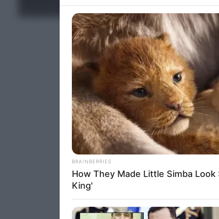
information 
ΤΕΛΕΥΤΑΙΑ ΝΕΑ
deny consent
in below Go
Persona
I want t
Opted 
I want t
Opted 
I want 
Advertis
Opted 
I want t
of my P
was col
Opted 