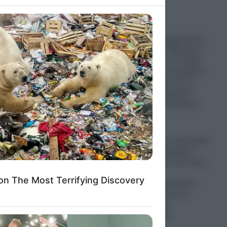
to grant or
ed purposes
Μυστράς: Με ψυχολογικά
προβλήματα ο 55χρονος
που κρατούσε τον νεκρό
πατέρα του σε καταψύκτη
– «Δεν είπε ποτέ ότι το
έκανε για τα χρήματα»
ισχυρίζεται ο δικηγόρος
του
08.08.2026
Ουκρανία: Πριν καλά-καλά
φτάσει στο Βελιγράδι ο
Ζελένσκι ζήτησε από τους
Σέρβους
να…«απομακρυνθούν»
από τη Μόσχα και να
ενισχύσουν την
ενεργειακή τους
αυτονομία!