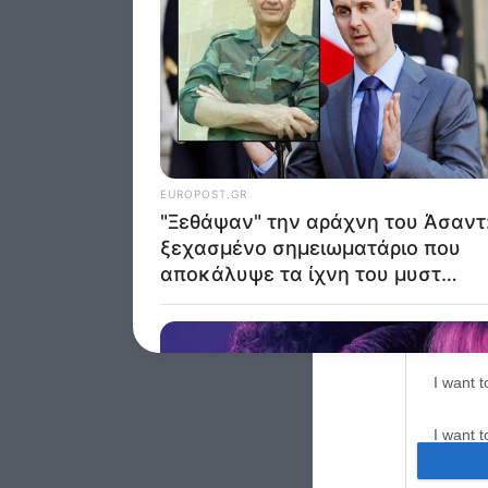
Google 
I want t
web or d
I want t
purpose
I want 
I want t
web or d
I want t
or app.
I want t
I want t
authenti