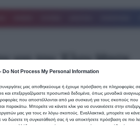
ΔΑ
ΚΟΣΜΟΣ
ΙΣΤΟΡΙΕΣ
ΑΘΛΗΤΙΚΑ
ΕΠΙΧΕΙΡΗΣΕΙΣ
ον γιο του Έλον Μασκ
-
Do Not Process My Personal Information
16.03.2025
ι συνεργάτες μας αποθηκεύουμε ή έχουμε πρόσβαση σε πληροφορίες σ
Ντόναλντ Τραμπ: Οι φωτογραφίες με το
es και επεξεργαζόμαστε προσωπικά δεδομένα, όπως μοναδικά αναγνωρι
του Έλον Μασκ να τον κρατά από το χέ
ηροφορίες που αποστέλλονται από μια συσκευή για τους σκοπούς που
αι παρακάτω. Μπορείτε να κάνετε κλικ για να συναινέσετε στην επεξερ
Viral έγιναν οι φωτογραφίες που ήρθαν στη δημοσιότητα και δείχν
εργατών μας για τους εν λόγω σκοπούς. Εναλλακτικά, μπορείτε να κάνετ
Αμερικανό πρόεδρο, Ντόναλντ Τραμπ, να κρατά από το χέρι…
ε να δώσετε τη συγκατάθεσή σας ή να αποκτήσετε πρόσβαση σε πιο λε
 και να αλλάξετε τις προτιμήσεις σας πριν από τη συγκατάθεσή σας.
Δείτε Περισσότερα
 that this website/app uses one or more Google services and may gath