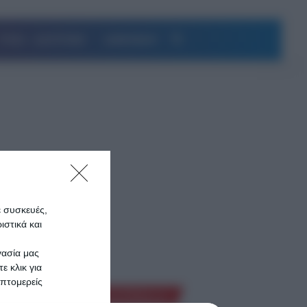
Αναζήτηση
ΥΓΕΙΑ – ΔΙΑΤΡΟΦΗ
ΔΗΜΟΦΙΛΗ
ε συσκευές,
ίριση
στικά και
γασία μας
ε κλικ για
ιμο
πτομερείς
Ροή Ειδήσεων