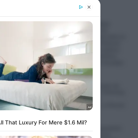
er and store
to grant or
ed purposes
Αυτή είναι σοβαρή
αντιμετώπιση του
Μεταναστευτικού: Δείτε σε
βίντεο, πως οι Πολωνοί
συλλαμβάνουν αμέσως
Σομαλούς μετανάστες,
που εισέβαλαν στη χώρα
τους
05.08.2026
Ένας χρόνος χωρίς την
Λένα Σαμαρά – Ο Αντώνης
, η Γεωργία , ο
Κωνσταντίνος , η Τετη και
οι άλλοι
05.08.2026
Εικόνες που προκαλούν
δέος: Η στιγμή που