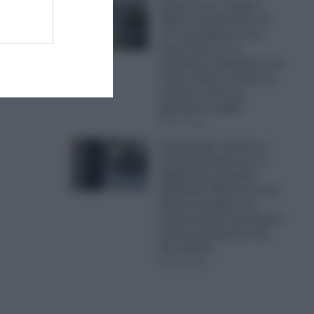
Απίστευτος ο Τραμπ:
Έβαλε να ξηλώσουν το
νέο ελικοδρόμιο στον
Λευκό Οίκο με τη
γρανιτένια σφραγίδα, που
ο ίδιος έδωσε εντολή να
φτιαχτεί, γιατί του…
φαινόταν στραβό
05.08.2026
Έχει ξεφύγει τελείως η
εγκληματικότητα και η
Κυβέρνηση σφυρίζει
αδιάφορα: Βίντεο-σοκ με
Ρομά με μαχαίρι στο
στόμα κινείται απειλητικά
κατά αστυνομικών στα
Άνω Λιόσια
05.08.2026