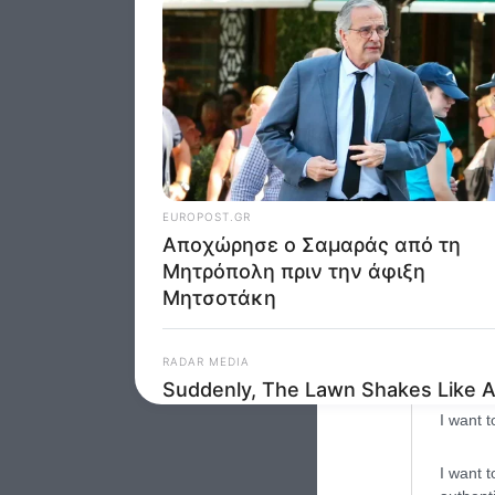
Google 
I want t
web or d
I want t
purpose
I want 
I want t
web or d
I want t
or app.
I want t
I want t