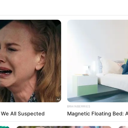
 that this website/app uses one or more Google services and may gath
Δείτε Περισσότερα
including but not limited to your visit or usage behaviour. You may click 
 to Google and its third-party tags to use your data for below specifi
ogle consent section.
l Data Processing Opt Outs
o opt-out of the Sharing of my personal data.
In
o opt-out of the Sale of my Personal Data.
In
to opt-out of processing my Personal Data for Targeted
ing.
In
o opt-out of Collection, Use, Retention, Sale, and/or Sharing
ersonal Data that Is Unrelated with the Purposes for which it
lected.
Out