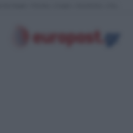
 Λένα Σαμαρά – Ο Αντώνης , η Γεωργία , ο Κωνσταντίνος , η Τετη και οι άλ