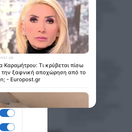
πύραυλος της SpaceX
προσκρούει στη Σελήνη
και δημιουργείται
κρατήρας από τη
σφοδρότητα της
σύγκρουσης
05.08.2026
Ο Ερντογάν
προετοιμάζεται
πυρετωδώς για πόλεμο
και η Ελληνική Κυβέρνηση
“βλέπει” ακόμη… “ήρεμα
νερά”: Τουρκικά drones
καμικάζι K2 Bayraktar, με
τεχνητή νοημοσύνη,
πραγματοποίησαν
αυτόνομη πτήση σμήνους
και αναβαθμίζουν τις
απειλές στο Αιγαίο
05.08.2026