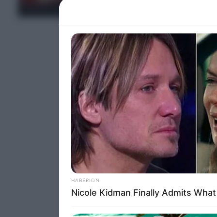
ΤΕΛΕΥΤΑΙΑ ΝΕΑ
Please note
information 
deny consent
in below Go
Persona
I want t
Opted 
I want t
Opted 
I want 
Advertis
Opted 
I want t
of my P
was col
Opted 