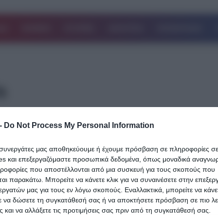
ΔΑ
ΚΟΣΜΟΣ
ΙΣΤΟΡΙΕΣ
ΑΘΛΗΤΙΚΑ
ΕΠΙΧΕΙΡΗΣΕΙΣ
s
04.06.2026
-
Do Not Process My Personal Information
Δικαιοσύνη: Δημοσιεύτηκε η απόφαση-
ι συνεργάτες μας αποθηκεύουμε ή έχουμε πρόσβαση σε πληροφορίες σ
σταθμός του Αρείου Πάγου για τη διαχε
es και επεξεργαζόμαστε προσωπικά δεδομένα, όπως μοναδικά αναγνωρι
των «κόκκινων» δανείων
ηροφορίες που αποστέλλονται από μια συσκευή για τους σκοπούς που
αι παρακάτω. Μπορείτε να κάνετε κλικ για να συναινέσετε στην επεξερ
Σε πλήρη δημοσιοποίηση της καθαρογραμμένης απόφασής της
εργατών μας για τους εν λόγω σκοπούς. Εναλλακτικά, μπορείτε να κάνετ
προχώρησε η Ολομέλεια του Αρείου Πάγου, αναφορικά με το κρίσ
ε να δώσετε τη συγκατάθεσή σας ή να αποκτήσετε πρόσβαση σε πιο λε
νομικό και κοινωνικό…
 και να αλλάξετε τις προτιμήσεις σας πριν από τη συγκατάθεσή σας.