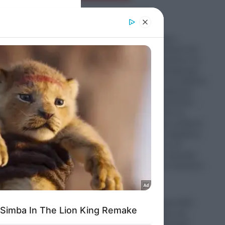
er and store
to grant or
ed purposes
Που καταντήσαμε –
Τούρκοι αστυνομικοί και
πολίτες απαγορεύουν σε
Έλληνες το παρκάρισμα
και αλωνίζουν ανενόχλητοι
σε κεντρικούς δρόμους
στην Αλεξανδρούπολη –
Περιμένουμε από τις
Ελληνικές Αρχές να βγουν
και να δώσουν εξηγήσεις
για το γεγονός η να
διαψεύσουν τις σχετικές
καταγγελίες των κατοίκων
του Έβρου
08.08.2026
Απόρρητα αρχεία UFO
έρχονται στο φως και
σοκάρουν: Τριγωνικό