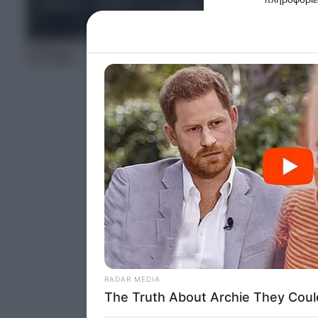
Please note
information 
ΤΕΛΕΥΤΑΙΑ ΝΕΑ
deny consent
in below Go
Persona
I want t
Opted 
I want t
Opted 
I want 
Advertis
Opted 
I want t
of my P
was col