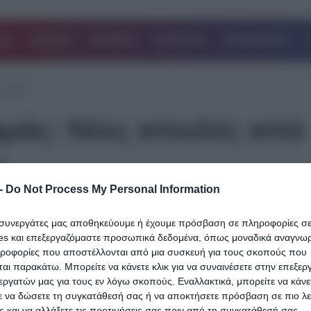
ΔΑ
ΚΟΣΜΟΣ
ΙΣΤΟΡΙΕΣ
ΑΘΛΗΤΙΚΑ
ΕΠΙΧΕΙΡΗΣΕΙΣ
 στρατό
μάς: Νέες απειλές από
ό
-
Do Not Process My Personal Information
12.10.2023
ι συνεργάτες μας αποθηκεύουμε ή έχουμε πρόσβαση σε πληροφορίες σ
Πόλεμος Ισραήλ – Χαμάς: Νέες απειλές
es και επεξεργαζόμαστε προσωπικά δεδομένα, όπως μοναδικά αναγνωρι
ηροφορίες που αποστέλλονται από μια συσκευή για τους σκοπούς που
τον ισραηλινό στρατό
αι παρακάτω. Μπορείτε να κάνετε κλικ για να συναινέσετε στην επεξερ
εργατών μας για τους εν λόγω σκοπούς. Εναλλακτικά, μπορείτε να κάνετ
Το Ισραήλ συνεχίζει σήμερα να σφυροκοπά ακατάπαυστα τη Λωρί
ε να δώσετε τη συγκατάθεσή σας ή να αποκτήσετε πρόσβαση σε πιο λε
Γάζας αφού ορκίσθηκε να «συντρίψει» και να «καταστρέψει» το
 και να αλλάξετε τις προτιμήσεις σας πριν από τη συγκατάθεσή σας.