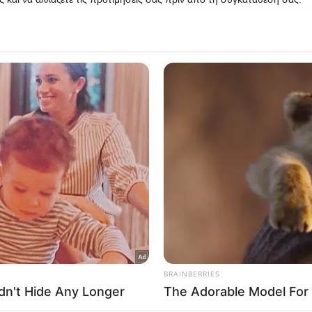
ισλαμιστικό…
 that this website/app uses one or more Google services and may gath
Δείτε Περισσότερα
including but not limited to your visit or usage behaviour. You may click 
 to Google and its third-party tags to use your data for below specifi
ogle consent section.
l Data Processing Opt Outs
o opt-out of the Sharing of my personal data.
In
o opt-out of the Sale of my Personal Data.
In
to opt-out of processing my Personal Data for Targeted
ing.
In
o opt-out of Collection, Use, Retention, Sale, and/or Sharing
ersonal Data that Is Unrelated with the Purposes for which it
lected.