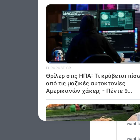
Opted 
Google 
I want t
web or d
I want t
purpose
I want 
I want t
web or d
I want t
or app.
I want t
I want t