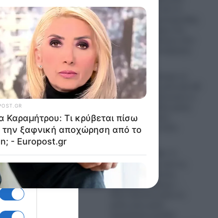
“τέρας” πάνω από το
Αφγανιστάν, μυστηριώδης
μεταλλική σφαίρα στη
Βραζιλία και θεάσεις που
παραμένουν ανεξήγητες
08.08.2026
ΗΠΑ: Παροπλίστηκε το
USS San Juan μετά από 38
χρόνια και φούντωσαν οι
φήμες για μεγάλη κρίση
στον Αμερικανικό
υποβρυχιακό στόλο
08.08.2026
Θρίλερ στις ΗΠΑ: Τι
κρύβεται πίσω από τις
μαζικές αυτοκτονίες
Αμερικανών χάκερ; –
Πέντε θάνατοι μέσα σε
μόλις έναν μήνα
προκαλούν μεγάλα