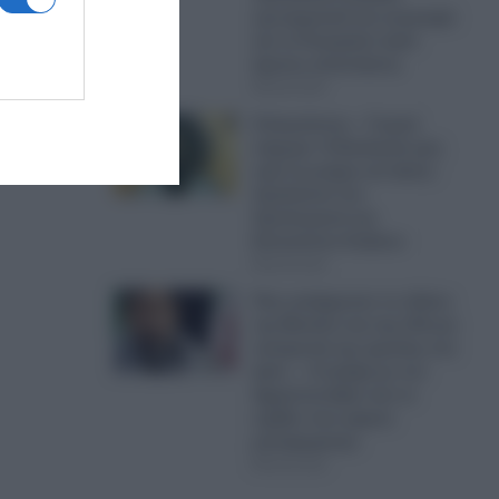
ερωτηματικά και ανησυχία
και το Κογκρέσο ζητά
άμεσες απαντήσεις
08.08.2026
8 Αυγούστου – Γιορτή
σήμερα: Η Εκκλησία μας
τιμά τη μνήμη του Αγίου
Αιμιλιανού του
Ομολογητού και
Επισκόπου Κυζίκου
08.08.2026
Πώς κατέρρευσε το πλάνο
της Μοσάντ και της CIA για
ανατροπή της ηγεσίας στο
Ιράν; – Η γκάφα με τον
Αχμαντινετζάντ και το
σχέδιο που γύρισε
μπούμερανγκ
08.08.2026