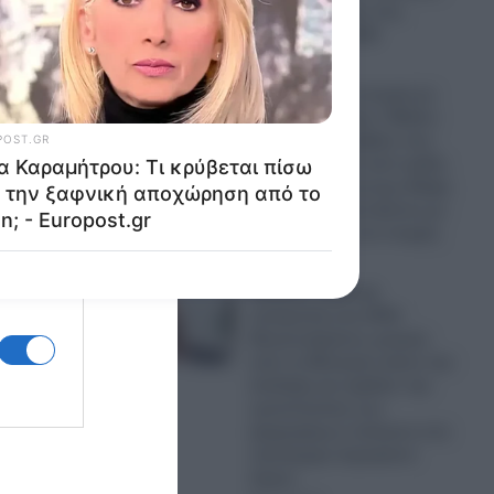
από τον Τραμπ στις
εκλογές του 2028
07.08.2026
Μια μοναδική ιστορία με
τραγικό επίλογο: Πέθανε
το λευκό κουταβάκι που
είχε υιοθετηθεί από αγέλη
λύκων σκορπώντας θλίψη
– Συγκλονιστικό βίντεο με
τις τελευταίες του στιγμές
07.08.2026
Μεγάλη πολιτική
ανατροπή στις ΗΠΑ:
Μουσουλμάνος γιατρός
από το Μίσιγκαν έκανε την
έκπληξη και κέρδισε την
εμπιστοσύνη των
ψηφοφόρων απέναντι στο
πανίσχυρο Ισραηλινό
λόμπι