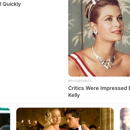
ogle consent section.
Δείτε Περισσότερα
l Data Processing Opt Outs
o opt-out of the Sharing of my personal data.
In
o opt-out of the Sale of my Personal Data.
In
to opt-out of processing my Personal Data for Targeted
ing.
In
o opt-out of Collection, Use, Retention, Sale, and/or Sharing
ersonal Data that Is Unrelated with the Purposes for which it
lected.
Out
consents