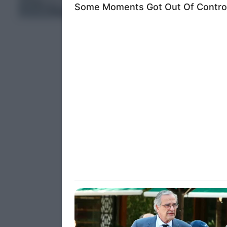
ΤΕΛΕΥΤΑΙΑ ΝΕΑ
in below Go
Persona
I want t
Opted 
I want t
Opted 
I want 
Advertis
Opted 
I want t
of my P
was col
Opted 
Google 