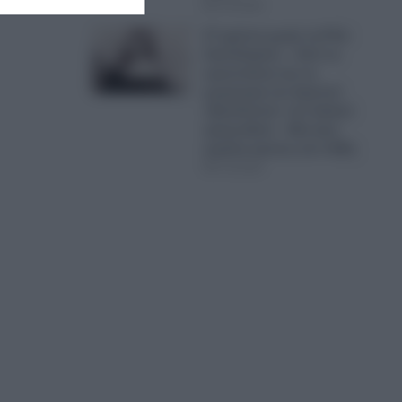
07.08.2026
27 χρόνια χωρίς τη Ρίτα
Σακελλαρίου – Από τα
εργοστάσια και τη
χωματερή του Σχιστού
«βασίλισσα» του λαϊκού
τραγουδιού – Μια ζωή
γεμάτη αγώνες και πάθη
07.08.2026