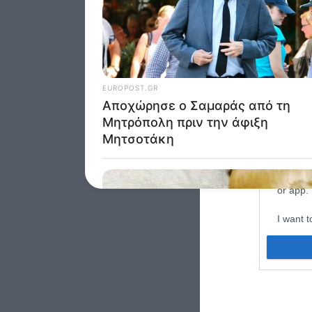
I want t
web or d
I want t
purpose
I want 
I want t
web or d
I want t
or app.
I want t
I want t
authenti