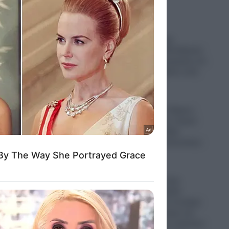
Ιράν- Σε κρίσιμη
κατάσταση ο Μοτζτάμπα
Χαμενεΐ: Πληροφορίες ότι
μπορεί να πεθάνει από
μέρα σε μέρα
07.08.2026
Τραγωδία στις Σέρρες:
Μητέρα και γιος νεκροί
μετά από σφοδρή
σύγκρουση αυτοκινήτου
με φορτηγό
07.08.2026
Αναβρασμός στην
Αμερικανική Δεξιά:
Φουντώνουν τα σενάρια
για υποψηφιότητα του
Τάκερ Κάρλσον απέναντι