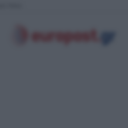
ρρες: Μητέρα και γιος νεκροί μετά από σφοδρή σύγκρουση αυτοκινήτου με φ