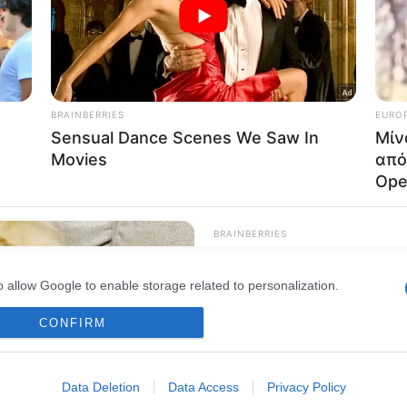
o allow Google to enable storage related to advertising like cookies on
evice identifiers in apps.
o allow my user data to be sent to Google for online advertising
s.
to allow Google to send me personalized advertising.
o allow Google to enable storage related to analytics like cookies on
evice identifiers in apps.
o allow Google to enable storage related to functionality of the website
o allow Google to enable storage related to personalization.
CONFIRM
o allow Google to enable storage related to security, including
cation functionality and fraud prevention, and other user protection.
Data Deletion
Data Access
Privacy Policy