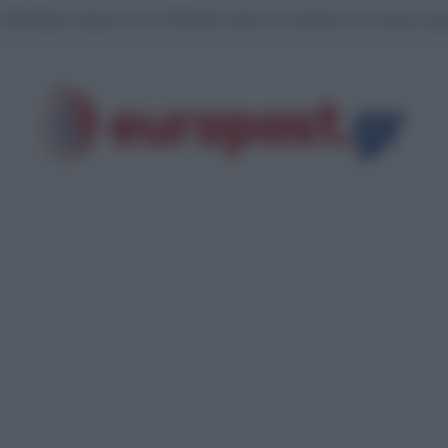
υ Μοτζτάμπα Χαμενεΐ με τον Πεζεσκιάν μέσα σε αυτοκίνητο: Τον άκουγε χωρί