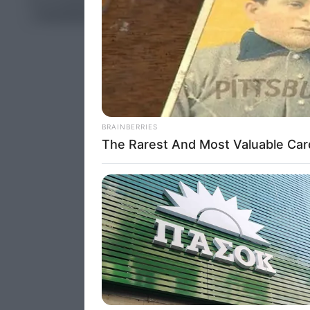
Χωρίς κατηγορία
Persona
I want t
Opted 
I want t
Opted 
I want 
Advertis
Opted 
I want t
of my P
was col
Opted 
Google 
I want t
web or d