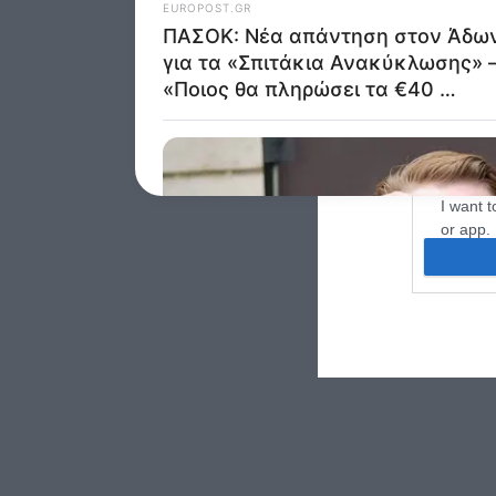
I want t
purpose
I want 
I want t
web or d
I want t
or app.
I want t
I want t
authenti