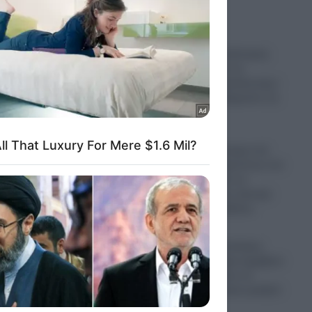
ΠΑΣΟΚ: Νέα απάντηση
στον Άδωνι για τα
«Σπιτάκια Ανακύκλωσης»
– «Ποιος θα πληρώσει τα
€40 εκατ;»
06.08.2026
Συνάντηση-αίνιγμα του
Μοτζτάμπα Χαμενεΐ με τον
Πεζεσκιάν μέσα σε
αυτοκίνητο: Τον άκουγε
χωρίς να τον βλέπει
06.08.2026
Guardian: Εστιατόρια,
παμπ και θέατρα αρχίζουν
να απαγορεύουν τα
«κατασκοπευτικά γυαλιά»
της Μeta