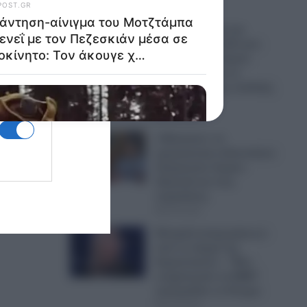
06.08.2026
Ερωτήματα για την
κατανομή των 68 εκατ.
ευρώ από το Ταμείο
Ανάκαμψης για το
πρόγραμμα της παιδικής
παχυσαρκίας
06.08.2026
«Άδειασαν» τα
αμερικανικά οπλοστάσια:
Σύγκρουση Τραμπ–
Χέγκσεθ για τους
πυραύλους
06.08.2026
Μπαράζ αποχωρήσεων
από το κόμμα της
Καρυστιανού – “Μας
στοχοποιούν τα ΜΜΕ”
καταγγέλλει το Κίνημα
06.08.2026