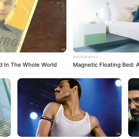
Δείτε Περισσότερα
l Data Processing Opt Outs
o opt-out of the Sharing of my personal data.
In
o opt-out of the Sale of my Personal Data.
In
to opt-out of processing my Personal Data for Targeted
ing.
In
o opt-out of Collection, Use, Retention, Sale, and/or Sharing
ersonal Data that Is Unrelated with the Purposes for which it
lected.
Out
consents
o allow Google to enable storage related to advertising like cookies on
evice identifiers in apps.