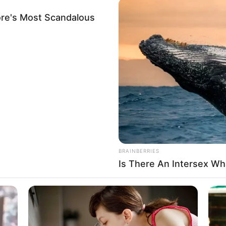
θύμα βιασμού από τον πεθερό της. Μια 33χρονη κατήγγειλε…
 to Google and its third-party tags to use your data for below specifi
ogle consent section.
Δείτε Περισσότερα
l Data Processing Opt Outs
o opt-out of the Sharing of my personal data.
In
o opt-out of the Sale of my Personal Data.
In
to opt-out of processing my Personal Data for Targeted
ing.
In
o opt-out of Collection, Use, Retention, Sale, and/or Sharing
ersonal Data that Is Unrelated with the Purposes for which it
lected.
Out
consents