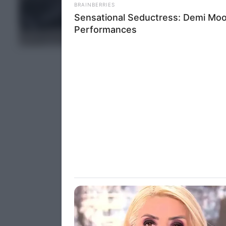
deny consent
in below Go
ΤΕΛΕΥΤΑΙΑ ΝΕΑ
Persona
I want t
Opted 
I want t
Opted 
I want 
Advertis
Opted 
I want t
of my P
was col
Opted 
Google 