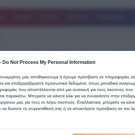
ΔΑ
ΚΟΣΜΟΣ
ΙΣΤΟΡΙΕΣ
ΑΘΛΗΤΙΚΑ
ΕΠΙΧΕΙΡΗΣΕΙΣ
ης
 κατήγγειλε ότι τη βία
-
Do Not Process My Personal Information
ι συνεργάτες μας αποθηκεύουμε ή έχουμε πρόσβαση σε πληροφορίες σ
es και επεξεργαζόμαστε προσωπικά δεδομένα, όπως μοναδικά αναγνωρι
ηροφορίες που αποστέλλονται από μια συσκευή για τους σκοπούς που
01.09.2023
αι παρακάτω. Μπορείτε να κάνετε κλικ για να συναινέσετε στην επεξερ
Ρόδος: Νεαρή γυναίκα κατήγγειλε ότι τη
εργατών μας για τους εν λόγω σκοπούς. Εναλλακτικά, μπορείτε να κάνετ
ε να δώσετε τη συγκατάθεσή σας ή να αποκτήσετε πρόσβαση σε πιο λε
βίασε ο πεθερός της
 και να αλλάξετε τις προτιμήσεις σας πριν από τη συγκατάθεσή σας.
Σε πλήρη εξέλιξη βρίσκεται έρευνα της Εισαγγελίας
 that this website/app uses one or more Google services and may gath
Πλημμελειοδικών Ρόδου για την καταγγελία νεαρής γυναίκας ότι έ
including but not limited to your visit or usage behaviour. You may click 