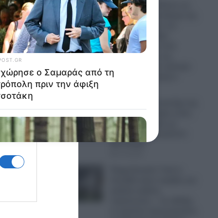
Η Ρωσία ισοπεδώνει τις
ενεργειακές υποδομές της
Ουκρανίας πριν τον
χειμώνα: Σφοδρά
χτυπήματα σε επτά
εγκαταστάσεις της
Naftogaz και σε κρίσιμα
πρατήρια καυσίμων
07.08.2026
Πανικός σε μοναστήρι της
Κύπρου: Μοναχός εκτός
εαυτού επιτέθηκε με
μαχαίρι και τραυμάτισε
δύο άτομα
07.08.2026
Ψυχρολουσία: Γιατί η
Σουηδία κάνει πρόβες για
μαζικές κηδείες
στρατιωτών; – Σε εξέλιξη
εν κρυπτώ προετοιμασίες