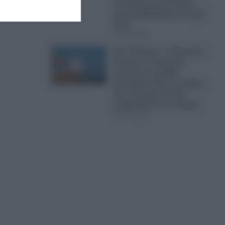
για Παγκόσμιο Πόλεμο
μεταξύ ΝΑΤΟ-ΕΕ με Ρωσία-
Κίνα
07.08.2026
Στο “Κόκκινο” ο Περσικός
Κόλπος: Η Τεχεράνη
απειλεί με σφοδρά
χτυπήματα όλες τις χώρες
της περιοχής εάν δεν
σταματήσουν τον Τραμπ
07.08.2026