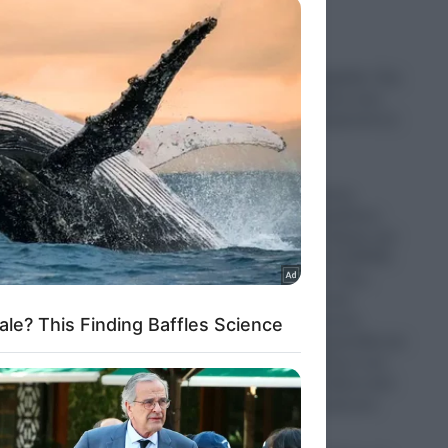
ed purposes
Σοκ στη Νέα Αγχίαλο: Στη
φυλακή 66χρονος που
αυνανιζόταν μπροστά σε
ανήλικη
07.08.2026
Απίστευτο: Ρώσος
πεζοναύτης παρέλυσε,
σύρθηκε στον δρόμο και
έκανε ακόμα και ΚΑΡΠΑ
στον εαυτό του- Πως
επέζησε μετά από
χτύπημα κεραυνού,
επίθεση από αρκούδα και
πτώση από άλογο ενώ
βρισκόταν σε άδεια από
το Ουκρανικό μέτωπο
07.08.2026