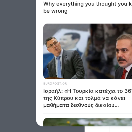
of my P
was col
Opted 
Google 
I want t
web or d
I want t
purpose
I want 
I want t
web or d
I want t
or app.
I want t