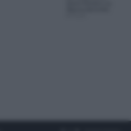
Αφγανό δολοφόνο της
38χρονης Βρετανίδας
07.08.2026
Facebook
X
YouTube