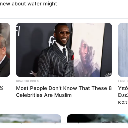
ersonal Data that Is Unrelated with the Purposes for which it
lected.
Out
consents
o allow Google to enable storage related to advertising like cookies on
evice identifiers in apps.
o allow my user data to be sent to Google for online advertising
s.
to allow Google to send me personalized advertising.
o allow Google to enable storage related to analytics like cookies on
evice identifiers in apps.
o allow Google to enable storage related to functionality of the website
o allow Google to enable storage related to personalization.