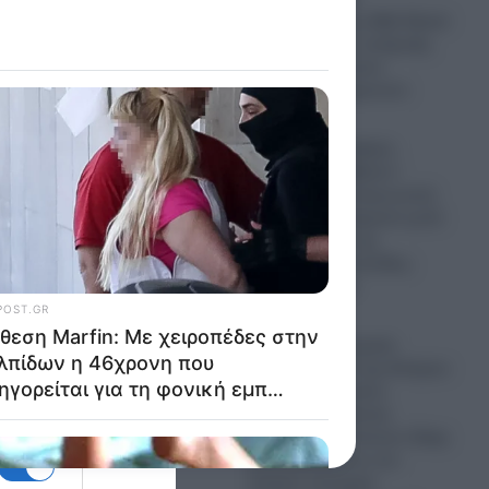
δημοσίευμα της Wall Street
Journal δείχνει ανάμειξη
των Αμερικανικών
μυστικών υπηρεσιών
07.08.2026
Κυψέλη: Ο Ερυθρός
Σταυρός «κατέβασε»
βίντεο με πρωταγωνιστή
τον 26χρονο Αφγανό μετά
τη δολοφονία της
38χρονης Βρετανίδας-
Δείτε το βίντεο
07.08.2026
Ισραήλ: «Η Τουρκία
κατέχει το 36% της Κύπρου
και τολμά να κάνει
μαθήματα διεθνούς
δικαίου!»- Ο Γκίντεον Σάαρ
κατακεραυνώνει τον
Τούρκο υπουργό