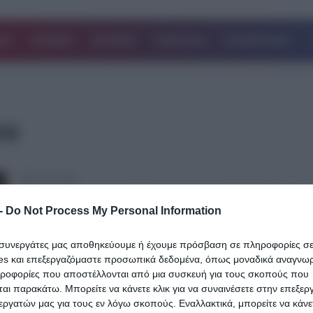
ΔΑ
ΚΟΣΜΟΣ
ΙΣΤΟΡΙΕΣ
ΑΘΛΗΤΙΚΑ
ΕΠΙΧΕΙΡΗΣΕΙΣ
ου
12.12.2025
Γιάννης Κούστας- Σοφία Γιαννικοπούλο
-
Do Not Process My Personal Information
«Έθαψαν» οριστικά το «τσεκούρι του
πολέμου»- Έκλεισε ο συμβιβασμός για 
ι συνεργάτες μας αποθηκεύουμε ή έχουμε πρόσβαση σε πληροφορίες σ
πίνακα του Μαρκ Σαγκάλ
es και επεξεργαζόμαστε προσωπικά δεδομένα, όπως μοναδικά αναγνωρι
ηροφορίες που αποστέλλονται από μια συσκευή για τους σκοπούς που
«Η σημερινή εξέλιξη έχει ιδιαίτερη σημασία, καθώς βάζει οριστικό 
αι παρακάτω. Μπορείτε να κάνετε κλικ για να συναινέσετε στην επεξερ
μία πολύ σοβαρή ποινική υπόθεση», σημειώνει ο δικηγόρος της
εργατών μας για τους εν λόγω σκοπούς. Εναλλακτικά, μπορείτε να κάνετ