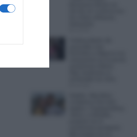
Εξωτερικών Φιντάν και
λέει έξω απ’ τα δόντια όσα
δεν τολμά η Ελληνική
διπλωματία
07.08.2026
Υπόθεση Marfin: Mε
χειροπέδες στην
Ευελπίδων η 46χρονη που
κατηγορείται για τη φονική
εμπρηστική επίθεση-
Πήρε προθεσμία να
απολογηθεί την Τρίτη
07.08.2026
Κυψέλη: «Είχε βίαιες
αντιδράσεις όταν ήταν
έφηβος»- Ο χρηματοδότης
«θείος», οι δεσμίδες
μετρητών και τα
αναπάντητα ερωτήματα-
Νέα στοιχεία για τον