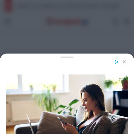
“Σφαγή” στην Τουρκία για την Παναγία Σουμελά: Επιχειρηματίας την παρομοίασε με τη… “Μέκκα” και δέχθηκε σφοδρή επίθεση από απόστρατο Ναύαρχο
Μενού
Switch
Α
Αρχική
/
Σοκ στη Θεσσαλονίκη: Πέθανε ελεγκτής εναέριας
κυκλοφορίας εν ώρα υπηρεσίας!