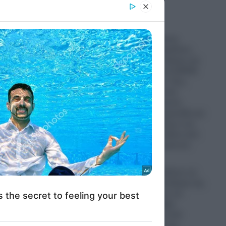
er and store
to grant or
ed purposes
Απίστευτο: Ρώσος
ς ώρες
πεζοναύτης παρέλυσε,
σύρθηκε στον δρόμο και
έκανε ακόμα και ΚΑΡΠΑ
στον εαυτό του- Πως
επέζησε μετά από
 τραίνα
χτύπημα κεραυνού,
επίθεση από αρκούδα και
πτώση από άλογο ενώ
βρισκόταν σε άδεια από
το Ουκρανικό μέτωπο
07.08.2026
Η Ρωσία ισοπεδώνει τις
ενεργειακές υποδομές της
Ουκρανίας πριν τον
χειμώνα: Σφοδρά
χτυπήματα σε επτά
εγκαταστάσεις της