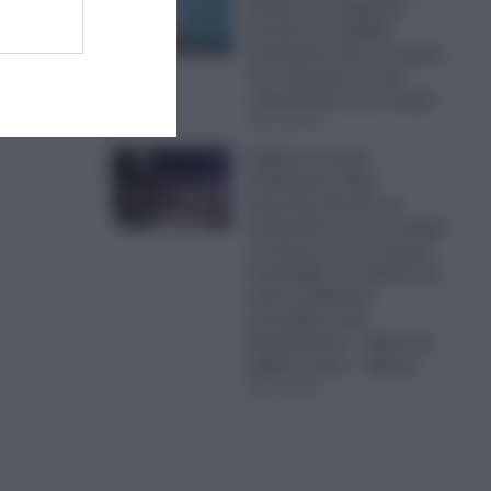
Κόλπος: Η Τεχεράνη
απειλεί με σφοδρά
χτυπήματα όλες τις χώρες
της περιοχής εάν δεν
σταματήσουν τον Τραμπ
07.08.2026
Έξαλλη η Ιουλία
Καλλιμάνη: Πήρε
αρκετούς δίσκους με
λουλούδια και τους πέταξε
σε θεατή, που της έριχνε
λουλούδια στο πρόσωπο
κατά τη διάρκεια
συναυλίας στην
Ηγουμενίτσα – «Εσένα σ’
αρέσει αυτό;» – Βίντεο
07.08.2026