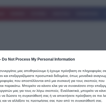
ΔΑ
ΚΟΣΜΟΣ
ΙΣΤΟΡΙΕΣ
ΑΘΛΗΤΙΚΑ
ΕΠΙΧΕΙΡΗΣΕΙΣ
-
Do Not Process My Personal Information
09.06.2025
Στάση εργασίας των ταξί, αύριο Τρίτη μ
ι συνεργάτες μας αποθηκεύουμε ή έχουμε πρόσβαση σε πληροφορίες σ
αφορμή τον νέο Κ.Ο.Κ. που ψηφίζεται 
es και επεξεργαζόμαστε προσωπικά δεδομένα, όπως μοναδικά αναγνωρι
την εβδομάδα
ηροφορίες που αποστέλλονται από μια συσκευή για τους σκοπούς που
αι παρακάτω. Μπορείτε να κάνετε κλικ για να συναινέσετε στην επεξερ
Σε στάση εργασίας προχωρούν οι οδηγοί ταξί της Αττικής την Τρί
εργατών μας για τους εν λόγω σκοπούς. Εναλλακτικά, μπορείτε να κάνετ
ε να δώσετε τη συγκατάθεσή σας ή να αποκτήσετε πρόσβαση σε πιο λε
Ιουνίου, με αφορμή τον νέο Κ.Ο.Κ. που ψηφίζεται…
 και να αλλάξετε τις προτιμήσεις σας πριν από τη συγκατάθεσή σας.
Δείτε Περισσότερα