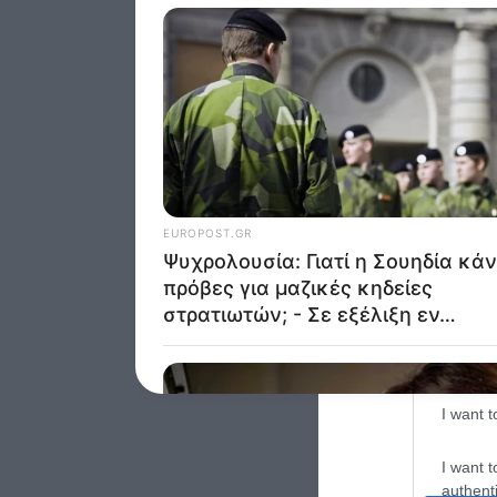
Google 
I want t
web or d
I want t
purpose
I want 
I want t
web or d
I want t
or app.
I want t
I want t
authenti