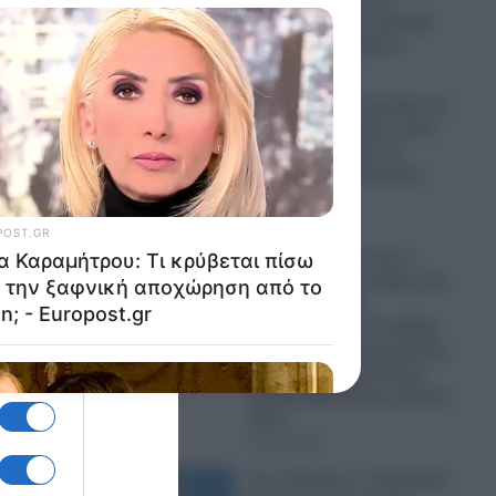
Naftogaz και σε κρίσιμα
πρατήρια καυσίμων
07.08.2026
Πανικός σε μοναστήρι της
Κύπρου: Μοναχός εκτός
εαυτού επιτέθηκε με
μαχαίρι και τραυμάτισε
δύο άτομα
07.08.2026
Ψυχρολουσία: Γιατί η
Σουηδία κάνει πρόβες για
μαζικές κηδείες
στρατιωτών; – Σε εξέλιξη
εν κρυπτώ προετοιμασίες
για Παγκόσμιο Πόλεμο
μεταξύ ΝΑΤΟ-ΕΕ με Ρωσία-
Κίνα
07.08.2026
Στο “Κόκκινο” ο Περσικός