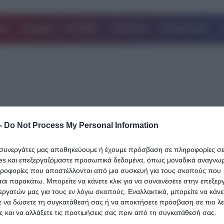
ΔΑ
ΚΟΣΜΟΣ
ΙΣΤΟΡΙΕΣ
ΑΘΛΗΤΙΚΑ
ΕΠΙΧΕΙΡΗΣΕΙΣ
-
Do Not Process My Personal Information
02.03.2019
Κυριακοπούου και Στεφανίδη πέρασαν 
ι συνεργάτες μας αποθηκεύουμε ή έχουμε πρόσβαση σε πληροφορίες σ
τελικό
es και επεξεργαζόμαστε προσωπικά δεδομένα, όπως μοναδικά αναγνωρι
ηροφορίες που αποστέλλονται από μια συσκευή για τους σκοπούς που
Δύο προκρίσεις και έναν αποκλεισμό περιελάμβανε για τα ελληνικ
αι παρακάτω. Μπορείτε να κάνετε κλικ για να συναινέσετε στην επεξερ
«χρώματα» ο προκριματικός του επί κοντώ γυναικών, κατά την 
εργατών μας για τους εν λόγω σκοπούς. Εναλλακτικά, μπορείτε να κάνετ
ε να δώσετε τη συγκατάθεσή σας ή να αποκτήσετε πρόσβαση σε πιο λε
Δείτε Περισσότερα
 και να αλλάξετε τις προτιμήσεις σας πριν από τη συγκατάθεσή σας.