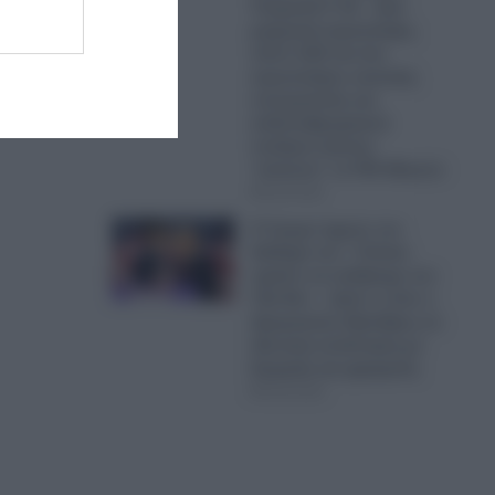
Τουρκικά F-16 – Δύο
μαχητικά αεροσκάφη,
πέντε UAV και ένα
αεροσκάφος ναυτικής
συνεργασίας και
ανθυποβρυχιακού
πολέμου έκαναν
“κόσκινο” το FIR Αθηνών
06.08.2026
Ο Τραμπ έχρισε τον
διάδοχό του: «Τελικά,
πρέπει να εκλέξουμε τον
Τζέι Ντι» – Δείτε τι είπε ο
Αμερικανός Πρόεδρος σε
ιδιωτική συνάντηση με
δωρητές και χορηγούς
06.08.2026