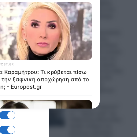
“Μέκκα” και δέχθηκε
σφοδρή επίθεση από
απόστρατο Ναύαρχο
06.08.2026
Εικόνες που προκαλούν
σάλο: Ο απόλυτος
εξευτελισμός για Ρώσo
λιποτάκτη – Τον έντυσαν
με ροζ φόρεμα και τον
στέλνουν στην πρώτη
γραμμή και αντί για όπλο
του έδωσαν ερωτικό
βοήθημα για να…
“πολεμήσει” (βίντεο)
06.08.2026
Ο Ερντογάν “τελειώνει”
τα… “ήρεμα νερά” της
Κυβέρνησης Μητσοτάκη:
Πρόβα πολέμου στο
Αιγαίο με οπλισμένα