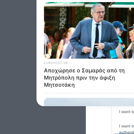
Google 
I want t
web or d
I want t
purpose
I want 
I want t
web or d
I want t
or app.
I want t
I want t
authenti