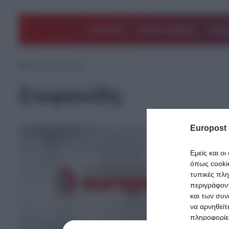
ΠΟΛΙΤΙΚΗ
ΑΡΘΡΑ ΓΝΩΜΗΣ
EΛΛΑ
Αρχική
/
Στεφανίδη
Στεφανίδη
Europost 
Εμείς και ο
όπως cooki
τυπικές πλ
περιγράφοντ
και των συν
να αρνηθείτ
πληροφορίες