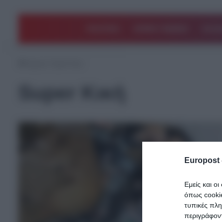
ΠΟΛΙΤΙΚΗ
ΑΡΘΡΑ ΓΝΩΜΗΣ
EΛΛΑ
Αρχική
/
Super Κική
Super Κική
Europost 
Εμείς και ο
όπως cooki
τυπικές πλ
περιγράφοντ