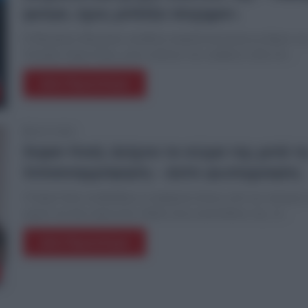
φεύγα, έχεις μπλέξει άσχημα».
Ο Μαυρίκιος Μαυρικίου κατέθεσε ασφαλιστικά μέτρα εις βάρος τη
Youtuber Super Κικής, μετά τα βίντεο που ανέβασε η ίδια στα…
Δείτε Περισσότερα
22.07.2023
Super Κική: Δείχνει το σώμα της μετά τ
λιποαναρρόφηση – Δείτε φωτογραφίες
H Super Κική υποβλήθηκε σε αφαίρεση λίπους από την περιοχή 
μηρών και λίγο καιρό μετά, έδειξε στους ακολούθους της, τα…
Δείτε Περισσότερα