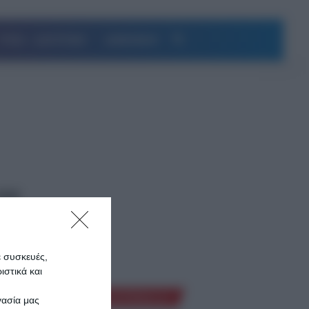
Αναζήτηση
ΥΓΕΙΑ – ΔΙΑΤΡΟΦΗ
ΔΗΜΟΦΙΛΗ
000
Πήρα
ε συσκευές,
uper Κική
στικά και
Ροή Ειδήσεων
γασία μας