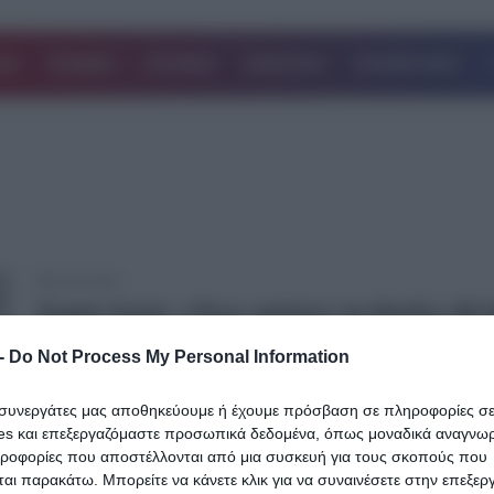
ΔΑ
ΚΟΣΜΟΣ
ΙΣΤΟΡΙΕΣ
ΑΘΛΗΤΙΚΑ
ΕΠΙΧΕΙΡΗΣΕΙΣ
22.02.2025
Super Κική: «Έχω φτάσει να βγάζω 60.
ευρώ τον μήνα από τα social media – 
-
Do Not Process My Personal Information
ελικόπτερο για να παώ στη Χίο»
ι συνεργάτες μας αποθηκεύουμε ή έχουμε πρόσβαση σε πληροφορίες σ
Συνέντευξη στον Κύπριο Youtuber, Φειδία Παναγιώτου έδωσε η S
es και επεξεργαζόμαστε προσωπικά δεδομένα, όπως μοναδικά αναγνωρι
και μίλησε για τα χρήματα που βγάζει από τα social…
ηροφορίες που αποστέλλονται από μια συσκευή για τους σκοπούς που
αι παρακάτω. Μπορείτε να κάνετε κλικ για να συναινέσετε στην επεξερ
Δείτε Περισσότερα