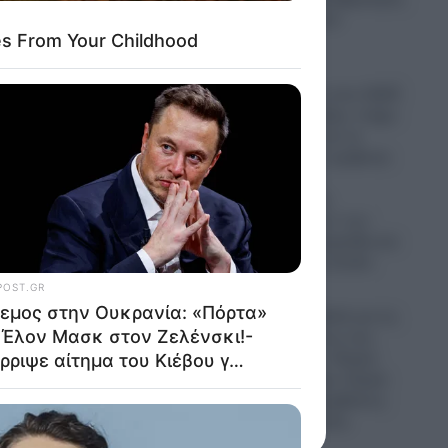
λως…”
στο αμερικανικό
ής
Πεντάγωνο
08.08.2026
Τούνη
Ανακατατάξεις στον ΣΚΑΪ:
η στην
Γιατί ο Αλαφούζος «πήρε
ι…
το όπλο του» και τα
αλλάζει όλα-Τι κρύβεται
πίσω από τις
αυγουστιάτικες
«καρατομήσεις» των
Γρηγόρη Δημητριάδη και
κής
Κωνσταντίνου Ζούλα
φράση
08.08.2026
ει
Μήνυμα Χαρδαλιά για τις
καμένες εκτάσεις στη
Δυτική Αττική: «Καμία
ανεμογεννήτρια- Καμία
ντε μια
ανοχή σε παρεμβάσεις
οι ήθελαν
στις αναδασωτέες
περιοχές»