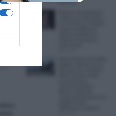
08.08.2026
Πόλεμος στην Ουκρανία:
«Πόρτα» του Έλον Μασκ
στον Ζελένσκι!- Απέρριψε
ιος ο
αίτημα του Κιέβου για
χρήση του Starlink σε
ουκρανικά χτυπήματα
»
εντός Ρωσίας
08.08.2026
Μέση Ανατολή: H Σαουδική
 κόντρα
Αραβία «αγκαλιά» με τον
τικών
Ερντογάν στο «ισλαμικό
ΝΑΤΟ» την ίδια στιγμή
που αμύνεται με
ελληνικούς Patriot!-
Μήπως η ελληνική
«ενεργή διπλωματία» στον
Αραβικό κόσμο
τέθεσε
εξελίσσεται σε φιάσκο;
ρίκιε,
08.08.2026