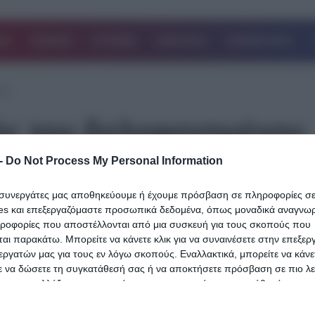
ΔΑ
ΚΟΣΜΟΣ
ΙΣΤΟΡΙΕΣ
ΑΘΛΗΤΙΚΑ
ΕΠΙΧΕΙΡΗΣΕΙΣ
ρη
φός του δολοφονημένου
-
Do Not Process My Personal Information
ι συνεργάτες μας αποθηκεύουμε ή έχουμε πρόσβαση σε πληροφορίες σ
es και επεξεργαζόμαστε προσωπικά δεδομένα, όπως μοναδικά αναγνωρι
22.08.2023
ηροφορίες που αποστέλλονται από μια συσκευή για τους σκοπούς που
Συγκλονίζει ο αδερφός του δολοφονημέ
αι παρακάτω. Μπορείτε να κάνετε κλικ για να συναινέσετε στην επεξερ
εργατών μας για τους εν λόγω σκοπούς. Εναλλακτικά, μπορείτε να κάνετ
Μιχάλη Κατσούρη: «Για εμάς σταμάτησε
ε να δώσετε τη συγκατάθεσή σας ή να αποκτήσετε πρόσβαση σε πιο λε
χρόνος – Δεν ήταν ραντεβού, θέλουμε
 και να αλλάξετε τις προτιμήσεις σας πριν από τη συγκατάθεσή σας.
δικαίωση»
 that this website/app uses one or more Google services and may gath