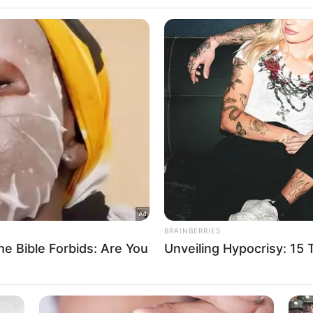
including but not limited to your visit or usage behaviour. You may click 
Συγκλονίζει ο αδερφός του Μιχάλη Κατσούρη Ο ετεροθαλής αδε
 to Google and its third-party tags to use your data for below specifi
Μιχάλη Κατσούρη συγκλόνισε με όσα είπε για τον τραγικό…
ogle consent section.
Δείτε Περισσότερα
l Data Processing Opt Outs
o opt-out of the Sharing of my personal data.
In
o opt-out of the Sale of my Personal Data.
In
to opt-out of processing my Personal Data for Targeted
ing.
In
o opt-out of Collection, Use, Retention, Sale, and/or Sharing
ersonal Data that Is Unrelated with the Purposes for which it
lected.
Out