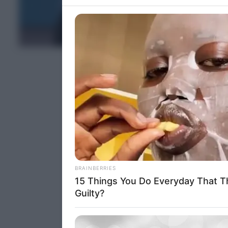
information 
deny consent
in below Go
ΤΕΛΕΥΤΑΙΑ ΝΕΑ
Persona
I want t
Opted 
I want t
Opted 
I want 
Advertis
Opted 
I want t
of my P
was col
Opted 