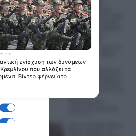
Καλλιμάνη: Πήρε
αρκετούς δίσκους με
λουλούδια και τους πέταξε
σε θεατή, που της έριχνε
λουλούδια στο πρόσωπο
κατά τη διάρκεια
συναυλίας στην
Ηγουμενίτσα – «Εσένα σ’
αρέσει αυτό;» – Βίντεο
07.08.2026
Σημαντική ενίσχυση των
δυνάμεων του Κρεμλίνου
που αλλάζει τα δεδομένα:
Βίντεο φέρνει στο φως την
παρουσία
Βορειοκορεατών
στρατιωτών στη Ρωσία
07.08.2026
Σάλος στον Πύργο Ηλείας:
Βαριά “καμπάνα” για