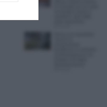
ψήσιμο γουρουνοπούλας
σε πανηγύρι για την εορτή
του Σωτήρος παρότι οι
υπεύθυνοι, είχαν λάβει
μέτρα προστασίας
07.08.2026
Εικόνες που προκαλούν
ντροπή και
αποτροπιασμό:
Βανδάλισαν το εκκλησάκι
της Μεταμόρφωσης του
Σωτήρος στον Δήμο
Σαρωνικού (φωτο)
07.08.2026