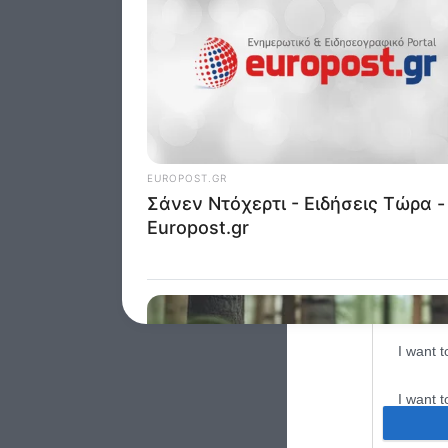
Google 
I want t
web or d
I want t
purpose
I want 
I want t
web or d
I want t
or app.
I want t
I want t
authenti