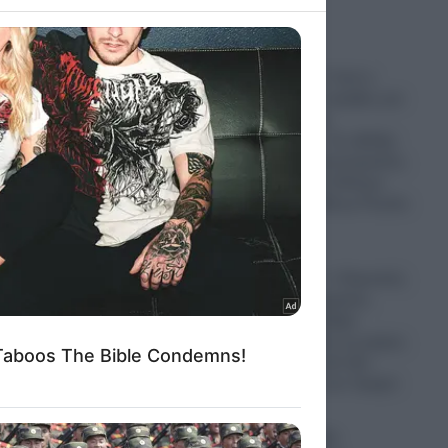
to grant or
ρφός του
ed purposes
Ψυχρολουσία: Γιατί η
Σουηδία κάνει πρόβες για
μαζικές κηδείες
στρατιωτών; – Σε εξέλιξη
εν κρυπτώ προετοιμασίες
για Παγκόσμιο Πόλεμο
μεταξύ ΝΑΤΟ-ΕΕ με Ρωσία-
Κίνα
07.08.2026
Στο “Κόκκινο” ο Περσικός
Κόλπος: Η Τεχεράνη
απειλεί με σφοδρά
χτυπήματα όλες τις χώρες
της περιοχής εάν δεν
σταματήσουν τον Τραμπ
07.08.2026
Έξαλλη η Ιουλία