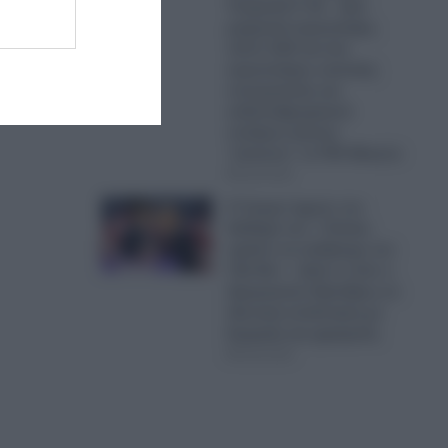
Τουρκικά F-16 – Δύο
μαχητικά αεροσκάφη,
πέντε UAV και ένα
αεροσκάφος ναυτικής
συνεργασίας και
ανθυποβρυχιακού
πολέμου έκαναν
“κόσκινο” το FIR Αθηνών
06.08.2026
Ο Τραμπ έχρισε τον
διάδοχό του: «Τελικά,
πρέπει να εκλέξουμε τον
Τζέι Ντι» – Δείτε τι είπε ο
Αμερικανός Πρόεδρος σε
ιδιωτική συνάντηση με
δωρητές και χορηγούς
06.08.2026