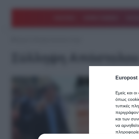
ΠΟΛΙΤΙΚΗ
ΑΡΘΡΑ ΓΝΩΜΗΣ
EΛΛΑ
Αρχική
/
Σύλληψη Απόστολου Λύτρα
Σύλληψη Απόστολου
Europost 
Εμείς και ο
όπως cooki
τυπικές πλ
περιγράφοντ
και των συν
να αρνηθείτ
πληροφορίες