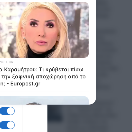
“Μέκκα” και δέχθηκε
σφοδρή επίθεση από
απόστρατο Ναύαρχο
06.08.2026
Εικόνες που προκαλούν
σάλο: Ο απόλυτος
εξευτελισμός για Ρώσo
λιποτάκτη – Τον έντυσαν
με ροζ φόρεμα και τον
στέλνουν στην πρώτη
γραμμή και αντί για όπλο
του έδωσαν ερωτικό
βοήθημα για να…
“πολεμήσει” (βίντεο)
06.08.2026
Ο Ερντογάν “τελειώνει”
τα… “ήρεμα νερά” της
Κυβέρνησης Μητσοτάκη:
Πρόβα πολέμου στο
Αιγαίο με οπλισμένα