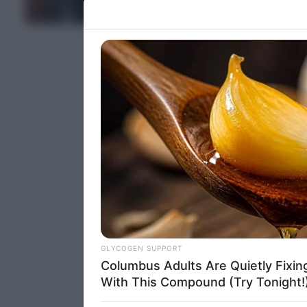
Please note
ΤΕΛΕΥΤΑΙΑ ΝΕΑ
information 
deny consent
in below Go
Persona
I want t
Opted 
I want t
Opted 
I want 
Advertis
Opted 
I want t
of my P
was col
Opted 