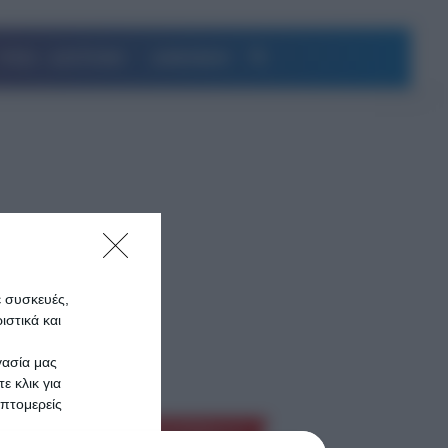
Αναζήτηση
ΥΓΕΙΑ – ΔΙΑΤΡΟΦΗ
ΔΗΜΟΦΙΛΗ
ε συσκευές,
πό το
στικά και
γασία μας
ε κλικ για
πτομερείς
Ροή Ειδήσεων
ό…