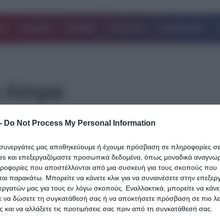
ΔΑ
ΚΟΣΜΟΣ
ΙΣΤΟΡΙΕΣ
ΑΘΛΗΤΙΚΑ
ΕΠΙΧΕΙΡΗΣΕΙΣ
 Λύτρα
-
Do Not Process My Personal Information
18.06.2024
Απόστολος Λύτρας: Βίντεο σοκ από τη
ι συνεργάτες μας αποθηκεύουμε ή έχουμε πρόσβαση σε πληροφορίες σ
στιγμή που το περιπολικό φτάνει έξω α
es και επεξεργαζόμαστε προσωπικά δεδομένα, όπως μοναδικά αναγνωρι
νοσοκομείο πριν τον συλλάβει για τον
ηροφορίες που αποστέλλονται από μια συσκευή για τους σκοπούς που
αι παρακάτω. Μπορείτε να κάνετε κλικ για να συναινέσετε στην επεξερ
ξυλοδαρμό της γυναίκας του
εργατών μας για τους εν λόγω σκοπούς. Εναλλακτικά, μπορείτε να κάνετ
ε να δώσετε τη συγκατάθεσή σας ή να αποκτήσετε πρόσβαση σε πιο λε
Νέα στοιχεία που συγκλονίζουν για όσα συνέβησαν το βράδυ του
 και να αλλάξετε τις προτιμήσεις σας πριν από τη συγκατάθεσή σας.
Σαββάτου την ώρα που ο Απόστολος Λύτρας μετέφερε τη σύζυγ