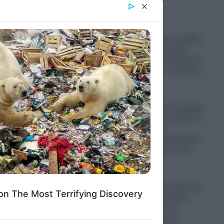
er and store
to grant or
ed purposes
Παραστρατιωτικες ομάδες
Κολομβιανων καρτέλ
πολεμούν στην Ουκρανία
για να μάθουν τα μυστικά
των drones
06.08.2026
Ο πόλεμος στο Ιράν έφερε
“φαγωμάρα” στις ΗΠΑ: Η
οργή Τραμπ, τα
αποθέματα πυρομαχικών
και οι επιπτώσεις στην
Ουκρανία
06.08.2026
“Σφαγή” στην Τουρκία για
την Παναγία Σουμελά:
Επιχειρηματίας την
παρομοίασε με τη…