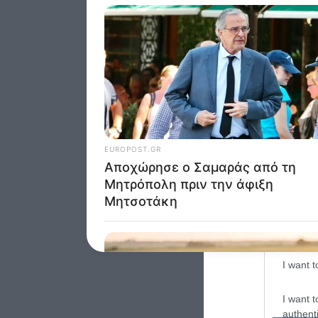
Google 
I want t
web or d
I want t
purpose
I want 
I want t
web or d
I want t
or app.
I want t
I want t
authenti