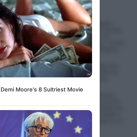
Η Κίμπερλι Γκίλφοϊλ
έκλεισε και την τελευταία
εκκρεμότητα με τον
Τραμπ Τζούνιορ – Το deal
των 7,6 εκατ. δολαρίων
06.08.2026
Πυρετός διαδοχής στην
ΕΚΤ: Ποιος θα πάρει τη
θέση της Λαγκάρντ
06.08.2026
Μυστράς: «Αγαπούσε
παθολογικά τους γονείς
του» λέει ο δικηγόρος του
55χρονου που έκρυβε το
πτώμα του πατέρα του σε
καταψύκτη
06.08.2026