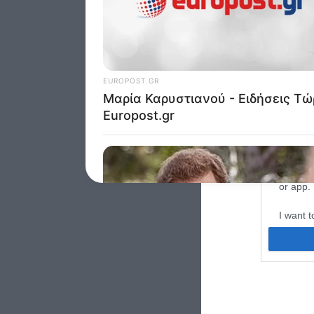
I want t
web or d
I want t
purpose
I want 
I want t
web or d
I want t
or app.
I want t
I want t
authenti