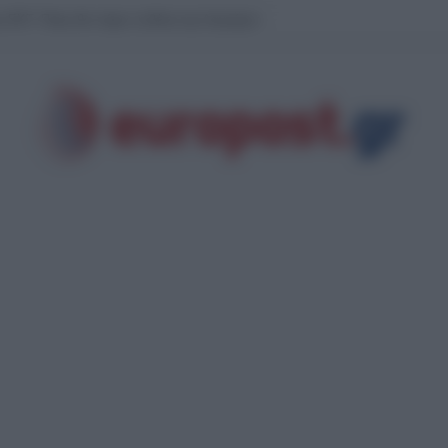
αθολογικά τους γονείς του» λέει ο δικηγόρος του 55χρονου που έκρυβε το