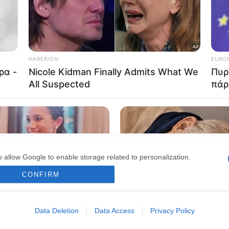
o allow Google to enable storage related to advertising like cookies on
evice identifiers in apps.
o allow my user data to be sent to Google for online advertising
s.
to allow Google to send me personalized advertising.
o allow Google to enable storage related to analytics like cookies on
evice identifiers in apps.
o allow Google to enable storage related to functionality of the website
o allow Google to enable storage related to personalization.
CONFIRM
o allow Google to enable storage related to security, including
cation functionality and fraud prevention, and other user protection.
Data Deletion
Data Access
Privacy Policy