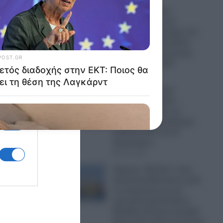
ΕΛΑΣ κατά Άδωνι
Γεωργιάδη για την
κατάρρευση οροφής στο
Νοσοκομείο Κορίνθου:
Έργα «επικοινωνιακής
βιτρίνας» στο ΕΣΥ
06.08.2026
Τραμπ: «Προτιμώ
συμφωνία με Ιράν –
Ήμασταν έτοιμοι να
κάνουμε τη μεγαλύτερη
επίθεση από τον Β’
Παγκόσμιο»
06.08.2026
Έρχεται “θύελλα” στην
Ανατολική Μεσόγειο μετά
τη συμφωνία για την
ηλεκτρική διασύνδεση
Ελλάδος-Κύπρου-Ισραήλ
(Great Sea Interconnector)