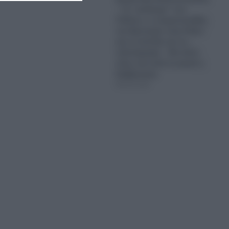
– Το “μπάσιμο” των
Γάλλων, οι τσαμπουκάδες
του Ερντογάν στην Κάσο
και οι απειλές και τα…
τελεσίγραφα – Θα κάνει
πίσω και αυτή τη φορά η
Κυβέρνηση;
06.08.2026