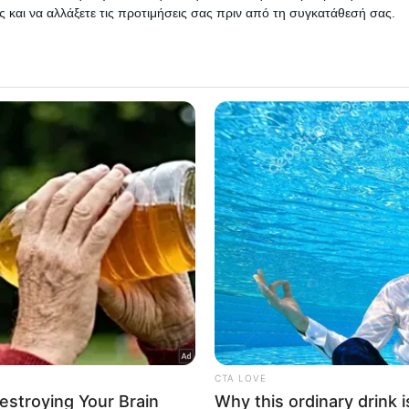
 και να αλλάξετε τις προτιμήσεις σας πριν από τη συγκατάθεσή σας.
 that this website/app uses one or more Google services and may gath
including but not limited to your visit or usage behaviour. You may click 
 to Google and its third-party tags to use your data for below specifi
ogle consent section.
l Data Processing Opt Outs
o opt-out of the Sharing of my personal data.
In
o opt-out of the Sale of my Personal Data.
In
to opt-out of processing my Personal Data for Targeted
ing.
In
o opt-out of Collection, Use, Retention, Sale, and/or Sharing
ersonal Data that Is Unrelated with the Purposes for which it