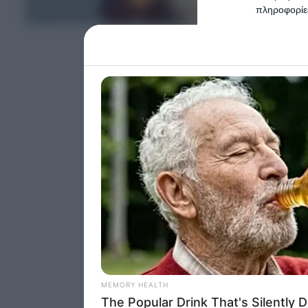
ΤΕΛΕΥΤΑΙΑ ΝΕΑ
πληροφορίες
Please note
information 
deny consent
in below Go
Persona
I want t
Opted 
I want t
Opted 
I want 
Advertis
Opted 
I want t
of my P