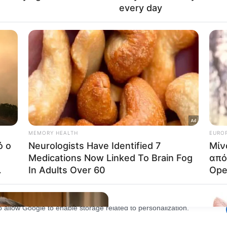
lected.
Out
consents
o allow Google to enable storage related to advertising like cookies on
evice identifiers in apps.
o allow my user data to be sent to Google for online advertising
s.
to allow Google to send me personalized advertising.
o allow Google to enable storage related to analytics like cookies on
evice identifiers in apps.
o allow Google to enable storage related to functionality of the website
o allow Google to enable storage related to personalization.