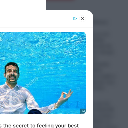
er and store
to grant or
Συμφωνία της Μέκκας:
ed purposes
Βάσει όσων
συμφωνήθηκαν με τον
Ερντογάν, Σαουδική
Αραβία και Πακιστάν θα
πολεμήσουν στο πλευρό
των Τούρκων σε
περίπτωση πολεμικής
σύρραξης Ελλάδας-
Τουρκίας!- Μήπως ήρθε η
ώρα να…μαζέψουμε τους
Patriot από το Ριάντ;
08.08.2026
Δύσκολες ώρες για τον
Λιονέλ Μέσι: Σε ηλικία 68
ετών έφυγε από τη ζωή ο
πατέρας του- Πέθανε σε
κλινική στο Ροζάριο έπειτα