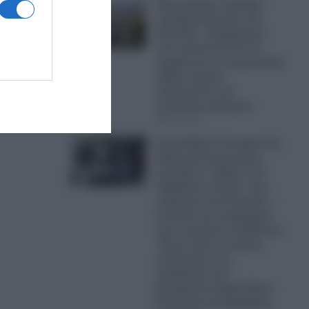
Πρωτοφανής «έκρηξη»
εγκληματικότητας στη
Ζάκυνθο: «Έμφραγμα»
στα επείγοντα από τα
τροχαία και τα περιστατικά
μέθης- Σωρεία
καταγγελιών για
απόπειρες βιασμών
08.08.2026
Greek Mafia: Στα χέρια της
Ελληνικής Αστυνομίας
σύντομα ο «Ηλίας» του
διαβόητου «Έντικ» που
πιάστηκε στη Γερμανία –
Ο ρόλος του υπαρχηγού
και το γραφείο εκτελέσεων
-Ποιος είναι ο στυγνός
εκτελεστής που
εμπλέκεται στις
δολοφονίες Σκαφτούρου,
Ρουμπέτη και Μουζακίτη