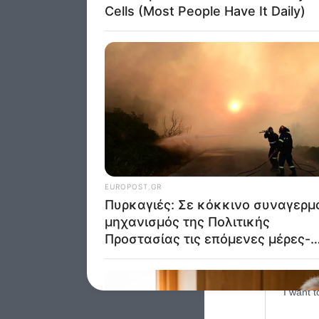
was col
Opted 
Google 
I want t
web or d
I want t
purpose
I want 
I want t
web or d
I want t
or app.
I want t