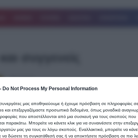
ΔΑ
ΚΟΣΜΟΣ
ΙΣΤΟΡΙΕΣ
ΑΘΛΗΤΙΚΑ
ΕΠΙΧΕΙΡΗΣΕΙΣ
 και συγγενείς
22.08.2023
Έτσι έμεινε ανάπηρος: Το τραγικό παιχν
-
Do Not Process My Personal Information
της μοίρας για τον 40χρονο Γιώργο που
ι συνεργάτες μας αποθηκεύουμε ή έχουμε πρόσβαση σε πληροφορίες σ
σκοτώθηκε στη Βάρκιζα & το “αντίο”
es και επεξεργαζόμαστε προσωπικά δεδομένα, όπως μοναδικά αναγνωρι
ηροφορίες που αποστέλλονται από μια συσκευή για τους σκοπούς που
Συντετριμμένοι φίλοι και συγγενείς, το τραγικό παιχνίδι της μοίρας 
αι παρακάτω. Μπορείτε να κάνετε κλικ για να συναινέσετε στην επεξερ
άτυχο Γιώργο Τροχαίο δυστύχημα σημειώθηκε στις 22:30 στην π
εργατών μας για τους εν λόγω σκοπούς. Εναλλακτικά, μπορείτε να κάνετ
ε να δώσετε τη συγκατάθεσή σας ή να αποκτήσετε πρόσβαση σε πιο λε
Δείτε Περισσότερα