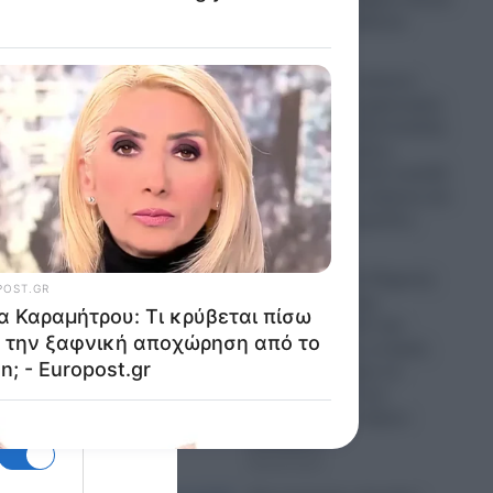
από μακρά ασθένεια
08.08.2026
Πυρκαγιές: Σε κόκκινο
συναγερμό ο μηχανισμός
της Πολιτικής Προστασίας
τις επόμενες μέρες-
Έρχεται εκρηκτικό κοκτέιλ
με θυελλώδεις ανέμους και
υψηλές θερμοκρασίες
08.08.2026
Λυκαβηττός: Σε 57χρονη
γυναίκα που είχε
εξαφανιστεί από την
Κυψέλη ανήκει η σορός
που εντοπίστηκε σε
σπηλιά κοντά στο
εκκλησάκι των Αγίων
Ισιδώρων
08.08.2026