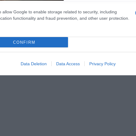
o allow Google to enable storage related to security, including
cation functionality and fraud prevention, and other user protection.
CONFIRM
Data Deletion
Data Access
Privacy Policy