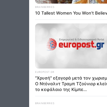
I want t
of my P
was col
Opted 
Google 
I want t
web or d
I want t
purpose
I want 
I want t
web or d
I want t
or app.