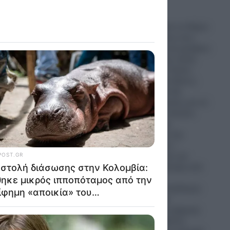
06.08.2026
Σεληνιακό τοπίο το Πόρτο
Γερμενό: Εικόνες που
συγκλονίζουν και ραγίζουν
καρδιές από την ολική
καταστροφή – Σπίτια-
στάχτες και ένα δάσος-
κάρβουνο, που θα
χρειαστεί δεκαετίες για να
αναγεννηθεί – Κανένα
σχέδιο από την
Κυβέρνηση για την
επόμενη ημέρα –
Καταγγελίες σοκ για
πλήρη εγκατάλειψη από
τον Πρόεδρο
Εξωραϊστικού Συλλόγου
Οικιστών – “Τα
πυροσβεστικά οχήματα
και οι πυροσβέστες