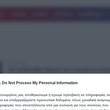
ΔΑ
ΚΟΣΜΟΣ
ΙΣΤΟΡΙΕΣ
ΑΘΛΗΤΙΚΑ
ΕΠΙΧΕΙΡΗΣΕΙΣ
15.09.2023
Τα πολύπαθα Τέμπη: Δεν άντεξε η ιστορ
γέφυρα του Πηνειού στα Τέμπη – Γιατί
-
Do Not Process My Personal Information
χτίστηκε το εκκλησάκι της Αγίας Παρα
Για 63 χρόνια, η γέφυρα της Αγίας Παρασκευής στον Πηνειό στεκό
ι συνεργάτες μας αποθηκεύουμε ή έχουμε πρόσβαση σε πληροφορίες σ
από τον Όλυμπο, στα στενά της κοιλάδας των…
es και επεξεργαζόμαστε προσωπικά δεδομένα, όπως μοναδικά αναγνωρι
ηροφορίες που αποστέλλονται από μια συσκευή για τους σκοπούς που
Δείτε Περισσότερα