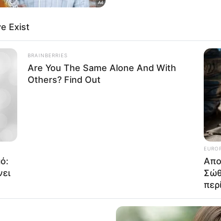
o opt-out of Collection, Use, Retention, Sale, and/or Sharing
ersonal Data that Is Unrelated with the Purposes for which it
lected.
Out
consents
o allow Google to enable storage related to advertising like cookies on
evice identifiers in apps.
o allow my user data to be sent to Google for online advertising
s.
to allow Google to send me personalized advertising.
o allow Google to enable storage related to analytics like cookies on
evice identifiers in apps.
o allow Google to enable storage related to functionality of the website