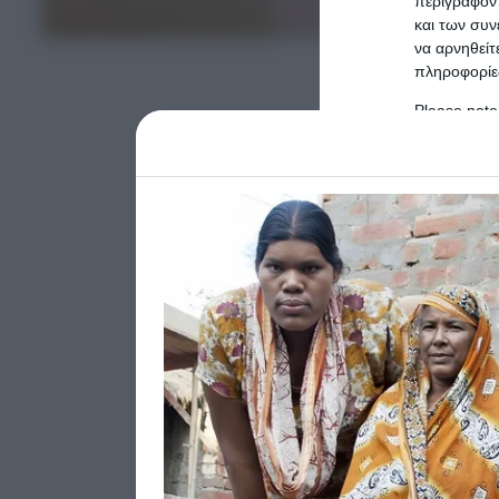
περιγράφοντ
ΤΕΛΕΥΤΑΙΑ ΝΕΑ
και των συν
να αρνηθείτ
πληροφορίες
Please note
information 
deny consent
in below Go
Persona
I want t
Opted 
I want t
Opted 
I want 
Advertis
Opted 