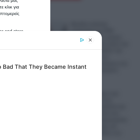
γασία μας
ε κλικ για
πτομερείς
Μεγάλη πολιτική
ανατροπή στις ΗΠΑ:
er and store
Μουσουλμάνος γιατρός
to grant or
από το Μίσιγκαν έκανε την
ed purposes
έκπληξη και κέρδισε την
εμπιστοσύνη των
ψηφοφόρων απέναντι στο
πανίσχυρο Ισραηλινό
λόμπι
06.08.2026
Το Μαρόκο φέρνει την
επανάσταση στους
δρόμους: Αντικαθιστά την
άσφαλτο με υλικά που
μειώνουν τη θερμοκρασία
και τις πλημμύρες και
“δείχνει” το μέλλον των
πόλεων