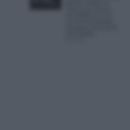
Βρετανία πούλησε τα
πάντα για μια νέα ζωή
στην Ελλάδα και το νέο
της σπίτι καταστράφηκε
ολοσχερώς από τη φωτιά
στην Αιγιαλεία
06.08.2026