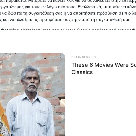
αι παρακάτω. Μπορείτε να κάνετε κλικ για να συναινέσετε στην επεξερ
εργατών μας για τους εν λόγω σκοπούς. Εναλλακτικά, μπορείτε να κάνετ
ε να δώσετε τη συγκατάθεσή σας ή να αποκτήσετε πρόσβαση σε πιο λε
 και να αλλάξετε τις προτιμήσεις σας πριν από τη συγκατάθεσή σας.
 that this website/app uses one or more Google services and may gath
including but not limited to your visit or usage behaviour. You may click 
 to Google and its third-party tags to use your data for below specifi
ogle consent section.
l Data Processing Opt Outs
o opt-out of the Sharing of my personal data.
In
o opt-out of the Sale of my Personal Data.
In
to opt-out of processing my Personal Data for Targeted
ing.
In