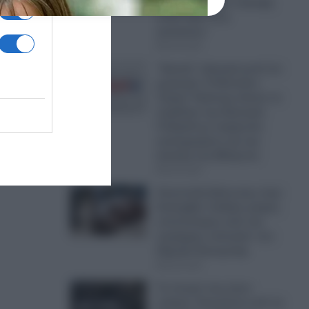
έφυγαν από την περιοχή
πολύ πριν τους
κατοίκους”
06.08.2026
“Χρυσή” εξαγορά μετά τον
χωρισμό: Ο Ντόναλντ
Τραμπ Τζούνιορ κλείνει το
κεφάλαιο της Κίμπερλι
Γκίλφοϊλ με συμφωνία
εκατομμυρίων για την
έπαυλη στη Φλόριντα
06.08.2026
Αποστολή διάσωσης στην
Κολομβία: Σώθηκε μικρός
ιπποπόταμος από την
περίφημη «αποικία» του
Πάμπλο Εσκομπάρ
06.08.2026
Το όνειρό τους έγινε
στάχτη: Οικογένεια από τη