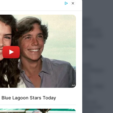
er and store
to grant or
ed purposes
Κυψέλη: Ο Ερυθρός
Σταυρός «κατέβασε»
βίντεο με πρωταγωνιστή
τον 26χρονο Αφγανό μετά
τη δολοφονία της
38χρονης Βρετανίδας-
Δείτε το βίντεο
07.08.2026
Ισραήλ: «Η Τουρκία
κατέχει το 36% της Κύπρου
και τολμά να κάνει
μαθήματα διεθνούς
δικαίου!»- Ο Γκίντεον Σάαρ
κατακεραυνώνει τον
Τούρκο υπουργό
Εξωτερικών Φιντάν και
λέει έξω απ’ τα δόντια όσα
δεν τολμά η Ελληνική