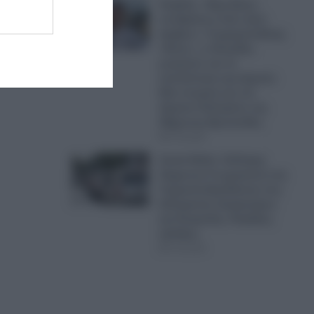
Κυψέλη: «Είχε βίαιες
αντιδράσεις όταν ήταν
έφηβος»- Ο χρηματοδότης
«θείος», οι δεσμίδες
μετρητών και τα
αναπάντητα ερωτήματα-
Νέα στοιχεία για τον
Αφγανό δολοφόνο της
38χρονης Βρετανίδας
07.08.2026
Greek Mafia: Σύλληψη
31χρονου Γεωργιανού στη
Γερμανία-Εμπλέκεται στις
δολοφονίες Σκαφτούρου
και Ρουμπέτη- Ραγδαίες
εξελίξεις
07.08.2026