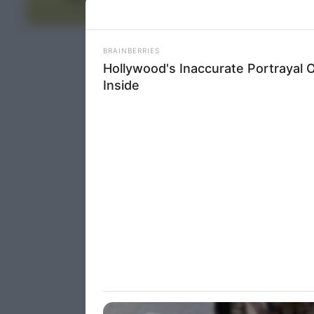
Please note
ΤΕΛΕΥΤΑΙΑ ΝΕΑ
information 
deny consent
in below Go
Persona
I want t
Opted 
I want t
Opted 
I want 
Advertis
Opted 
I want t
of my P
was col
Opted 