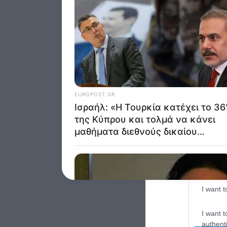
Google 
I want t
web or d
I want t
purpose
I want 
I want t
web or d
I want t
or app.
I want t
I want t
authenti