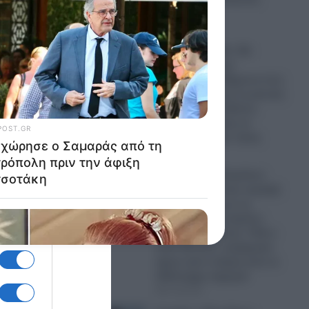
διπλωματία
07.08.2026
Υπόθεση Marfin: Mε
χειροπέδες στην
Ευελπίδων η 46χρονη που
κατηγορείται για τη φονική
εμπρηστική επίθεση-
Πήρε προθεσμία να
απολογηθεί την Τρίτη
07.08.2026
Πυρκαγιές: Ο Κυριάκος
Μητσοτάκης στην κορυφή
της της λίστας με τις
περισσότερες καμένες
εκτάσεις ανά έτος!- Πάνω
από 4,8 εκατ. στρέμματα
έχουν γίνει στάχτη από το
2019 μέχρι σήμερα!
07.08.2026