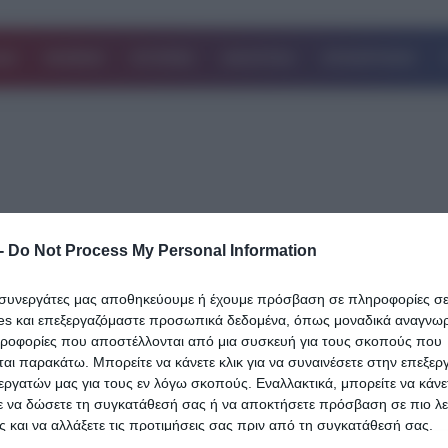
ΔΑ
ΚΟΣΜΟΣ
ΙΣΤΟΡΙΕΣ
ΑΘΛΗΤΙΚΑ
ΕΠΙΧΕΙΡΗΣΕΙΣ
-
Do Not Process My Personal Information
25.03.2024
Τεστ Παρατήρησης: Το ζώο που είδες 
ι συνεργάτες μας αποθηκεύουμε ή έχουμε πρόσβαση σε πληροφορίες σ
“μαρτυράει” πολλά για σένα και την
es και επεξεργαζόμαστε προσωπικά δεδομένα, όπως μοναδικά αναγνωρι
προσωπικότητά σου
ηροφορίες που αποστέλλονται από μια συσκευή για τους σκοπούς που
αι παρακάτω. Μπορείτε να κάνετε κλικ για να συναινέσετε στην επεξερ
Τεστ παρατήρησης: Τι βλέπετε στην πρώτη εικόνα; – Αν βλέπε
εργατών μας για τους εν λόγω σκοπούς. Εναλλακτικά, μπορείτε να κάνετ
ε να δώσετε τη συγκατάθεσή σας ή να αποκτήσετε πρόσβαση σε πιο λε
νεαρή γυναίκα, τότε πιθανόν να είστε…
 και να αλλάξετε τις προτιμήσεις σας πριν από τη συγκατάθεσή σας.
Δείτε Περισσότερα