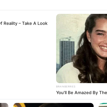
 that this website/app uses one or more Google services and may gath
including but not limited to your visit or usage behaviour. You may click 
 to Google and its third-party tags to use your data for below specifi
ogle consent section.
l Data Processing Opt Outs
o opt-out of the Sharing of my personal data.
In
o opt-out of the Sale of my Personal Data.
In
to opt-out of processing my Personal Data for Targeted
ing.
In
o opt-out of Collection, Use, Retention, Sale, and/or Sharing
ersonal Data that Is Unrelated with the Purposes for which it
lected.
Out