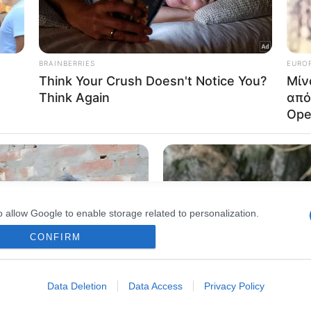
o allow Google to enable storage related to advertising like cookies on
evice identifiers in apps.
o allow my user data to be sent to Google for online advertising
s.
to allow Google to send me personalized advertising.
o allow Google to enable storage related to analytics like cookies on
evice identifiers in apps.
o allow Google to enable storage related to functionality of the website
o allow Google to enable storage related to personalization.
CONFIRM
o allow Google to enable storage related to security, including
cation functionality and fraud prevention, and other user protection.
Data Deletion
Data Access
Privacy Policy