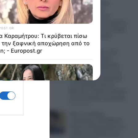
Λένα Σαμαρά: Ρίγη
συγκίνησης στο
μνημόσυνο για την
συμπλήρωση ενός χρόνου
από τον θάνατο της κόρης
του Αντώνη Σαμαρά
07.08.2026
Ραγδαίες εξελίξεις: Στη
φυλακή ο Δήμαρχος
Στυλίδας και ακόμη δύο
κατηγορούμενοι για την
καταστροφική πυρκαγιά
που ξεκίνησε από τη
Βοιωτία- Τι έδειξε η έρευνα
για την έναρξη της φωτιάς;
07.08.2026
Ιράν- Σε κρίσιμη
κατάσταση ο Μοτζτάμπα
Χαμενεΐ: Πληροφορίες ότι
μπορεί να πεθάνει από