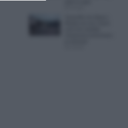
μέρα σε μέρα
07.08.2026
Τραγωδία στις Σέρρες:
Μητέρα και γιος νεκροί
μετά από σφοδρή
σύγκρουση αυτοκινήτου
με φορτηγό
07.08.2026