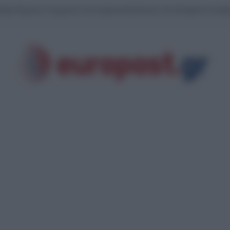
ληψη 31χρονου Γεωργιανού στη Γερμανία-Εμπλέκεται στις δολοφονίες Σκαφτο