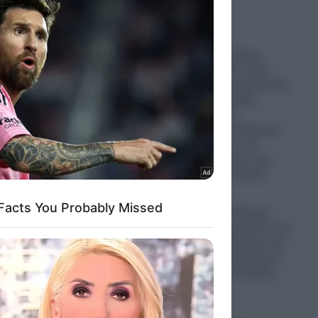
Κυψέλη: «Είχε βίαιες
αντιδράσεις όταν ήταν
έφηβος»- Ο χρηματοδότης
«θείος», οι δεσμίδες
μετρητών και τα
αναπάντητα ερωτήματα-
Νέα στοιχεία για τον
Αφγανό δολοφόνο της
38χρονης Βρετανίδας
07.08.2026
Greek Mafia: Σύλληψη
31χρονου Γεωργιανού στη
Γερμανία-Εμπλέκεται στις
δολοφονίες Σκαφτούρου
και Ρουμπέτη- Ραγδαίες
εξελίξεις
07.08.2026