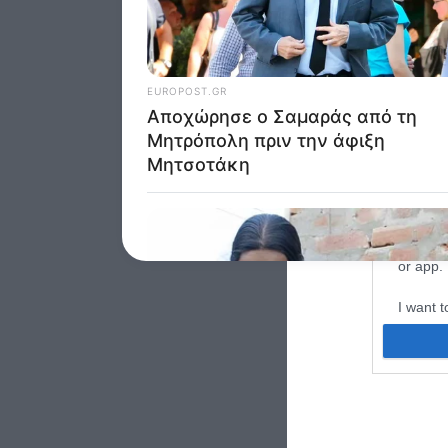
I want t
web or d
I want t
purpose
I want 
I want t
web or d
I want t
or app.
I want t
I want t
authenti