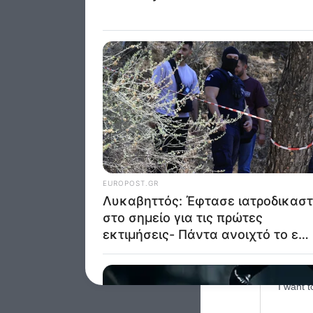
was col
Opted 
Google 
I want t
web or d
I want t
purpose
I want 
I want t
web or d
I want t
or app.
I want t