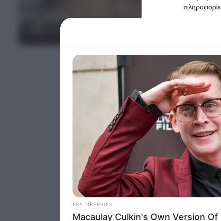
πληροφορίες
Please note
ΤΕΛΕΥΤΑΙΑ ΝΕΑ
information 
deny consent
in below Go
Persona
I want t
Opted 
I want t
Opted 
I want 
Advertis
Opted 
I want t
of my P