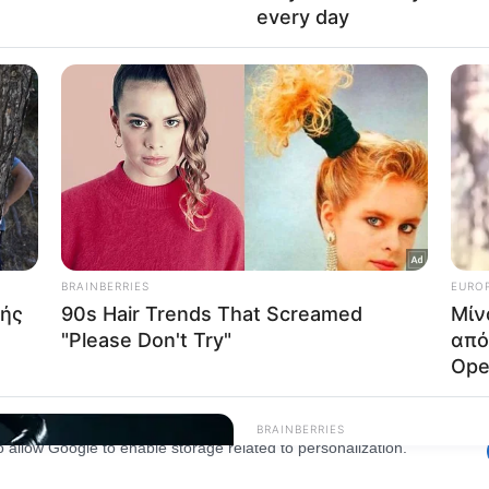
lected.
Out
consents
o allow Google to enable storage related to advertising like cookies on
evice identifiers in apps.
o allow my user data to be sent to Google for online advertising
s.
to allow Google to send me personalized advertising.
o allow Google to enable storage related to analytics like cookies on
evice identifiers in apps.
o allow Google to enable storage related to functionality of the website
o allow Google to enable storage related to personalization.