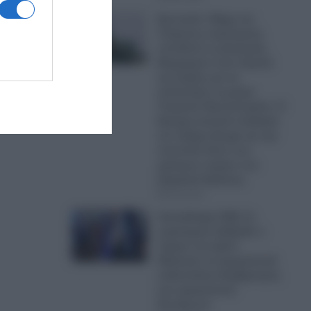
Ερντογάν: Μέχρι και
Τούρκους στρατηγούς
τοποθετεί ως Διοικητές
Μεραρχιών στον Στρατό
της Συρίας για να
καταστήσει τη χώρα
Τουρκικό Προτεκτοράτο- Η
Άγκυρα αποκτά σταδιακά
τον πλήρη έλεγχο και την
εποπτεία όλων των
κρίσιμων τομέων του
Συριακού Κράτους
08.08.2026
Αποκάλυψη CNN: Σε
στρατηγικό αδιέξοδο ο
Τραμπ στο Ιράν!-
Άδειασαν τα αμερικανικά
οπλοστάσια-Αναβρασμός
στο αμερικανικό
Πεντάγωνο