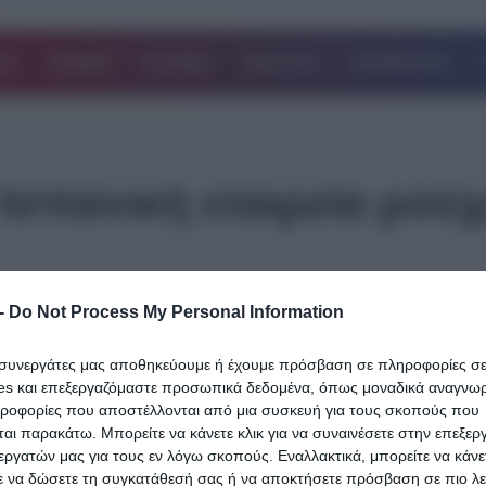
ΔΑ
ΚΟΣΜΟΣ
ΙΣΤΟΡΙΕΣ
ΑΘΛΗΤΙΚΑ
ΕΠΙΧΕΙΡΗΣΕΙΣ
ν Ισπανική εταιρεία ρού
-
Do Not Process My Personal Information
29.12.2023
ι συνεργάτες μας αποθηκεύουμε ή έχουμε πρόσβαση σε πληροφορίες σ
Τίτλοι τέλους για την Ισπανική εταιρεία
es και επεξεργαζόμαστε προσωπικά δεδομένα, όπως μοναδικά αναγνωρι
ρούχων Sfera- Λουκέτο στα καταστήματ
ηροφορίες που αποστέλλονται από μια συσκευή για τους σκοπούς που
στην Ελλάδα
αι παρακάτω. Μπορείτε να κάνετε κλικ για να συναινέσετε στην επεξερ
εργατών μας για τους εν λόγω σκοπούς. Εναλλακτικά, μπορείτε να κάνετ
Τίτλοι τέλους για την ισπανική αλυσίδα ένδυσης Sfera στην Ελλ
ε να δώσετε τη συγκατάθεσή σας ή να αποκτήσετε πρόσβαση σε πιο λε