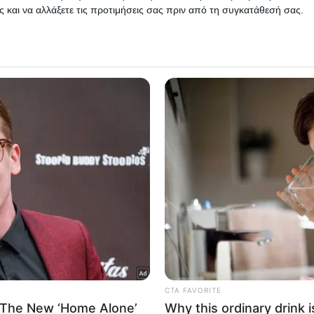
η Κυριακή είναι η τελευταία ημέρα που θα λειτουργήσουν…
 και να αλλάξετε τις προτιμήσεις σας πριν από τη συγκατάθεσή σας.
 that this website/app uses one or more Google services and may gath
Δείτε Περισσότερα
including but not limited to your visit or usage behaviour. You may click 
 to Google and its third-party tags to use your data for below specifi
ogle consent section.
l Data Processing Opt Outs
o opt-out of the Sharing of my personal data.
In
o opt-out of the Sale of my Personal Data.
In
to opt-out of processing my Personal Data for Targeted
ing.
In
o opt-out of Collection, Use, Retention, Sale, and/or Sharing
ersonal Data that Is Unrelated with the Purposes for which it