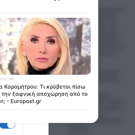
Greek Mafia: Στα χέρια της
Ελληνικής Αστυνομίας
σύντομα ο «Ηλίας» του
διαβόητου «Έντικ» που
πιάστηκε στη Γερμανία –
Ο ρόλος του υπαρχηγού
και το γραφείο εκτελέσεων
-Ποιος είναι ο στυγνός
εκτελεστής που
εμπλέκεται στις
δολοφονίες Σκαφτούρου,
Ρουμπέτη και Μουζακίτη
08.08.2026
Λυκαβηττός: Έφτασε
ιατροδικαστής στο σημείο
για τις πρώτες εκτιμήσεις-
Πάντα ανοιχτό το
ενδεχόμενο εγκληματικής
ενέργειας
08.08.2026