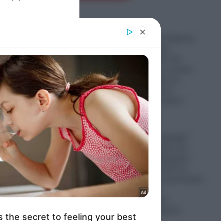
er and store
to grant or
Λυκαβηττός: Σε 57χρονη
ed purposes
γυναίκα που είχε
εξαφανιστεί από την
Κυψέλη ανήκει η σορός
που εντοπίστηκε σε
σπηλιά κοντά στο
εκκλησάκι των Αγίων
Ισιδώρων
08.08.2026
Πρωτοφανής «έκρηξη»
εγκληματικότητας στη
Ζάκυνθο: «Έμφραγμα»
στα επείγοντα από τα
τροχαία και τα περιστατικά
μέθης- Σωρεία
καταγγελιών για
απόπειρες βιασμών
08.08.2026