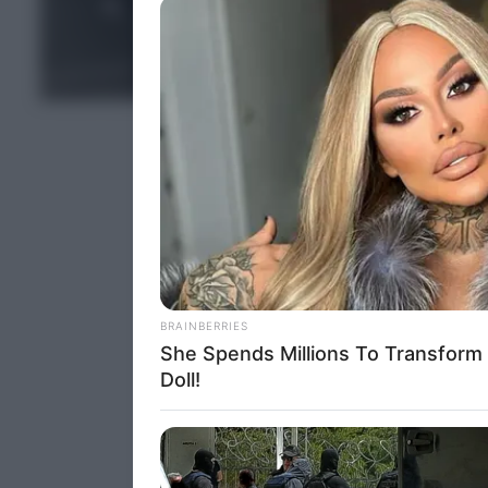
deny consent
in below Go
EΛΛΑΔΑ
Persona
I want t
Opted 
I want t
Opted 
I want 
Advertis
Opted 
I want t
of my P
was col
Opted 
Google 