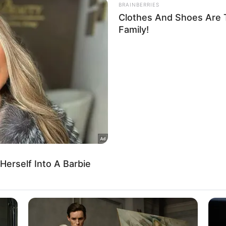
 to Google and its third-party tags to use your data for below specifi
Άμεσης Δράσης Θεσσαλονίκης καταγράφηκε χθες το πρωί. Απίστ
ogle consent section.
περιστατικό στη…
Δείτε Περισσότερα
l Data Processing Opt Outs
o opt-out of the Sharing of my personal data.
In
o opt-out of the Sale of my Personal Data.
In
to opt-out of processing my Personal Data for Targeted
ing.
In
o opt-out of Collection, Use, Retention, Sale, and/or Sharing
ersonal Data that Is Unrelated with the Purposes for which it
lected.
Out
consents