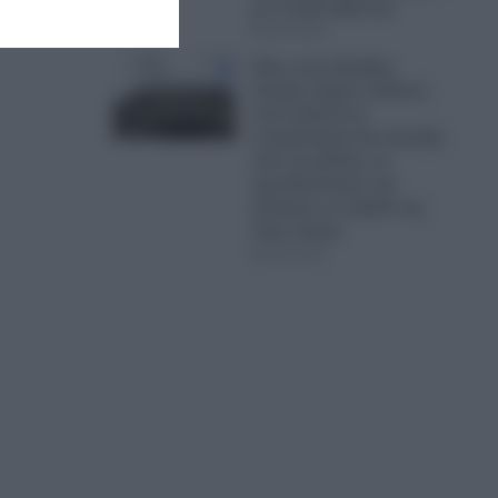
με το Ιράν (Βίντεο)
09.08.2026
Χάος στον Ερυθρό
Σταυρό: Άγρια επίθεση
από ασθενή σε
νοσηλεύτρια-Την άρπαξε
από τα μαλλιά, τη
γρονθοκόπησε και
χτύπησε το κεφάλι της
στην πόρτα
09.08.2026