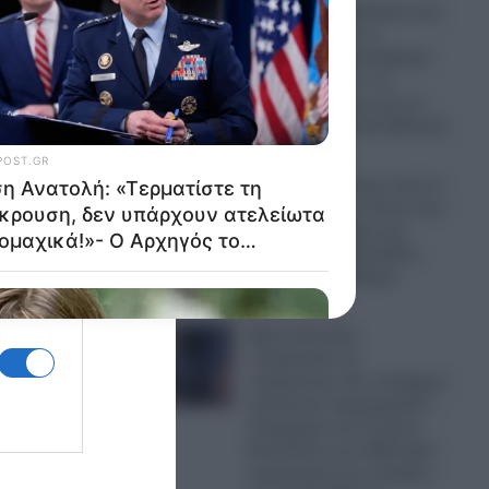
Απίστευτη πρόκληση στη
Μήλο: Έκαναν το
Σαρακήνικο ελικοδρόμιο
και «πάρκαραν» το
ελικόπτερο τους για να…
ρίξουν μια βουτιά! (Βίντεο)
09.08.2026
Greek Mafia: Ποιοι είναι οι
συνεργάτες του Έντικ που
έπεσαν στα χέρια της
ΕΛ.ΑΣ. στο βενζινάδικο
στο Παλαιό Φάληρο
09.08.2026
Μέση Ανατολή:
«Τερματίστε τη
σύγκρουση, δεν υπάρχουν
ατελείωτα πυρομαχικά!»-
Ο Αρχηγός του Γενικού
Επιτελείου των ΗΠΑ ζητά
τερματισμό του πολέμου