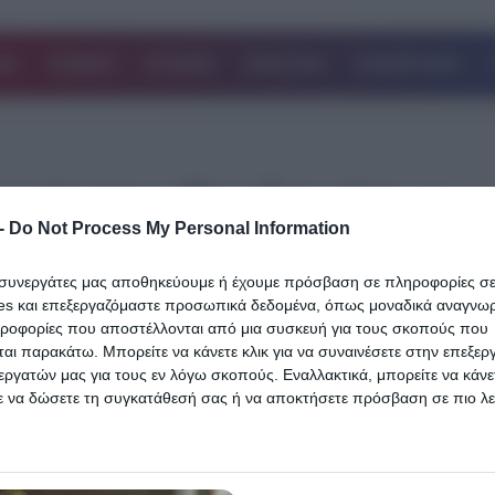
ΔΑ
ΚΟΣΜΟΣ
ΙΣΤΟΡΙΕΣ
ΑΘΛΗΤΙΚΑ
ΕΠΙΧΕΙΡΗΣΕΙΣ
ιχνίασης Εγκλημάτων
-
Do Not Process My Personal Information
ι συνεργάτες μας αποθηκεύουμε ή έχουμε πρόσβαση σε πληροφορίες σ
es και επεξεργαζόμαστε προσωπικά δεδομένα, όπως μοναδικά αναγνωρι
ηροφορίες που αποστέλλονται από μια συσκευή για τους σκοπούς που
14.09.2025
αι παρακάτω. Μπορείτε να κάνετε κλικ για να συναινέσετε στην επεξερ
Απίστευτο περιστατικό στη Θεσσαλονίκ
εργατών μας για τους εν λόγω σκοπούς. Εναλλακτικά, μπορείτε να κάνετ
ε να δώσετε τη συγκατάθεσή σας ή να αποκτήσετε πρόσβαση σε πιο λε
Ατζαμής διαρρήκτης…αποκοιμήθηκε μέ
 και να αλλάξετε τις προτιμήσεις σας πριν από τη συγκατάθεσή σας.
στο αυτοκίνητο που προσπάθησε να κλ
 that this website/app uses one or more Google services and may gath
including but not limited to your visit or usage behaviour. You may click 
Μια από τις πιο… ασυνήθιστες συλλήψεις στην ιστορία της Διεύ