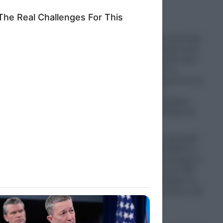
ed purposes
ευτο
Κίνα: Οι Κινέζοι ξεκίνησαν
να φυτεύουν δέντρα στην
έρημο Τακλαμακάν πριν
50 χρόνια-Τώρα οι
δορυφόροι δείχνουν ότι το
τοπίο δεσμεύει
περισσότερο άνθρακα
από ό,τι απελευθερώνει
09.08.2026
Πυρκαγιές: Σε πορτοκαλί
συναγερμό η Ελλάδα τη
Δευτέρα- Στα 9 μποφόρ οι
άνεμοι – Πάνω από 400
πυρκαγιές κατέκαψαν τη
χώρα μέσα σε μόλις σε 10
ημέρες!
09.08.2026