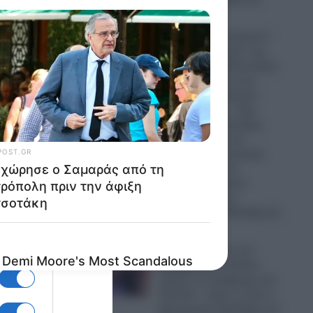
06.08.2026
Ο Ερντογάν “τελειώνει”
τα… “ήρεμα νερά” της
Κυβέρνησης Μητσοτάκη:
Πρόβα πολέμου στο
Αιγαίο με οπλισμένα
Τουρκικά F-16 – Δύο
μαχητικά αεροσκάφη,
πέντε UAV και ένα
αεροσκάφος ναυτικής
συνεργασίας και
ανθυποβρυχιακού
πολέμου έκαναν
“κόσκινο” το FIR Αθηνών
06.08.2026
Ο Τραμπ έχρισε τον
διάδοχό του: «Τελικά,
πρέπει να εκλέξουμε τον
Τζέι Ντι» – Δείτε τι είπε ο
Αμερικανός Πρόεδρος σε