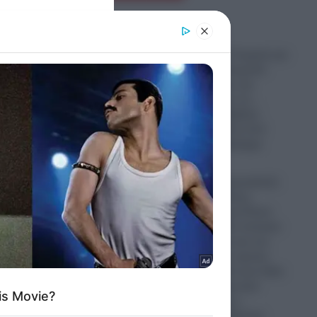
er and store
to grant or
ed purposes
“Σφαγή” στην Τουρκία για
την Παναγία Σουμελά:
Επιχειρηματίας την
δης
παρομοίασε με τη…
ο
“Μέκκα” και δέχθηκε
σφοδρή επίθεση από
μές
απόστρατο Ναύαρχο
06.08.2026
Εικόνες που προκαλούν
ό
σάλο: Ο απόλυτος
ο που…
εξευτελισμός για Ρώσo
λιποτάκτη – Τον έντυσαν
με ροζ φόρεμα και τον
στέλνουν στην πρώτη
γραμμή και αντί για όπλο
του έδωσαν ερωτικό
βοήθημα για να…
“πολεμήσει” (βίντεο)