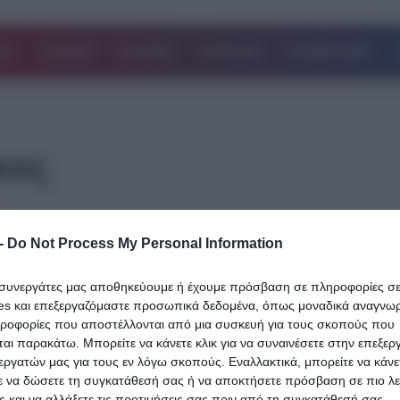
ΔΑ
ΚΟΣΜΟΣ
ΙΣΤΟΡΙΕΣ
ΑΘΛΗΤΙΚΑ
ΕΠΙΧΕΙΡΗΣΕΙΣ
κος
26.07.2025
-
Do Not Process My Personal Information
Σκάνδαλο ΟΠΕΚΕΠΕ: Νέες αποκαλύψει
«καίνε» τον Αυγενάκη – Έως πότε θα το
ι συνεργάτες μας αποθηκεύουμε ή έχουμε πρόσβαση σε πληροφορίες σ
καλύπτει το Μαξίμου;
es και επεξεργαζόμαστε προσωπικά δεδομένα, όπως μοναδικά αναγνωρι
ηροφορίες που αποστέλλονται από μια συσκευή για τους σκοπούς που
Η υπόθεση του ΟΠΕΚΕΠΕ, με φόντο ένα από τα πιο θορυβώδη 
αι παρακάτω. Μπορείτε να κάνετε κλικ για να συναινέσετε στην επεξερ
της πρόσφατης περιόδου, αποκτά συνεχώς νέες διαστάσεις,
εργατών μας για τους εν λόγω σκοπούς. Εναλλακτικά, μπορείτε να κάνετ
ε να δώσετε τη συγκατάθεσή σας ή να αποκτήσετε πρόσβαση σε πιο λε
συμπαρασύροντας…
 και να αλλάξετε τις προτιμήσεις σας πριν από τη συγκατάθεσή σας.