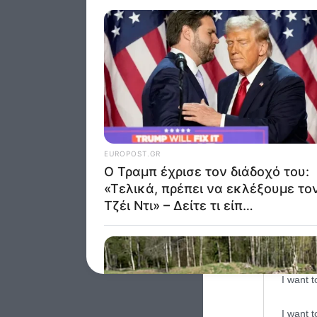
Opted 
Google 
I want t
web or d
I want t
purpose
I want 
I want t
web or d
I want t
or app.
I want t
I want t