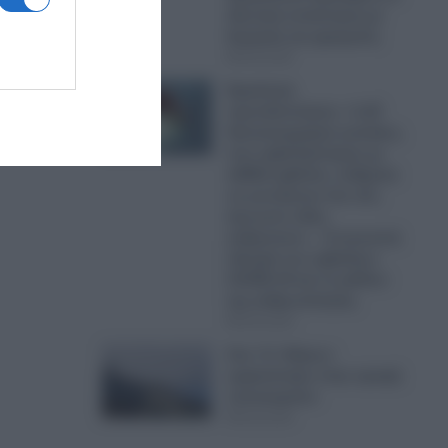
ιδιωτική συνάντηση με
δωρητές και χορηγούς
06.08.2026
Εφιαλτική
προειδοποίηση: «1,25
δισεκατομμύρια γυναίκες,
που εμβολιάστηκαν με
mRNA εμβόλια, ενδέχεται
να γεννήσουν ένα νέο,
άγνωστο είδος
ανθρώπου» – Η σκοτεινή
πλευρά των εμβολίων
COVID-19 και το μέλλον
της ανθρωπότητας
06.08.2026
Σοκ: Ο «Χάρος»
εμφανίστηκε στην οροφή
νοσοκομείου
06.08.2026