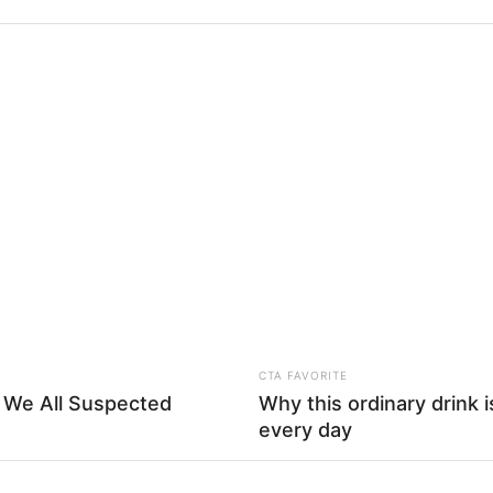
including but not limited to your visit or usage behaviour. You may click 
Δείτε Περισσότερα
 to Google and its third-party tags to use your data for below specifi
ogle consent section.
l Data Processing Opt Outs
o opt-out of the Sharing of my personal data.
In
o opt-out of the Sale of my Personal Data.
In
to opt-out of processing my Personal Data for Targeted
ing.
In
o opt-out of Collection, Use, Retention, Sale, and/or Sharing
ersonal Data that Is Unrelated with the Purposes for which it
lected.
Out