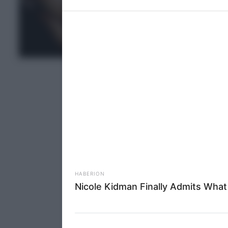
information 
deny consent
in below Go
TOP ΝΕΑ
Persona
I want t
Opted 
I want t
Opted 
I want 
Advertis
Opted 
I want t
of my P
was col
Opted 