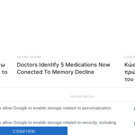
consents
o allow Google to enable storage related to advertising like cookies on
evice identifiers in apps.
o allow my user data to be sent to Google for online advertising
s.
to allow Google to send me personalized advertising.
o allow Google to enable storage related to analytics like cookies on
evice identifiers in apps.
o allow Google to enable storage related to functionality of the website
o allow Google to enable storage related to personalization.
o allow Google to enable storage related to security, including
cation functionality and fraud prevention, and other user protection.
CONFIRM