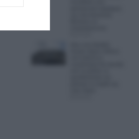
που βλέπει τους
φαινομενικά συμμάχους
της στην Ανατολική
Μεσόγειο να
απομακρύνονται
09.08.2026
Χάος στον Ερυθρό
Σταυρό: Άγρια επίθεση
από ασθενή σε
νοσηλεύτρια-Την άρπαξε
από τα μαλλιά, τη
γρονθοκόπησε και
χτύπησε το κεφάλι της
στην πόρτα
09.08.2026