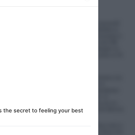
to grant or
ed purposes
Πυρκαγιές: Σε πορτοκαλί
συναγερμό η Ελλάδα τη
Δευτέρα- Στα 9 μποφόρ οι
άνεμοι – Πάνω από 400
πυρκαγιές κατέκαψαν τη
χώρα μέσα σε μόλις σε 10
ημέρες!
09.08.2026
Απίστευτη πρόκληση στη
Μήλο: Έκαναν το
Σαρακήνικο ελικοδρόμιο
και «πάρκαραν» το
ελικόπτερο τους για να…
ρίξουν μια βουτιά! (Βίντεο)
09.08.2026
Greek Mafia: Ποιοι είναι οι
συνεργάτες του Έντικ που