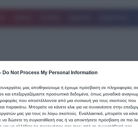
ΔΑ
ΚΟΣΜΟΣ
ΙΣΤΟΡΙΕΣ
ΑΘΛΗΤΙΚΑ
ΕΠΙΧΕΙΡΗΣΕΙΣ
-
Do Not Process My Personal Information
26.06.2023
Ψυρρή: Στη φυλακή ο επιχειρηματίας π
ι συνεργάτες μας αποθηκεύουμε ή έχουμε πρόσβαση σε πληροφορίες σ
es και επεξεργαζόμαστε προσωπικά δεδομένα, όπως μοναδικά αναγνωρι
βίαζε τον 17χρονο και μετέδιδε live σε
ηροφορίες που αποστέλλονται από μια συσκευή για τους σκοπούς που
γκρουπ παιδόφιλων
αι παρακάτω. Μπορείτε να κάνετε κλικ για να συναινέσετε στην επεξερ
εργατών μας για τους εν λόγω σκοπούς. Εναλλακτικά, μπορείτε να κάνετ
Τον δρόμο για τη φυλακή πήρε μετά την απολογία του ο 50χρονο
ε να δώσετε τη συγκατάθεσή σας ή να αποκτήσετε πρόσβαση σε πιο λε
επιχειρηματίας συνελήφθη για κατ’ εξακολούθηση βιασμό ενός 1
 και να αλλάξετε τις προτιμήσεις σας πριν από τη συγκατάθεσή σας.
σήμερα αγοριού στου Ψυρρή, το…
 that this website/app uses one or more Google services and may gath