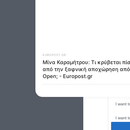
Google 
I want t
web or d
I want t
purpose
I want 
I want t
web or d
I want t
or app.
I want t
I want t
authenti