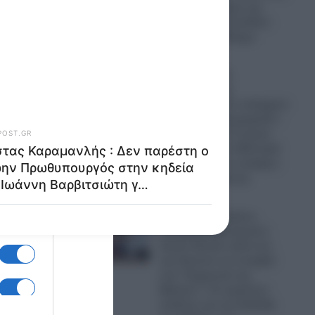
έπεσαν στα χέρια της
ΕΛ.ΑΣ. στο βενζινάδικο
στο Παλαιό Φάληρο
09.08.2026
Μέση Ανατολή:
«Τερματίστε τη
σύγκρουση, δεν υπάρχουν
ατελείωτα πυρομαχικά!»-
Ο Αρχηγός του Γενικού
Επιτελείου των ΗΠΑ ζητά
τερματισμό του πολέμου
με το Ιράν (Βίντεο)
09.08.2026
Τουρκία: Ο Τούρκος
Υπουργός Εξωτερικών
Χακάν Φιντάν καλεί και
την Αίγυπτο να ενταχθεί
στη “Συμφωνία της
Μέκκας”!- Οι τεράστιοι
κίνδυνοι για την Ελλάδα