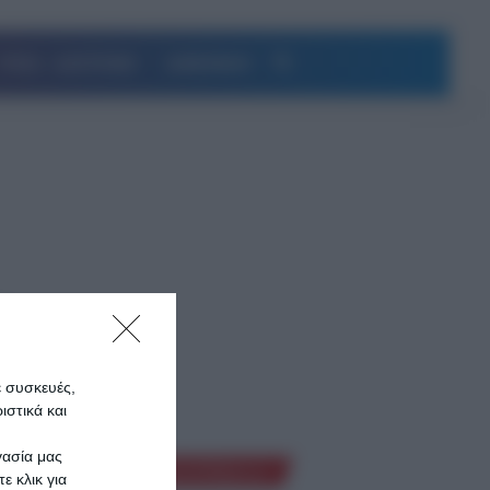
Αναζήτηση
ΥΓΕΙΑ – ΔΙΑΤΡΟΦΗ
ΔΗΜΟΦΙΛΗ
ς
ε συσκευές,
ήματα…
στικά και
γασία μας
Ροή Ειδήσεων
ε κλικ για