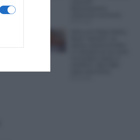
παρουσία
Βορειοκορεατών
ρονης
στρατιωτών στη Ρωσία
07.08.2026
ική
Σάλος στον Πύργο Ηλείας:
Βαριά “καμπάνα” για
ψήσιμο γουρουνοπούλας
σε πανηγύρι για την εορτή
του Σωτήρος παρότι οι
νονται
υπεύθυνοι, είχαν λάβει
μέτρα προστασίας
07.08.2026
ε