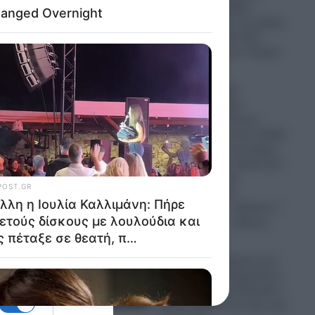
απειλεί με σφοδρά
χτυπήματα όλες τις χώρες
υ
της περιοχής εάν δεν
σταματήσουν τον Τραμπ
ς
07.08.2026
Έξαλλη η Ιουλία
Καλλιμάνη: Πήρε
αρκετούς δίσκους με
λουλούδια και τους πέταξε
σε θεατή, που της έριχνε
λουλούδια στο πρόσωπο
στή
κατά τη διάρκεια
συναυλίας στην
Ηγουμενίτσα – «Εσένα σ’
αρέσει αυτό;» – Βίντεο
υ έπεσε
07.08.2026
ω από…
Σημαντική ενίσχυση των
δυνάμεων του Κρεμλίνου
που αλλάζει τα δεδομένα:
Βίντεο φέρνει στο φως την