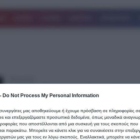
ΔΑ
ΚΟΣΜΟΣ
ΙΣΤΟΡΙΕΣ
ΑΘΛΗΤΙΚΑ
ΕΠΙΧΕΙΡΗΣΕΙΣ
21.08.2025
Σύλληψη 22χρονου για βιασμό 66χρονη
-
Do Not Process My Personal Information
στην Ηλεία
Για τον βιασμό μιας 66χρονης σε χωριό της ορεινής νότιας Ηλείας
ι συνεργάτες μας αποθηκεύουμε ή έχουμε πρόσβαση σε πληροφορίες σ
συνελήφθη και κατηγορείται ένας 22χρονος. Σύμφωνα με τα ευρ
es και επεξεργαζόμαστε προσωπικά δεδομένα, όπως μοναδικά αναγνωρι
ηροφορίες που αποστέλλονται από μια συσκευή για τους σκοπούς που
Δείτε Περισσότερα
αι παρακάτω. Μπορείτε να κάνετε κλικ για να συναινέσετε στην επεξερ
εργατών μας για τους εν λόγω σκοπούς. Εναλλακτικά, μπορείτε να κάνετ