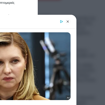
πτομερείς
er and store
Πανικός σε μοναστήρι της
to grant or
αστή
Κύπρου: Μοναχός εκτός
ed purposes
εαυτού επιτέθηκε με
ταρε
μαχαίρι και τραυμάτισε
υμα
δύο άτομα
07.08.2026
Ψυχρολουσία: Γιατί η
πρώτο
Σουηδία κάνει πρόβες για
μαζικές κηδείες
στρατιωτών; – Σε εξέλιξη
εν κρυπτώ προετοιμασίες
για Παγκόσμιο Πόλεμο
μεταξύ ΝΑΤΟ-ΕΕ με Ρωσία-
Κίνα
γημα
07.08.2026
ξο
Στο “Κόκκινο” ο Περσικός
ηξα
Κόλπος: Η Τεχεράνη