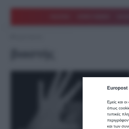
ΠΟΛΙΤΙΚΗ
ΑΡΘΡΑ ΓΝΩΜΗΣ
EΛΛΑ
Αρχική
/
βιαστής
βιαστής
Europost 
Εμείς και ο
όπως cooki
τυπικές πλ
περιγράφοντ
και των συν