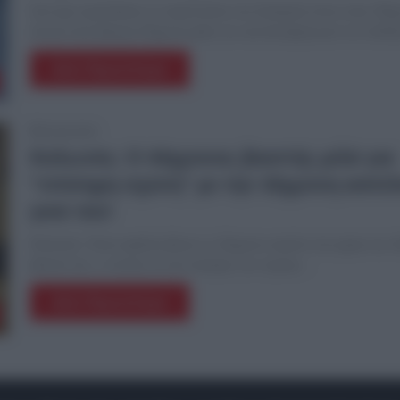
Σοκ έχει προκαλέσει το περιστατικό στη Σαλαμίνα όπου ένας 39χ
έσωσε από βιασμό 20χρονη φίλη του και ξυλοφόρτωσε τον επίδ
Δείτε Περισσότερα
26.08.2024
Κολωνός: Ο 44χρονος βιαστής μιλά για
“επίσημη σχέση” με την 16χρονη κοπέλ
γιού του!
Κολωνός: Έναν εφιάλτη βίωνε το 16χρονο κορίτσι στα χέρια του 
βιαστή της, ο οποίος αν και πατέρας του πρώην…
Δείτε Περισσότερα