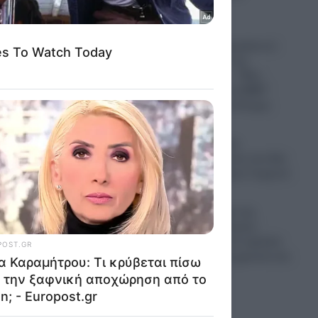
 –
πυραύλους
06.08.2026
Μπαράζ αποχωρήσεων
από το κόμμα της
Καρυστιανού – “Μας
ε την
στοχοποιούν τα ΜΜΕ”
στις
καταγγέλλει το Κίνημα
06.08.2026
Σοκ: Καμένα και
κατεδαφιστέα ένα στα δύο
σπίτια στο Πόρτο Γερμενό
06.08.2026
 νέων
Το βαρύ τίμημα της
αι
υπογεννητικότητας:
«Λουκέτο» σε 11 σχολεία
τη νέα σχολική χρονιά στα
αίες
Δωδεκάνησα
σμούς. Οι
06.08.2026