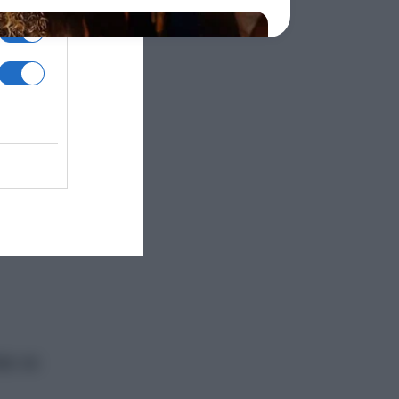
υ
όλους
τόναλντ
αι οι