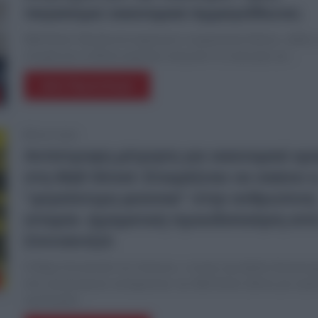
παγκόσμιο οικονομικό Αρμαγεδδώνα;
Wall Street: Νέα βουτιά σημείωσαν οι αμερικανικοί δείκτες, καθώς 
στοιχεία για τις θέσεις εργασίας ενίσχυσαν τις ανησυχίες για…
Δείτε Περισσότερα
20.07.2024
Αντίστροφη μέτρηση για οικονομικό κρ
στη Wall Street: Ετοιμάζεται να σκάσει 
“μεγαλύτερη φούσκα” στην ανθρώπινη
ιστορία- Δραματική προειδοποίηση από
Σπιτνάντζελ
Ο Μαρκ Σπιτνάντζελ της Universa, ο οποίος έχει βγάλει δισεκατο
από προηγούμενες καταρρεύσεις της Wall Street, βλέπει μια τερά
ωρολογιακή…