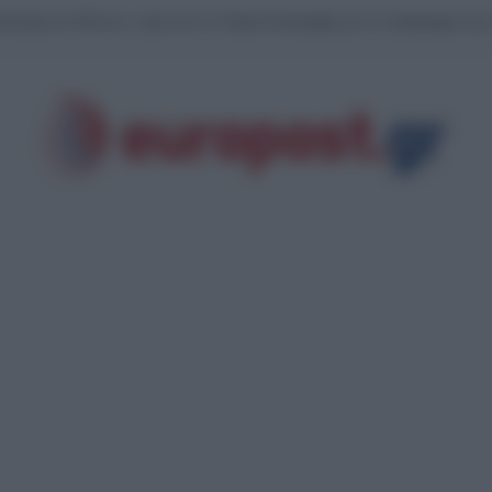
τανομή των 68 εκατ. ευρώ από το Ταμείο Ανάκαμψης για το πρόγραμμα της