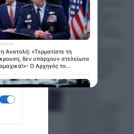
Απίστευτη πρόκληση στη
Μήλο: Έκαναν το
Σαρακήνικο ελικοδρόμιο
και «πάρκαραν» το
ελικόπτερο τους για να…
ρίξουν μια βουτιά! (Βίντεο)
09.08.2026
Greek Mafia: Ποιοι είναι οι
συνεργάτες του Έντικ που
έπεσαν στα χέρια της
ΕΛ.ΑΣ. στο βενζινάδικο
στο Παλαιό Φάληρο
09.08.2026
Μέση Ανατολή:
«Τερματίστε τη
σύγκρουση, δεν υπάρχουν
ατελείωτα πυρομαχικά!»-
Ο Αρχηγός του Γενικού
Επιτελείου των ΗΠΑ ζητά
τερματισμό του πολέμου