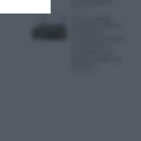
με το Ιράν (Βίντεο)
09.08.2026
Χάος στον Ερυθρό
Σταυρό: Άγρια επίθεση
από ασθενή σε
νοσηλεύτρια-Την άρπαξε
από τα μαλλιά, τη
γρονθοκόπησε και
χτύπησε το κεφάλι της
στην πόρτα
09.08.2026