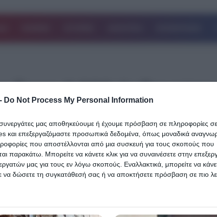
ΔΑ
ΚΟΣΜΟΣ
ΙΣΤΟΡΙΕΣ
ΑΘΛΗΤΙΚΑ
ΕΠΙΧΕΙΡΗΣΕΙΣ
υ ζουν 4.000 άνθρωποι
-
Do Not Process My Personal Information
ι συνεργάτες μας αποθηκεύουμε ή έχουμε πρόσβαση σε πληροφορίες σ
15.08.2023
es και επεξεργαζόμαστε προσωπικά δεδομένα, όπως μοναδικά αναγνωρι
Η υπόγεια πόλη όπου ζουν 4.000 άνθρ
ηροφορίες που αποστέλλονται από μια συσκευή για τους σκοπούς που
από 40 χώρες και γυρίστηκε το Mad Ma
αι παρακάτω. Μπορείτε να κάνετε κλικ για να συναινέσετε στην επεξερ
εργατών μας για τους εν λόγω σκοπούς. Εναλλακτικά, μπορείτε να κάνετ
Ξεχωρίζει ο Έλληνας που “λέει” την ισ
ε να δώσετε τη συγκατάθεσή σας ή να αποκτήσετε πρόσβαση σε πιο λε
της πόλης. Ξενοδοχεία, γκολφ και ναοί
 και να αλλάξετε τις προτιμήσεις σας πριν από τη συγκατάθεσή σας.
από τη γη
 that this website/app uses one or more Google services and may gath
including but not limited to your visit or usage behaviour. You may click 
Στην απομακρυσμένη έρημο της Νότιας Αυστραλίας, 846 χιλιόμετ