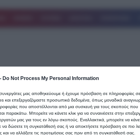
ΔΑ
ΚΟΣΜΟΣ
ΙΣΤΟΡΙΕΣ
ΑΘΛΗΤΙΚΑ
ΕΠΙΧΕΙΡΗΣΕΙΣ
-
Do Not Process My Personal Information
20.04.2024
Ιδανικό για βροχερά σκηνικά: Το ελληνι
ι συνεργάτες μας αποθηκεύουμε ή έχουμε πρόσβαση σε πληροφορίες σ
χωριό χωρίς αυτοκίνητα και με τα παν
es και επεξεργαζόμαστε προσωπικά δεδομένα, όπως μοναδικά αναγνωρι
αρχοντικά (Video)
ηροφορίες που αποστέλλονται από μια συσκευή για τους σκοπούς που
αι παρακάτω. Μπορείτε να κάνετε κλικ για να συναινέσετε στην επεξερ
Οι κάτοικοί του είναι ελάχιστοι, όμως δεν αδιαφορούν για την τουρ
εργατών μας για τους εν λόγω σκοπούς. Εναλλακτικά, μπορείτε να κάνετ
ε να δώσετε τη συγκατάθεσή σας ή να αποκτήσετε πρόσβαση σε πιο λε
ανάπτυξη: εκμεταλλευόμενοι τη γενικότερη ανάδειξη του Ζαγορίου
 και να αλλάξετε τις προτιμήσεις σας πριν από τη συγκατάθεσή σας.
φροντίσει…