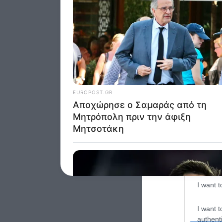
Google 
I want t
web or d
I want t
purpose
I want 
I want t
web or d
I want t
or app.
I want t
I want t
authenti