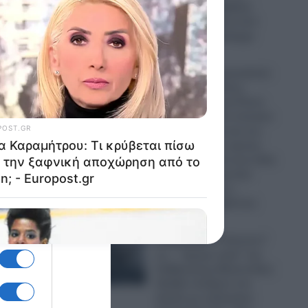
“Μέκκα” και δέχθηκε
σφοδρή επίθεση από
απόστρατο Ναύαρχο
06.08.2026
Εικόνες που προκαλούν
σάλο: Ο απόλυτος
εξευτελισμός για Ρώσo
λιποτάκτη – Τον έντυσαν
με ροζ φόρεμα και τον
στέλνουν στην πρώτη
γραμμή και αντί για όπλο
του έδωσαν ερωτικό
βοήθημα για να…
“πολεμήσει” (βίντεο)
06.08.2026
Ο Ερντογάν “τελειώνει”
τα… “ήρεμα νερά” της
Κυβέρνησης Μητσοτάκη:
Πρόβα πολέμου στο
Αιγαίο με οπλισμένα