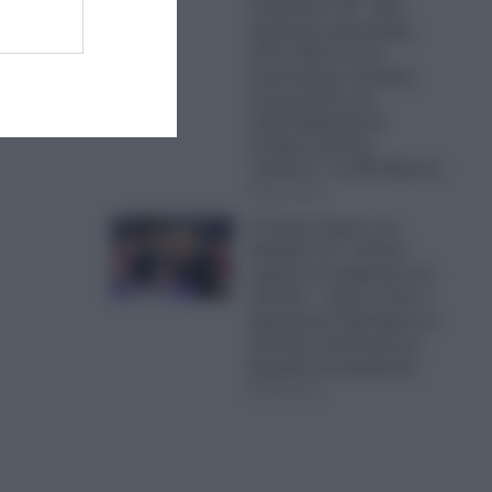
Τουρκικά F-16 – Δύο
μαχητικά αεροσκάφη,
πέντε UAV και ένα
αεροσκάφος ναυτικής
συνεργασίας και
ανθυποβρυχιακού
πολέμου έκαναν
“κόσκινο” το FIR Αθηνών
06.08.2026
Ο Τραμπ έχρισε τον
διάδοχό του: «Τελικά,
πρέπει να εκλέξουμε τον
Τζέι Ντι» – Δείτε τι είπε ο
Αμερικανός Πρόεδρος σε
ιδιωτική συνάντηση με
δωρητές και χορηγούς
06.08.2026