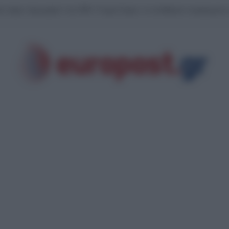
άν έφερε “φαγωμάρα” στις ΗΠΑ: Η οργή Τραμπ, τα αποθέματα πυρομαχικών 