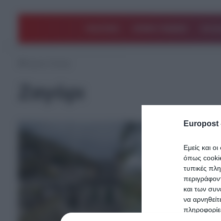
ΠΟΛΙΤΙΚΗ
ΑΡΘΡΑ ΓΝΩΜΗΣ
EΛΛΑ
Αρχική
/
Ζαγόρι
Ζαγόρι
Europost 
Εμείς και ο
όπως cooki
τυπικές πλ
περιγράφοντ
και των συν
να αρνηθείτ
πληροφορίες