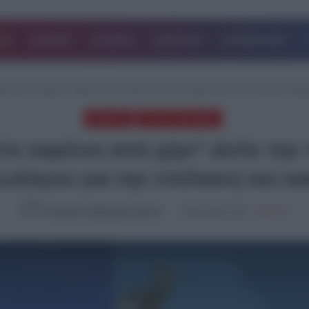
ΔΑ
ΚΟΣΜΟΣ
ΙΣΤΟΡΙΕΣ
ΑΘΛΗΤΙΚΑ
ΕΠΙΧΕΙΡΗΣΕΙΣ
ρνιακός: “Είμαστε καμένοι από χέρι”-Δείτε την πρόγνωση του γνωστού μετε
ΚΑΙΡΟΣ
ΤΕΛΕΥΤΑΙΑ ΝΕΑ
τε καμένοι από χέρι”-Δείτε τ
εωλόγου για την επέλαση του κ
Καλλιόπη Χαραλαμποπούλου
15.07.2024, 11:51
2,815