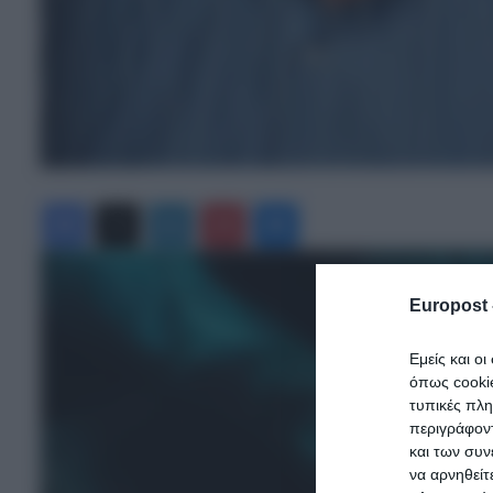
Facebook
X
LinkedIn
Pinterest
Messenger
Europost 
Εμείς και ο
όπως cooki
τυπικές πλ
περιγράφοντ
και των συν
να αρνηθείτ