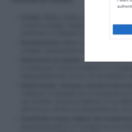
authenti
Αττική:
Αίθριος καιρός, με ανέμους βόρειο
τοπικά 6 μποφόρ. Θερμοκρασία από 27 έως
ανατολικά 2-3 βαθμούς χαμηλότερη.
Θεσσαλονίκη:
Αίθριος καιρός, με μεταβλη
μποφόρ. Θερμοκρασία από 25 έως 39 βαθμ
Μακεδονία και Θράκη:
Αίθριος καιρός, με
το απόγευμα. Άνεμοι μεταβλητοί 2-3 μποφό
Θερμοκρασία από 23 έως 38-40 βαθμούς κα
Νησιά Ιονίου, Ήπειρος, Δυτική Στερεά 
νεφώσεις το μεσημέρι και το απόγευμα και
της Ηπείρου. Άνεμοι μεταβλητοί 2-3 μποφό
από 24 έως 38 και στα ηπειρωτικά έως 40-
Ανατολική Στερεά, Εύβοια και Ανατολικ
βορειοανατολικούς 4-5 μποφόρ και στα αν