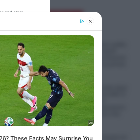
er and store
Ροή Ειδήσεων
to grant or
ed purposes
Παραστρατιωτικες ομάδες
Κολομβιανων καρτέλ
πολεμούν στην Ουκρανία
για να μάθουν τα μυστικά
των drones
06.08.2026
Ο πόλεμος στο Ιράν έφερε
“φαγωμάρα” στις ΗΠΑ: Η
οργή Τραμπ, τα
ε τα
αποθέματα πυρομαχικών
και οι επιπτώσεις στην
Ουκρανία
06.08.2026
“Σφαγή” στην Τουρκία για