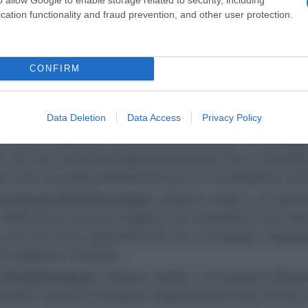
cation functionality and fraud prevention, and other user protection.
υς-βορειοανατολικούς 4-5 μποφόρ και στα ανατολικ
 38-39 βαθμούς Κελσίου, με τη μέγιστη θερμοκρασ
CONFIRM
τούς ανέμους 2-3 μποφόρ και πρόσκαιρα νότιους έω
ούς Κελσίου.
Data Deletion
Data Access
Privacy Policy
 τοπικές νεφώσεις στη δυτική Μακεδονία το μεσημέρ
ρ και στα ανατολικά βορειοανατολικοί έως 4 μποφόρ
ι στην κεντρική Μακεδονία έως 41-42 βαθμούς Κελ
και Δυτική Πελοπόννησος:
Αίθριος καιρός, με πρόσ
 πιθανότητα τοπικών όμβρων και καταιγίδων στα ορε
ρ και στο Ιόνιο βορειοδυτικοί έως 4 μποφόρ. Θερμο
42 βαθμούς Κελσίου.
ή Πελοπόννησος:
Αίθριος καιρός, με ανέμους βόρει
ατολικά τοπικά 6 μποφόρ. Θερμοκρασία από 25 έως