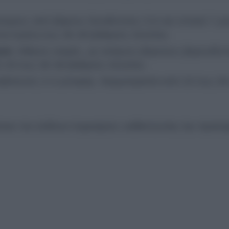
νέμους από βόρειες διευθύνσεις 5-6 και τοπικά 7 μ
τια Κρήτη έως 36-38 βαθμούς Κελσίου.
σα:
Αίθριος καιρός, με ανέμους βόρειους-βορειοδυτ
ό 25 έως 36-38 βαθμούς Κελσίου.
ταβλητούς 3-4 μποφόρ. Θερμοκρασία από 23 έως 39
άνουν τον κίνδυνο πυρκαγιών, καθιστώντας την προσο