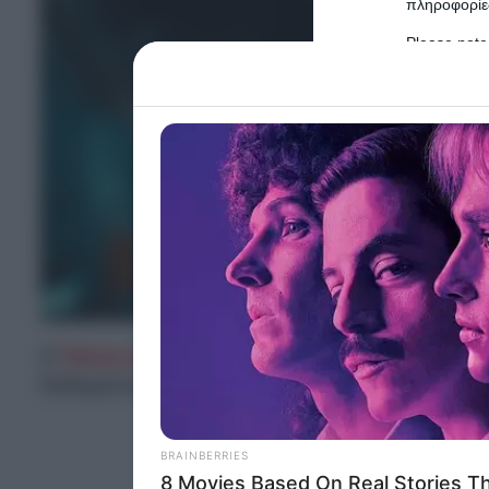
πληροφορίες
Please note
information 
deny consent
in below Go
Persona
I want t
Opted 
I want t
Opted 
Ο
Τάσος Αρνιακός,
μέσα από την παρουσία του
I want 
δεδομένα για τον
καιρό
τις επόμενες ώρες.
Advertis
Opted 
I want t
of my P
was col