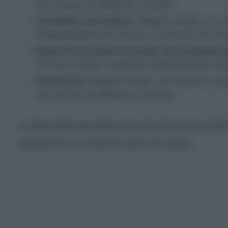
και τοπικά 41 βαθμούς Κελσίου.
Κυκλάδες και Κρήτη:
Αίθριος καιρός, με α
Θερμοκρασία από 25 έως 33-36 και στη νό
Νησιά Ανατολικού Αιγαίου και Δωδεκάνη
5-6 και τοπικά 7 μποφόρ. Θερμοκρασία απ
Θεσσαλία:
Αίθριος καιρός, με ανέμους με
και τοπικά 42 βαθμούς Κελσίου.
Η υψηλή θερμοκρασία και οι ισχυροί άνεμοι αυξ
απαραίτητη τις επόμενες ώρες και ημέρες.