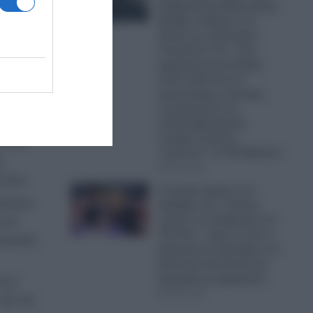
Κυβέρνησης Μητσοτάκη:
Πρόβα πολέμου στο
Αιγαίο με οπλισμένα
ά
Τουρκικά F-16 – Δύο
ία στα
μαχητικά αεροσκάφη,
πέντε UAV και ένα
αεροσκάφος ναυτικής
ς 4
συνεργασίας και
ανθυποβρυχιακού
πολέμου έκαναν
ι και
“κόσκινο” το FIR Αθηνών
.
06.08.2026
σίου.
Ο Τραμπ έχρισε τον
καιρες
διάδοχό του: «Τελικά,
πρέπει να εκλέξουμε τον
ινά
Τζέι Ντι» – Δείτε τι είπε ο
κρασία
Αμερικανός Πρόεδρος σε
ιδιωτική συνάντηση με
δωρητές και χορηγούς
ους-
06.08.2026
 38-40