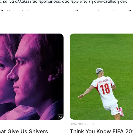
 και να αλλάξετε τις προτιμήσεις σας πριν από τη συγκατάθεσή σας.
 that this website/app uses one or more Google services and may gath
including but not limited to your visit or usage behaviour. You may click 
 to Google and its third-party tags to use your data for below specifi
ogle consent section.
l Data Processing Opt Outs
o opt-out of the Sharing of my personal data.
In
o opt-out of the Sale of my Personal Data.
In
 στο κεντρικό δελτίο ειδήσεων του ΑΝΤ1, ανέλυσ
to opt-out of processing my Personal Data for Targeted
ing.
In
o opt-out of Collection, Use, Retention, Sale, and/or Sharing
ersonal Data that Is Unrelated with the Purposes for which it
lected.