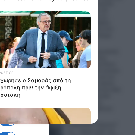
την Παναγία Σουμελά:
ια την
Επιχειρηματίας την
παρομοίασε με τη…
“Μέκκα” και δέχθηκε
σφοδρή επίθεση από
απόστρατο Ναύαρχο
έρουν
06.08.2026
ια
Εικόνες που προκαλούν
σάλο: Ο απόλυτος
εξευτελισμός για Ρώσo
λιποτάκτη – Τον έντυσαν
με ροζ φόρεμα και τον
στέλνουν στην πρώτη
γραμμή και αντί για όπλο
ρες στα
του έδωσαν ερωτικό
βοήθημα για να…
 σε
“πολεμήσει” (βίντεο)
06.08.2026
Ο Ερντογάν “τελειώνει”
τα… “ήρεμα νερά” της