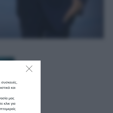
ε συσκευές,
στικά και
γασία μας
ε κλικ για
πτομερείς