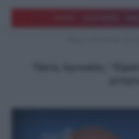
ΠΟΛΙΤΙΚΗ
ΑΡΘΡΑ ΓΝΩΜΗΣ
EΛΛΑ
Αρχική
/
ΤΕΛΕΥΤΑΙΑ ΝΕΑ
/
Τάσος Α
Τάσος Αρνιακός: “Είμασ
μετερ