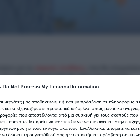
ήσει για τις
καιρικές συνθήκες
, που θα επικρατή
 ότι η θερμοκρασία πάλι θα πάρει την ανιούσα.
-
Do Not Process My Personal Information
δας η θερμοκρασία θα φθάσει…»
ι συνεργάτες μας αποθηκεύουμε ή έχουμε πρόσβαση σε πληροφορίες σ
es και επεξεργαζόμαστε προσωπικά δεδομένα, όπως μοναδικά αναγνωρι
αγιώτης Γιαννόπουλος: «Μπορεί τα ημερολόγια να δε
ηροφορίες που αποστέλλονται από μια συσκευή για τους σκοπούς που
αι παρακάτω. Μπορείτε να κάνετε κλικ για να συναινέσετε στην επεξερ
εργατών μας για τους εν λόγω σκοπούς. Εναλλακτικά, μπορείτε να κάνετ
ε να δώσετε τη συγκατάθεσή σας ή να αποκτήσετε πρόσβαση σε πιο λε