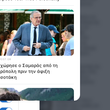
το Ουκρανικό μέτωπο
07.08.2026
Η Ρωσία ισοπεδώνει τις
ενεργειακές υποδομές της
Ουκρανίας πριν τον
χειμώνα: Σφοδρά
χτυπήματα σε επτά
εγκαταστάσεις της
Naftogaz και σε κρίσιμα
τα και
πρατήρια καυσίμων
07.08.2026
.
Πανικός σε μοναστήρι της
Κύπρου: Μοναχός εκτός
εαυτού επιτέθηκε με
μαχαίρι και τραυμάτισε
δύο άτομα
07.08.2026
Ψυχρολουσία: Γιατί η
Σουηδία κάνει πρόβες για