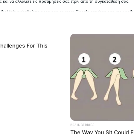
 και να αλλάξετε τις προτιμήσεις σας πριν από τη συγκατάθεσή σας.
 that this website/app uses one or more Google services and may gath
including but not limited to your visit or usage behaviour. You may click 
 to Google and its third-party tags to use your data for below specifi
ogle consent section.
l Data Processing Opt Outs
o opt-out of the Sharing of my personal data.
In
o opt-out of the Sale of my Personal Data.
In
ό εφιάλτη όταν
καθαρίζουμε
τον φούρνο μας. Τα χ
, δεν κάνουν καλό στο φούρνο μας.
to opt-out of processing my Personal Data for Targeted
ing.
In
ίμονη και δύσκολη να απομακρυνθεί.
o opt-out of Collection, Use, Retention, Sale, and/or Sharing
ersonal Data that Is Unrelated with the Purposes for which it
lected.