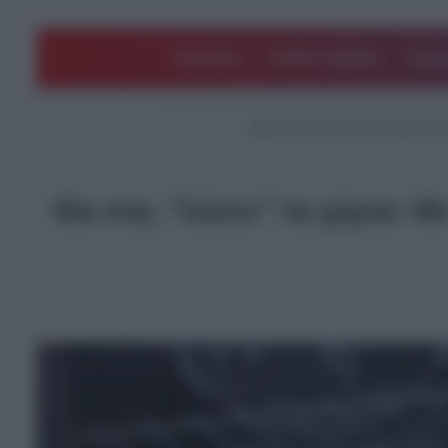
ΠΟΛΙΤΙΚΗ
ΑΡΘΡΑ ΓΝΩΜΗΣ
EΛΛΑ
Αρχική
/
ΤΕΛΕΥΤΑΙΑ ΝΕΑ
/
Θα
Θα σας “λύσει” τα χέρια: Μ