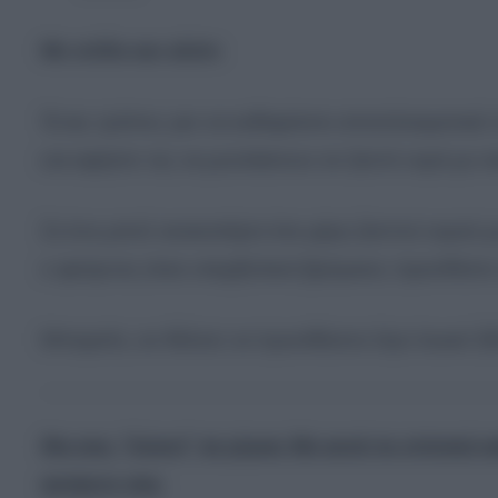
Με σόδα και αλάτι
Ένας τρόπος για να καθαρίσετε αποτελεσματικά το
και αφήστε τες να μουλιάσουν σε ζεστό νερό με 
Σε ένα μπολ ανακατέψτε ίσα μέρη ζεστού νερού με
ο φούρνος είναι υπερβολικά βρόμικος προσθέστε 
Μπορείτε, αν θέλετε να προσθέσετε λίγο λευκό ξ
Θα σας “λύσει” τα χέρια: Με αυτό το σπιτικό
φούρνο σας