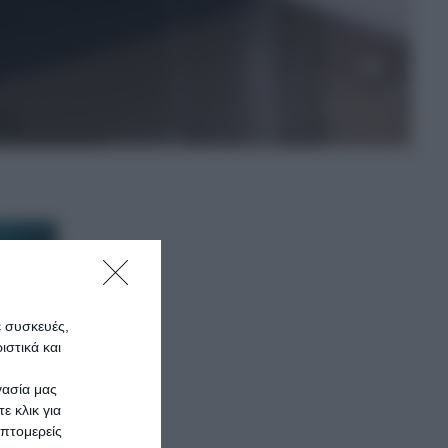
ε συσκευές,
στικά και
γασία μας
ε κλικ για
πτομερείς