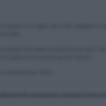
ν φούρνο και τις σχάρες είναι ο εξής: Αφαιρέστε τις σ
σαπουνάδα.
 μαγειρική σόδα, μέχρι να σχηματιστεί μια πηχτή πάσ
στο μείγμα και ίση ποσότητα χοντρού αλατιού.
ίδι ή απορρυπαντικό πιάτων.
 καθαριστικό θα απομακρύνετε τα ξεραμένα λίπη απ