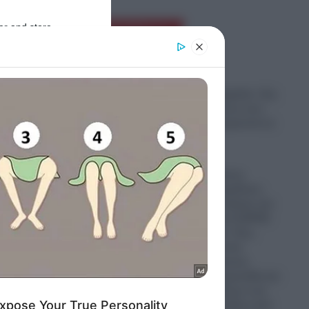
er and store
Ροή Ειδήσεων
to grant or
ed purposes
Σοκ στη Νέα Αγχίαλο: Στη
φυλακή 66χρονος που
αυνανιζόταν μπροστά σε
ανήλικη
07.08.2026
Απίστευτο: Ρώσος
πεζοναύτης παρέλυσε,
σύρθηκε στον δρόμο και
έκανε ακόμα και ΚΑΡΠΑ
ημικά
στον εαυτό του- Πως
επέζησε μετά από
χτύπημα κεραυνού,
επίθεση από αρκούδα και
πτώση από άλογο ενώ
βρισκόταν σε άδεια από