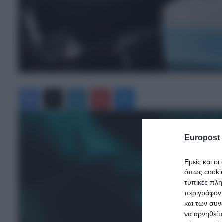
Facebook
X
LinkedIn
Pinterest
Messenger
Europost 
Εμείς και ο
όπως cooki
τυπικές πλ
περιγράφοντ
και των συν
να αρνηθείτ