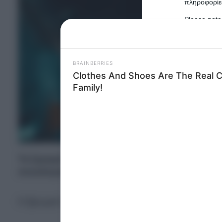
πληροφορίες
Please note
information 
deny consent
in below Go
Persona
I want t
Opted 
I want t
Opted 
Τα ξεραμένα
λίπη
αποτελούν έναν πραγματικ
σκευάσματα πέρα από μια δαπανηρή επιλογή
I want 
Advertis
Opted 
Η βρωμιά που μαζεύει ο φούρνος είναι αρκετά επ
I want t
of my P
was col