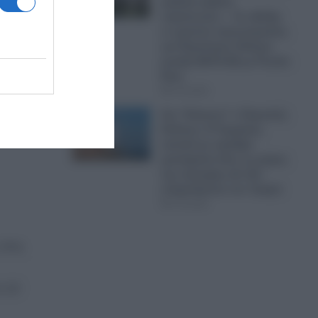
μαζικές κηδείες
στρατιωτών; – Σε εξέλιξη
ό το
εν κρυπτώ προετοιμασίες
για Παγκόσμιο Πόλεμο
μεταξύ ΝΑΤΟ-ΕΕ με Ρωσία-
Κίνα
ό
07.08.2026
Στο “Κόκκινο” ο Περσικός
Κόλπος: Η Τεχεράνη
απειλεί με σφοδρά
χτυπήματα όλες τις χώρες
της περιοχής εάν δεν
σταματήσουν τον Τραμπ
07.08.2026
στις
α 10