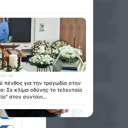
α.Η
Κόντρα δίχως τέλος για τα
«Σπιτάκια Ανακύκλωσης»
λά.
– “Χείμαρρος” ο Κώστας
Τσουκαλάς κατά Άδωνι
προ κι
Γεωργιάδη: Αμφισβητεί τις
σε.
παρατυπίες που βρήκε το
Υπουργείο Οικονομικών;
07.08.2026
7 Αυγούστου – Γιορτή
σήμερα: Η Εκκλησία μας
τιμά τη μνήμη του Αγίου
Δομετίου του Πέρση και
των δύο μαθητών αυτού
07.08.2026
Βαρύ πένθος για την
τραγωδία στην ψάθα: Σε
κλίμα οδύνης το τελευταίο
“αντίο” στον συντονιστή,
Αριστοτέλη Δαμίγο, που
χάθηκε πάνω στο καθήκον