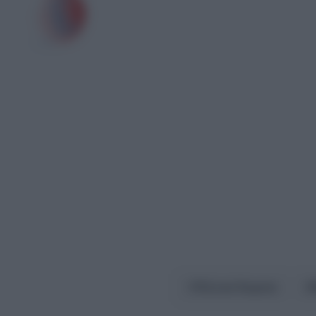
Έλενα Άκριτα