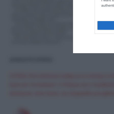
authenti
ΔΙΑΒΑΣΤΕ ΕΠΙΣΗΣ:
ΣΥΡΙΖΑ: Ένα απίστευτο reality με τα στελέχη ν
Άρτα για “να σκάσουν” ο Τσίπρας και η Γεροβασ
Διασύρουν, άνευ λογου, τον Ζαχαριάδη για εμβάσμ