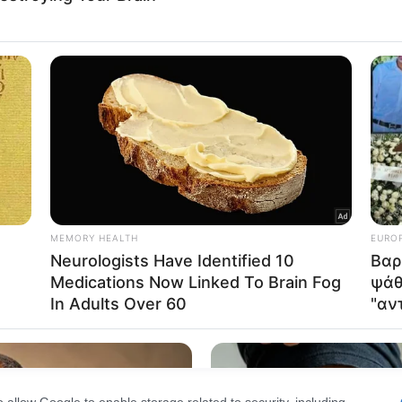
Τέτοιες σκέψεις έκανε ο νεαρός Λουκής εκείνη τη μέρ
Out
του πρόχειρη δουλειά. Στου Λαμπράκη αν θυμάμαι κα
consents
πάντα το νεαρό Λουκη, το πάμφτωχο παιδί από την Κύ
o allow Google to enable storage related to advertising like cookies on
 σώβρακο .. Το νεαρό Λουκη που έφτασε εκεί που έφτα
evice identifiers in apps.
ν είναι χορτάτοι. Εντελώς κατά σύμπτωση, απ αυτούς
o allow my user data to be sent to Google for online advertising
s.
to allow Google to send me personalized advertising.
o allow Google to enable storage related to analytics like cookies on
evice identifiers in apps.
o allow Google to enable storage related to functionality of the website
o allow Google to enable storage related to personalization.
o allow Google to enable storage related to security, including