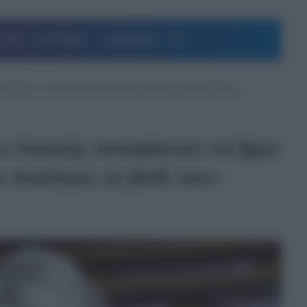
Αναζήτηση
ΥΓΕΙΑ – ΔΙΑΤΡΟΦΗ
ΔΗΜΟΦΙΛΗ
ην Αθήνα, ο παππούς σου στην Κύπρο πούλησε το βόδι του»
ο Λουκής αποφάσισε να βρει
 πούλησε το βόδι του»