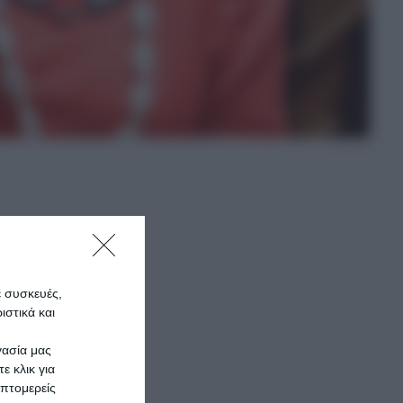
νει,
ματος
ε συσκευές,
στικά και
εται
γασία μας
φάσισε
ε κλικ για
πτομερείς