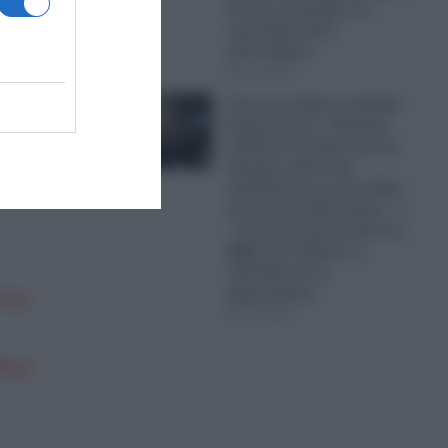
από τη συντριβή των
πυροσβεστικών
ελικοπτέρων
07.08.2026
Στην αντεπίθεση η Μαρία
Καρυστιανού: «Έφυγαν
1.000 από τη Ν.Δ. για τον
Σαμαρά, αλλά όλοι
ασχολούνται με ένα μέλος
μας από το Μεσολόγγι…»
– Η ανακοίνωση κατά των
ΜΜΕ που εξέδωσε η
«Ελπίδα για τη
Δημοκρατία»
στην
07.08.2026
κης!