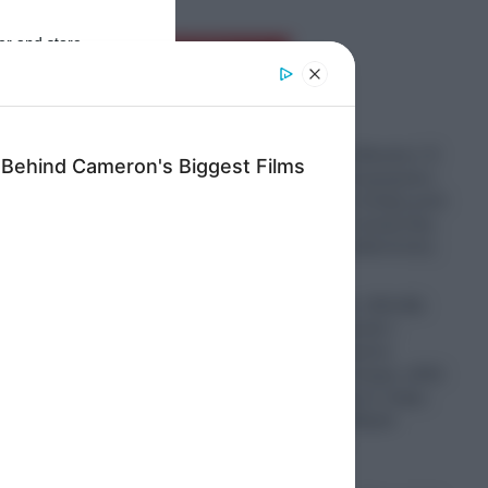
er and store
Ροή Ειδήσεων
to grant or
ed purposes
“Σεισμός” στη Μοσάντ: Ο
Νετανιάχου απομακρύνει
υψηλόβαθμα στελέχη μετά
ης
την αποτυχία ανατροπής
του Ιρανικού καθεστώτος
07.08.2026
“Θύελλα” στην «Ελπίδα
για τη Δημοκρατία»:
ρο
Σταγόνα – σταγόνα
“αδειάζει” το κίνημα, αλλά
.
η ηγεσία ορθώνει τείχος
στήριξης στη Μαρία
 δένδρο
Καρυστιανού
07.08.2026