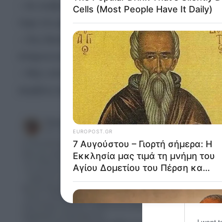
– Αν ανέβω στην κορυφή και πέσω με το κεφάλι… 
Opted 
τύχη του χαμογέλασε όμως και βρήκε την πρώτη 
Google 
– Στις δύσκολες μέρες τής ζωής μου θυμόμουνα 
I want t
έπαιρνα κουράγιο. Το παιδί με το τρύπιο πιθανον
web or d
– Μην υποτιμάτε λοιπόν κ. Ακρίτα αυτούς που δε
I want t
ακριβώς κατάγεστε…”.
purpose
I want 
I want t
web or d
I want t
or app.
I want t
I want t