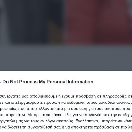
 τον «γιο της πλύστρας με το τρύπιο σώβρακο» δί
-
Do Not Process My Personal Information
βουλευτής του ΣΥΡΙΖΑ και νυν στέλεχος του κόμ
ι συνεργάτες μας αποθηκεύουμε ή έχουμε πρόσβαση σε πληροφορίες σ
es και επεξεργαζόμαστε προσωπικά δεδομένα, όπως μοναδικά αναγνωρι
ηροφορίες που αποστέλλονται από μια συσκευή για τους σκοπούς που
ποιητή-πεζογράφου Άρη Σταματάκη, ο οποίος αναφέρ
αι παρακάτω. Μπορείτε να κάνετε κλικ για να συναινέσετε στην επεξερ
ς, μεταξύ άλλων: «Όταν ο πατέρας σου ο Λουκης απο
εργατών μας για τους εν λόγω σκοπούς. Εναλλακτικά, μπορείτε να κάνετ
ε να δώσετε τη συγκατάθεσή σας ή να αποκτήσετε πρόσβαση σε πιο λε
υ στην Κύπρο πούλησε το βόδι του…».