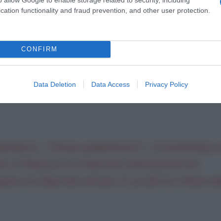
cation functionality and fraud prevention, and other user protection.
CONFIRM
Data Deletion
Data Access
Privacy Policy
α διεκδικούν…”Όσκαρ γραφικότητας”! – Ο Κασσελάκης 
ίλη- Η Τζάκρη με τον Ραγκούση αλληλομηνύονται-
ατα στις δημοτικές εκλογές- Ε, ρε γλέντια ο Μητσοτά