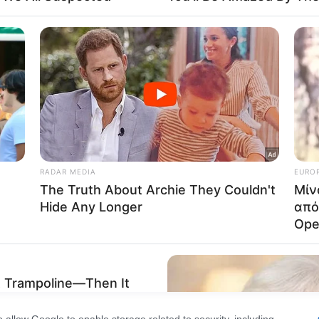
έκρινε ένοχο για ανθρωποκτονία από αμέλεια και σωμα
Out
ή), με την αναγνώριση του ελαφρυντικού του πρότερο
consents
o allow Google to enable storage related to advertising like cookies on
evice identifiers in apps.
ηκε στην Εθνική Οδό Θεσσαλονίκης – Μουδανιών, στο
o allow my user data to be sent to Google for online advertising
ο αποδίδεται ότι παραβίασε σήμα στάσης πριν εισέλθε
s.
άνω στο σχολικό λεωφορείο το όχημα που οδηγούσε ο
to allow Google to send me personalized advertising.
μου.
o allow Google to enable storage related to analytics like cookies on
evice identifiers in apps.
 τον θανόντα να κινείται στην ΛΕΑ. Μόλις βγήκα στη 
o allow Google to enable storage related to functionality of the website
 να έρχεται και να μας χτυπάει. Δεν το περίμενα αυτό
κίνητο να έρχεται πάνω μας έκανα όσο πιο δεξιά μπο
o allow Google to enable storage related to personalization.
 του σχολικού και πρόσθεσε: «Πιστεύω ότι κάτι έπαθε
o allow Google to enable storage related to security, including