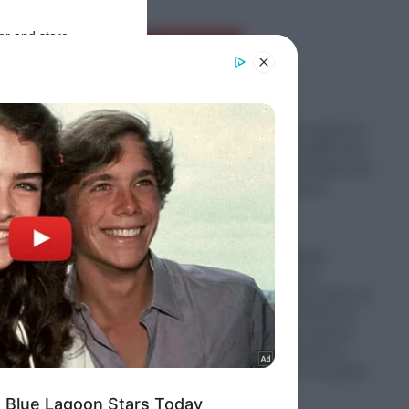
er and store
Ροή Ειδήσεων
to grant or
ed purposes
Φωτιά μέσα στη νύχτα σε
υποσταθμό της ΔΕΗ στην
Άρτα: Ισχυρές εκρήξεις και
διακοπές ρεύματος
(βίντεο)
06.08.2026
Αυτή είναι σοβαρή
αντιμετώπιση του
Μεταναστευτικού: Δείτε σε
ν, με
βίντεο, πως οι Πολωνοί
ε
συλλαμβάνουν αμέσως
τον
Σομαλούς μετανάστες,
που εισέβαλαν στη χώρα
τους