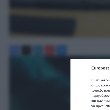
Facebook
X
LinkedIn
Pinterest
Messenger
Europost 
Εμείς και ο
όπως cooki
τυπικές πλ
περιγράφοντ
και των συν
να αρνηθείτ