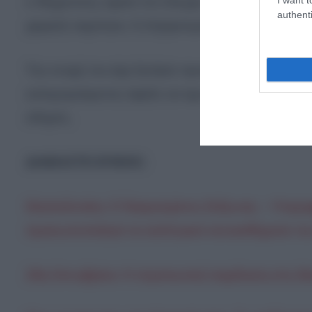
ο 65χρονος), έχασε τον έλεγχο και έπεσε στο λεωφο
authenti
χαμηλή ταχύτητα, 5-10χλμ/ώρα».
Την ενοχή του είχε ζητήσει προηγουμένως και η ε
κατηγορούμενος όφειλε να έχει αυξημένη προσοχή,
οδηγός.
ΔΙΑΒΑΣΤΕ ΕΠΙΣΗΣ:
Θεσσαλονίκη: Ο δακρυσμένος Εύζωνας – Υπερηφ
προσωποποίησε τα συλλογικά συναισθήματα του
28η Οκτωβρίου: Η στρατιωτική παρέλαση στη Θεσ