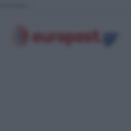
 Λένα Σαμαρά – Ο Αντώνης , η Γεωργία , ο Κωνσταντίνος , η Τετη και οι άλ