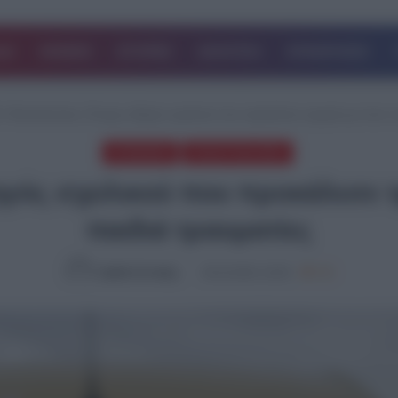
ΔΑ
ΚΟΣΜΟΣ
ΙΣΤΟΡΙΕΣ
ΑΘΛΗΤΙΚΑ
ΕΠΙΧΕΙΡΗΣΕΙΣ
Α
/
Θεσσαλονίκη: Ένοχος οδηγός σχολικού που προκάλεσε τροχαίο με έναν νε
ΚΟΙΝΩΝΙΑ
ΤΕΛΕΥΤΑΙΑ ΝΕΑ
ός σχολικού που προκάλεσε τρ
παιδιά τραυματίες
Ομάδα Σύνταξης
29.10.2024, 16:03
739