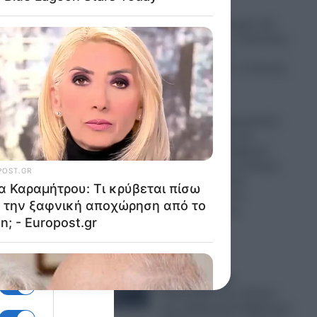
05.08.2026
τική
Ένας χρόνος χωρίς την
υ
Λένα Σαμαρά – Ο Αντώνης
, η Γεωργία , ο
Κωνσταντίνος , η Τετη και
οι άλλοι
05.08.2026
 ρεύμα
Εικόνες που προκαλούν
ι στον
δέος: Η στιγμή που
πύραυλος της SpaceX
προσκρούει στη Σελήνη
και δημιουργείται
κρατήρας από τη
σφοδρότητα της
δεξιά
σύγκρουσης
05.08.2026
, η
Ο Ερντογάν
ρούσα»
προετοιμάζεται
 (σ.σ.
πυρετωδώς για πόλεμο
και η Ελληνική Κυβέρνηση