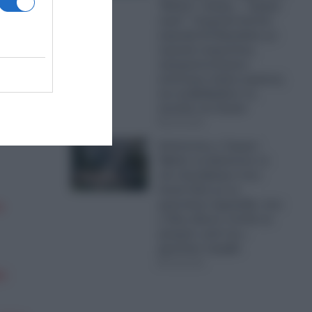
 πολύ
“βλέπει” ακόμη… “ήρεμα
νερά”: Τουρκικά drones
καμικάζι K2 Bayraktar, με
τεχνητή νοημοσύνη,
πραγματοποίησαν
 ο
αυτόνομη πτήση σμήνους
και αναβαθμίζουν τις
απειλές στο Αιγαίο
05.08.2026
Απίστευτος ο Τραμπ:
Έβαλε να ξηλώσουν το
νέο ελικοδρόμιο στον
Λευκό Οίκο με τη
γρανιτένια σφραγίδα, που
ο
ο ίδιος έδωσε εντολή να
φτιαχτεί, γιατί του…
φαινόταν στραβό
05.08.2026
ι