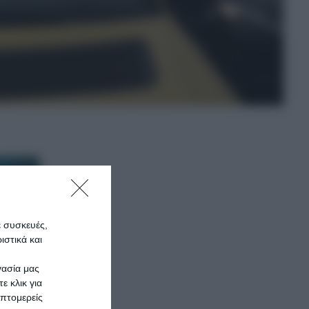
ε συσκευές,
στικά και
γασία μας
ε κλικ για
πτομερείς