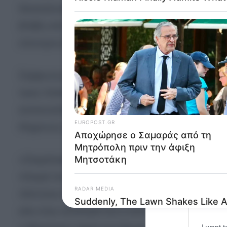
Θεσσαλονίκη: Το Τριμελές Πλημμελειοδικείο τον 
Opted 
βλάβη από αμέλεια (από υπόχρεο και κατά συρρο
Google 
σύννομου βίου.
I want t
web or d
Σύμφωνα με τη δικογραφία, το τροχαίο σημειώθ
I want t
προς Χαλκιδική, ενώ στον 51 ετών κατηγορούμεν
purpose
αυτοκινητόδρομο, με συνέπεια να «καρφωθεί» π
I want 
65χρονος και κινούταν στη δεξιά πλευρά του δρό
I want t
web or d
«Σταμάτησα στο STOP για να ελέγξω και δεν είδα
I want t
πλευρά του δρόμου τον είδα από τον καθρέφτη μου
or app.
ΛΕΑ ήταν άδεια. Από τη στιγμή που είδα το αυτο
I want t
είπε στην απολογία του ο κατηγορούμενος οδηγός
I want t