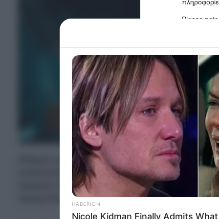
πληροφορίες
Please note
information 
deny consent
in below Go
Persona
I want t
Opted 
I want t
Opted 
Οδηγός σχολικού λεωφορείου στη Θεσσαλονίκ
I want 
αναστολή, για το τροχαίο δυστύχημα που σημ
Advertis
τραγικές συνέπειες, καθώς οδήγησε στον θάν
Opted 
τραυματισμό οκτώ από τα 11 μικρά παιδιά πο
I want t
of my P
was col