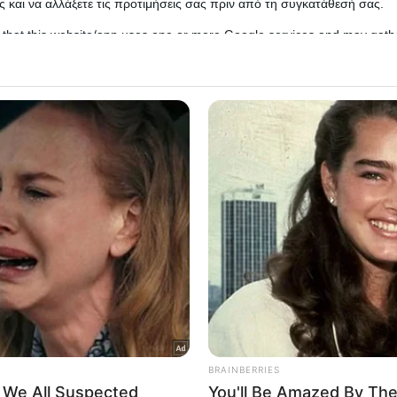
 και να αλλάξετε τις προτιμήσεις σας πριν από τη συγκατάθεσή σας.
 that this website/app uses one or more Google services and may gath
including but not limited to your visit or usage behaviour. You may click 
 to Google and its third-party tags to use your data for below specifi
ogle consent section.
l Data Processing Opt Outs
o opt-out of the Sharing of my personal data.
In
o opt-out of the Sale of my Personal Data.
In
η καταδικάστηκε σε συνολική φυλάκιση 34 μηνώ
to opt-out of processing my Personal Data for Targeted
ειώθηκε τον Νοέμβριο του 2021. Το δυστύχημα είχ
ing.
ατο ενός 65χρονου οδηγού άλλου οχήματος και σ
In
υ μετέφερε το λεωφορείο.
o opt-out of Collection, Use, Retention, Sale, and/or Sharing
ersonal Data that Is Unrelated with the Purposes for which it
lected.