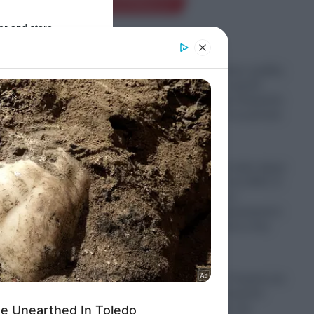
Ροή Ειδήσεων
er and store
to grant or
ed purposes
Παραστρατιωτικες ομάδες
Κολομβιανων καρτέλ
πολεμούν στην Ουκρανία
για να μάθουν τα μυστικά
των drones
06.08.2026
Ο πόλεμος στο Ιράν έφερε
“φαγωμάρα” στις ΗΠΑ: Η
οργή Τραμπ, τα
ρε
αποθέματα πυρομαχικών
α
και οι επιπτώσεις στην
Ουκρανία
06.08.2026
λήλου,
“Σφαγή” στην Τουρκία για
την Παναγία Σουμελά:
Επιχειρηματίας την