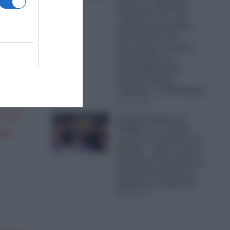
Αιγαίο με οπλισμένα
 να
Τουρκικά F-16 – Δύο
μαχητικά αεροσκάφη,
πα για
πέντε UAV και ένα
αεροσκάφος ναυτικής
συνεργασίας και
ανθυποβρυχιακού
πολέμου έκαναν
“κόσκινο” το FIR Αθηνών
06.08.2026
η στο
Ο Τραμπ έχρισε τον
διάδοχό του: «Τελικά,
ικό
πρέπει να εκλέξουμε τον
Τζέι Ντι» – Δείτε τι είπε ο
Αμερικανός Πρόεδρος σε
ιδιωτική συνάντηση με
δωρητές και χορηγούς
06.08.2026