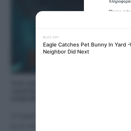
πληροφορίες
Please note
information 
deny consent
in below Go
Persona
I want t
Opted 
Ένας πανεπιστημιακός γιατρός καταδικάστηκ
I want t
«φακελάκι» 5.000 ευρώ από ασθενή ενόψει κ
Opted 
υποβληθεί σε δημόσιο νοσοκομείο στη Θεσσ
I want 
Advertis
Opted 
Το Τριμελές Πλημμελειοδικείο στη Θεσσαλονίκη έ
I want t
με την αναγνώριση του ελαφρυντικού του πρότερ
of my P
was col