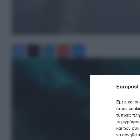
Facebook
X
LinkedIn
Pinterest
Messenger
Europost 
Εμείς και ο
όπως cooki
τυπικές πλ
περιγράφοντ
και των συν
να αρνηθείτ