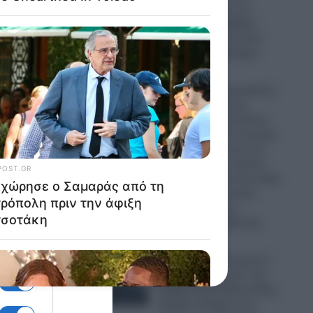
παρομοίασε με τη…
“Μέκκα” και δέχθηκε
ρικών
σφοδρή επίθεση από
απόστρατο Ναύαρχο
τα,
06.08.2026
α που
Εικόνες που προκαλούν
σάλο: Ο απόλυτος
εξευτελισμός για Ρώσo
λιποτάκτη – Τον έντυσαν
ξει
με ροζ φόρεμα και τον
στέλνουν στην πρώτη
ντίον
γραμμή και αντί για όπλο
του έδωσαν ερωτικό
βοήθημα για να…
“πολεμήσει” (βίντεο)
06.08.2026
α
Ο Ερντογάν “τελειώνει”
τα… “ήρεμα νερά” της
Κυβέρνησης Μητσοτάκη:
Πρόβα πολέμου στο
κε την