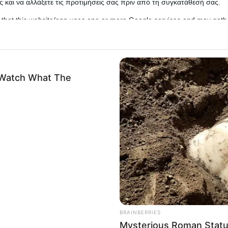
 και να αλλάξετε τις προτιμήσεις σας πριν από τη συγκατάθεσή σας.
 that this website/app uses one or more Google services and may gath
including but not limited to your visit or usage behaviour. You may click 
 to Google and its third-party tags to use your data for below specifi
ogle consent section.
l Data Processing Opt Outs
o opt-out of the Sharing of my personal data.
In
ε σε φυλάκιση 18 μηνών, επειδή απαίτησε και πή
o opt-out of the Sale of my Personal Data.
αρδιολογικής επέμβασης στην οποία επρόκειτο ν
In
αλονίκη.
to opt-out of processing my Personal Data for Targeted
ing.
In
κρινε πως ο γιατρός είναι ένοχος για δωροληψία υπαλ
o opt-out of Collection, Use, Retention, Sale, and/or Sharing
ου σύννομου βίου, ενώ η ποινή ανεστάλη.
ersonal Data that Is Unrelated with the Purposes for which it
lected.