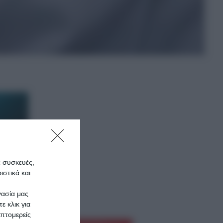
ε συσκευές,
στικά και
γασία μας
ε κλικ για
πτομερείς