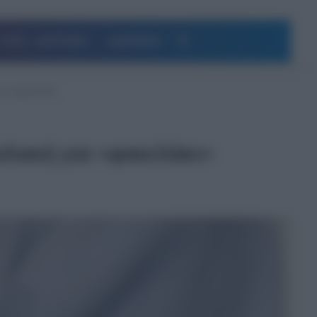
Αναζήτηση
ΥΓΕΙΑ – ΔΙΑΤΡΟΦΗ
ΔΗΜΟΦΙΛΗ
ια «φακελάκι»
υλακή για «φακελάκι»