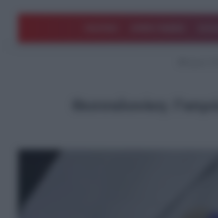
ΠΟΛΙΤΙΚΗ
ΑΡΘΡΑ ΓΝΩΜΗΣ
EΛΛΑ
Αρχική
/
ΤΕ
Θεσσαλονίκη: Γιατρό