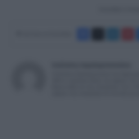
Ακολουθήστε το Europ
Facebook
X
LinkedIn
Pinterest
Κάνε Share στα Social Media
Καλλιόπη Χαραλαμποπούλου
Η Καλλιόπη Χαραλαμποπουλου είναι δημοσιογρ
2004 σε νευραλγικες θέσεις που αφορούν στην ε
θέματα καθώς και στην επικαιρότητα. Από το 20
αφορούν στην επικαιρότητα και συντονίζει μι