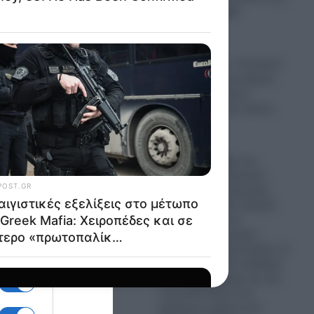
ος, που
Σαουδική Αραβία
08.08.2026
ηκε πως
Φρουροί της
Επανάστασης: «Τα Στενά
του Ορμούζ θα ανοίξουν
όταν οι Αμερικανοί
αποδεχτούν τους όρους
ει την
μας!»
08.08.2026
υαν
Ερντογάν: Μέχρι και
κι
Τούρκους στρατηγούς
τοποθετεί ως Διοικητές
Μεραρχιών στον Στρατό
της Συρίας για να
καταστήσει τη χώρα
Τουρκικό Προτεκτοράτο- Η
τη
Άγκυρα αποκτά σταδιακά
τον πλήρη έλεγχο και την
ηκώσει
εποπτεία όλων των
ρα
κρίσιμων τομέων του