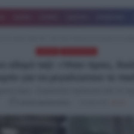
ΔΑ
ΚΟΣΜΟΣ
ΙΣΤΟΡΙΕΣ
ΑΘΛΗΤΙΚΑ
ΕΠΙΧΕΙΡΗΣΕΙΣ
ια τον 47χρονο οδηγό ταξί: «Ήταν τίμιος, δούλευαν με τη γυναίκα του νυχθη
EΛΛΑΔΑ
ΤΕΛΕΥΤΑΙΑ ΝΕΑ
 οδηγό ταξί: «Ήταν τίμιος, δού
ερόν για να μεγαλώσουν το παιδ
χρονη κόρη - Συγκλονίζει πρόσωπο από το πε
Καλλιόπη Χαραλαμποπούλου
17.03.2025, 14:50
1,013