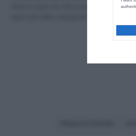
έπιανε το τιμόνι του ταξί η γυναίκα του και το β
authenti
έφυγε τόσο άδικα, πραγματικά…».
52χρονος Περιστέρι
ατ