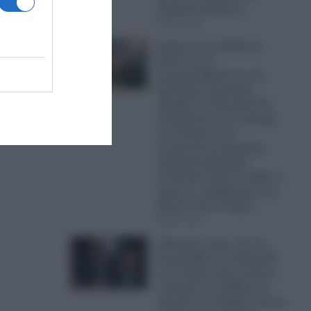
Συριακού Κράτους
ι
08.08.2026
Συμφωνία της Μέκκας:
Βάσει όσων
συμφωνήθηκαν με τον
Ερντογάν, Σαουδική
Αραβία και Πακιστάν θα
πολεμήσουν στο πλευρό
των Τούρκων σε
περίπτωση πολεμικής
σύρραξης Ελλάδας-
Τουρκίας!- Μήπως ήρθε η
ώρα να…μαζέψουμε τους
Patriot από το Ριάντ;
08.08.2026
Δύσκολες ώρες για τον
Λιονέλ Μέσι: Σε ηλικία 68
ετών έφυγε από τη ζωή ο
πατέρας του- Πέθανε σε
κλινική στο Ροζάριο έπειτα