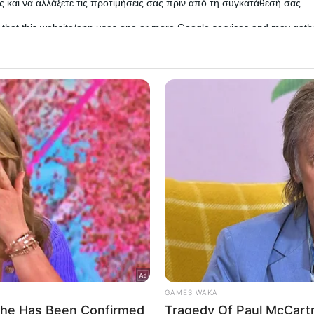
 και να αλλάξετε τις προτιμήσεις σας πριν από τη συγκατάθεσή σας.
 that this website/app uses one or more Google services and may gath
including but not limited to your visit or usage behaviour. You may click 
 to Google and its third-party tags to use your data for below specifi
ogle consent section.
l Data Processing Opt Outs
o opt-out of the Sharing of my personal data.
In
o opt-out of the Sale of my Personal Data.
In
to opt-out of processing my Personal Data for Targeted
7χρονου οδηγού ταξί που έχασε τη ζωή του στο σφ
ing.
In
ιακής.
o opt-out of Collection, Use, Retention, Sale, and/or Sharing
ersonal Data that Is Unrelated with the Purposes for which it
lected.