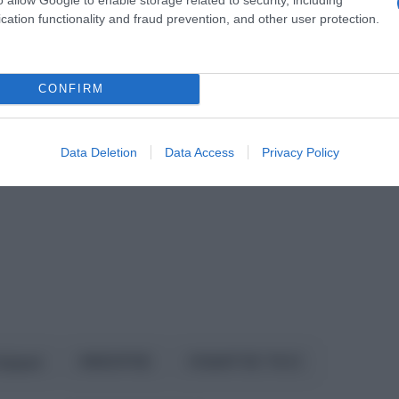
ράδυ ο Γιάννης για να ζήσουν. Αδυνατώ να το πιστέψω ότ
cation functionality and fraud prevention, and other user protection.
CONFIRM
Data Deletion
Data Access
Privacy Policy
ύχημα
ΝΕΚΡΟΣ
ΟΔΗΓΟΣ ΤΑΞΙ