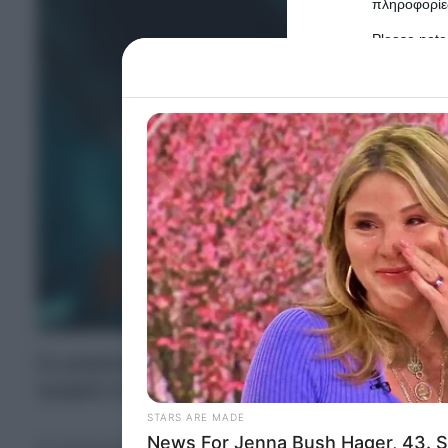
πληροφορίες
Please note
information 
deny consent
in below Go
Persona
I want t
Opted 
I want t
Opted 
I want 
Σε κατάσταση σοκ βρίσκεται η σύζυγος του 4
Advertis
Opted 
τροχαίο στο Περιστέρι τα ξημερώματα της Κυρ
I want t
of my P
was col