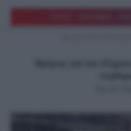
ΠΟΛΙΤΙΚΗ
ΑΡΘΡΑ ΓΝΩΜΗΣ
EΛΛΑ
Αρχική
/
ΤΕΛΕΥΤΑΙΑ ΝΕΑ
/
Θρήνος γ
Θρήνος για τον 47χρονο
νυχθημ
Είχε μία 12