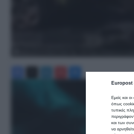
Θρήνος για τον 47χρονο οδηγό ταξί: «Ήταν τίμιος, δούλευαν με τη γυνα
Facebook
X
LinkedIn
Pinterest
Messenger
Europost 
Εμείς και ο
όπως cooki
τυπικές πλ
περιγράφοντ
και των συν
να αρνηθείτ