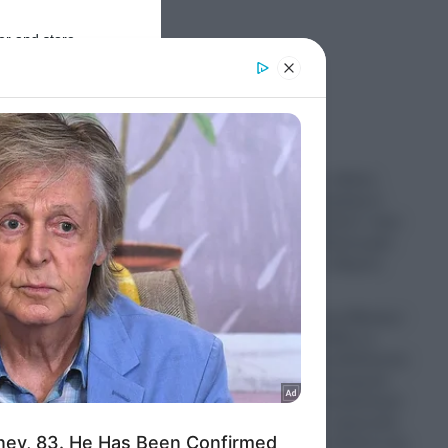
er and store
to grant or
ed purposes
Ροή Ειδήσεων
Κηφισός: Νέος οδικός
άξονας 40 χιλιομέτρων
υπόσχεται «ανάσα» στην
καθημερινή ταλαιπωρία
των Αθηναίων οδηγών
08.08.2026
H «Συμφωνία της Μέκκας»
οδηγεί την Ελλάδα σε
διπλωματική αναδίπλωση:
οδρό
Το Ελληνικό Υπουργείο
Άμυνας θα επαναξιολογεί
κάθε μήνα την παρουσία
των ελληνικών Patriot στη