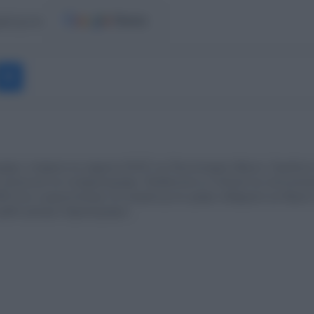
ost.gr στο
Messenger
άφος, απόφοιτη του τμήματος Μ.Μ.Ε του Πανεπιστημίου Αθηνών. Εργάζεται
πικοινωνία και τη Δημοσιογραφια. Εξειδικευεται σε πολιτικά και κοινωνικοο
23 είναι η αρχισυντακτρια του europost.gr και γράφει καθημερινά για θέματ
α ομάδα έμπειρων δημοσιογραφων