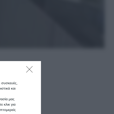
ε συσκευές,
στικά και
γασία μας
ε κλικ για
πτομερείς