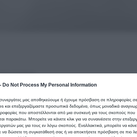
ατα με εικόνες.
-
Do Not Process My Personal Information
όσοι έχουν χρόνο και όρεξη.
ι συνεργάτες μας αποθηκεύουμε ή έχουμε πρόσβαση σε πληροφορίες σ
λασικά, το οποίο τουλάχιστον 250.000 αναγνώστες έχο
es και επεξεργαζόμαστε προσωπικά δεδομένα, όπως μοναδικά αναγνωρι
ηροφορίες που αποστέλλονται από μια συσκευή για τους σκοπούς που
αι παρακάτω. Μπορείτε να κάνετε κλικ για να συναινέσετε στην επεξερ
εργατών μας για τους εν λόγω σκοπούς. Εναλλακτικά, μπορείτε να κάνετ
ε να δώσετε τη συγκατάθεσή σας ή να αποκτήσετε πρόσβαση σε πιο λε
 του δεν ήταν αναμμένοι και δεν είχε φεγγάρι. Μπρο