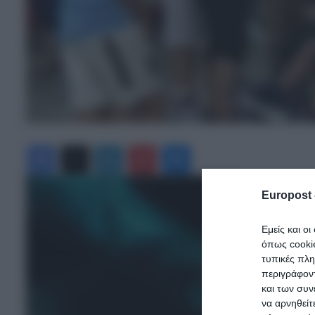
Facebook
X
LinkedIn
Pinterest
Messenger
Europost 
Εμείς και ο
όπως cooki
τυπικές πλ
περιγράφοντ
και των συν
να αρνηθείτ