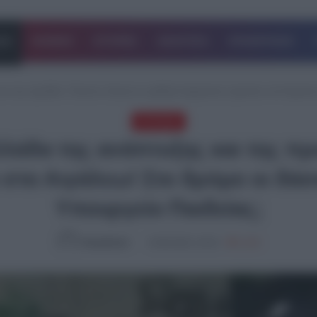
ΔΑ
ΚΟΣΜΟΣ
ΙΣΤΟΡΙΕΣ
ΑΘΛΗΤΙΚΑ
ΕΠΙΧΕΙΡΗΣΕΙΣ
αι της προόδου: Έκαναν έξωση σε μαθητές Δημοτικού σχολείου στο Αιγάλεω! 
EΛΛΑΔΑ
Ελλάδα της ανάπτυξης και της 
το Αιγάλεω! Στο δρόμο οι δάσκα
Υπουργείο Παιδείας;
NewsRoom
19.09.2022, 16:10
1,049