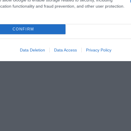
ας ενημερώσει σε ποιο σχολείο θα μεταφερθούν τα πα
cation functionality and fraud prevention, and other user protection.
 παράταση δύο εβδομάδων στην έξωση και δεν υπάρχε
ικοινωνία του με τον Δήμο, τα παιδιά θα κάνουν μάθη
CONFIRM
Data Deletion
Data Access
Privacy Policy