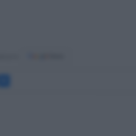
ost.gr στο
Messenger