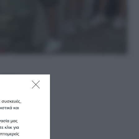
ε συσκευές,
στικά και
γασία μας
ε κλικ για
πτομερείς