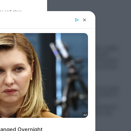
er and store
to grant or
Ροή Ειδήσεων
ed purposes
Παραστρατιωτικες ομάδες
Κολομβιανων καρτέλ
πολεμούν στην Ουκρανία
για να μάθουν τα μυστικά
των drones
06.08.2026
Ο πόλεμος στο Ιράν έφερε
“φαγωμάρα” στις ΗΠΑ: Η
οργή Τραμπ, τα
αποθέματα πυρομαχικών
και οι επιπτώσεις στην
Ουκρανία
06.08.2026