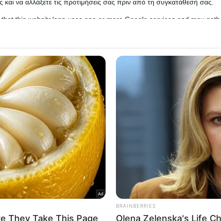
 και να αλλάξετε τις προτιμήσεις σας πριν από τη συγκατάθεσή σας.
 that this website/app uses one or more Google services and may gath
including but not limited to your visit or usage behaviour. You may click 
 to Google and its third-party tags to use your data for below specifi
ogle consent section.
l Data Processing Opt Outs
o opt-out of the Sharing of my personal data.
In
o opt-out of the Sale of my Personal Data.
In
to opt-out of processing my Personal Data for Targeted
ing.
 και οι μαθητές στο 9ο Δημοτικό στο Αιγάλεω, που
In
 μπει λουκέτο στην πόρτα του σχολείου.
o opt-out of Collection, Use, Retention, Sale, and/or Sharing
ersonal Data that Is Unrelated with the Purposes for which it
lected.