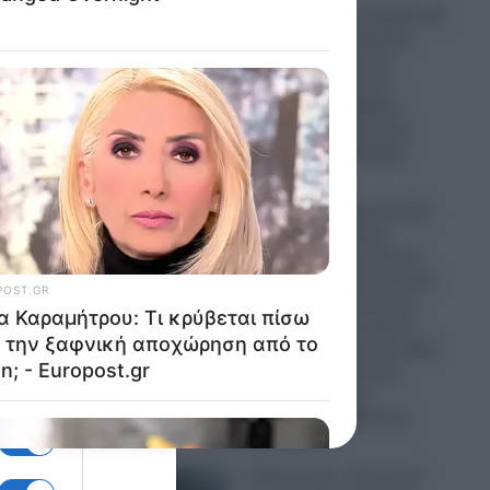
“Σφαγή” στην Τουρκία για
 πρωί
την Παναγία Σουμελά:
Επιχειρηματίας την
παρομοίασε με τη…
“Μέκκα” και δέχθηκε
σφοδρή επίθεση από
απόστρατο Ναύαρχο
06.08.2026
Εικόνες που προκαλούν
σάλο: Ο απόλυτος
εξευτελισμός για Ρώσo
λιποτάκτη – Τον έντυσαν
 πάνε
με ροζ φόρεμα και τον
στέλνουν στην πρώτη
γραμμή και αντί για όπλο
του έδωσαν ερωτικό
θύνες
βοήθημα για να…
“πολεμήσει” (βίντεο)
 τα
06.08.2026
γνώση
Ο Ερντογάν “τελειώνει”