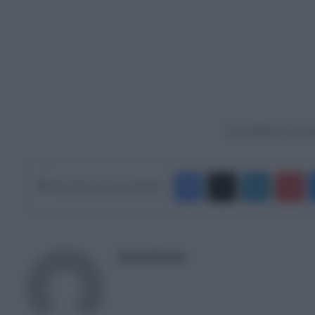
Ακολουθήστε το Europ
Facebook
X
LinkedIn
Pinterest
Κάνε Share στα Social Media
NewsRoom