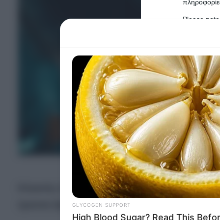
πληροφορίες
Please note
information 
deny consent
in below Go
Persona
I want t
Opted 
I want t
Opted 
I want 
Advertis
Κλειστές πόρτες βρήκαν το πρωί οι καθηγητές
Opted 
έμειναν ξαφνικά στον δρόμο και είδαν να έχει
I want t
of my P
was col