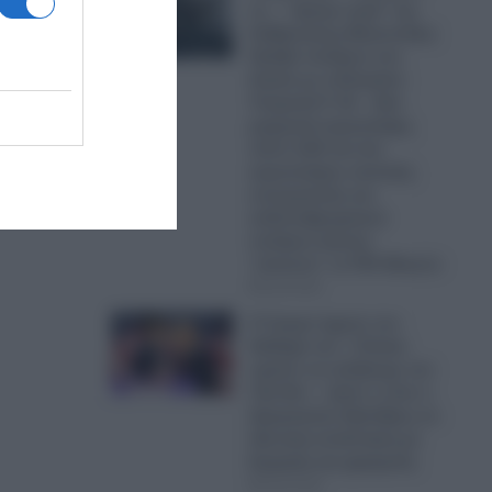
τα… “ήρεμα νερά” της
ιδιά.
Κυβέρνησης Μητσοτάκη:
ι
Πρόβα πολέμου στο
Αιγαίο με οπλισμένα
μα στο
Τουρκικά F-16 – Δύο
μαχητικά αεροσκάφη,
πέντε UAV και ένα
αεροσκάφος ναυτικής
συνεργασίας και
ανθυποβρυχιακού
πολέμου έκαναν
“κόσκινο” το FIR Αθηνών
06.08.2026
Ο Τραμπ έχρισε τον
διάδοχό του: «Τελικά,
πρέπει να εκλέξουμε τον
Τζέι Ντι» – Δείτε τι είπε ο
Αμερικανός Πρόεδρος σε
ιδιωτική συνάντηση με
δωρητές και χορηγούς
06.08.2026