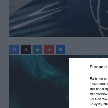
Facebook
X
LinkedIn
Pinterest
Messenger
Europost 
Εμείς και ο
όπως cooki
τυπικές πλ
περιγράφοντ
και των συν
να αρνηθείτ