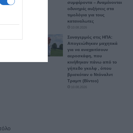
συμφέροντα – Αναμένονται
οδυνηρές αυξήσεις στα
τιμολόγια για τους
καταναλωτες
10.08.2026
νας
Συναγερμός στις ΗΠΑ:
Απογειώθηκαν μαχητικά
για να αναχαιτίσουν
αεροσκάφη, που
κινήθηκαν πάνω από το
γήπεδο γκολφ , όπου
βρισκόταν ο Ντόναλντ
Τραμπ (Βίντεο)
10.08.2026
στόλο