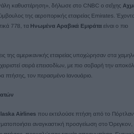
μεγάλη καθυστέρηση», δήλωσε στο CNBC ο σεΐχης
Αχμ
μβουλος της αεροπορικής εταιρείας Emirates. Έχοντ
τικά 778, τα
Ηνωμένα Αραβικά Εμιράτα
είναι ο πιο
ις της αμερικανικής εταιρείας υποχώρησαν στα χαμηλ
αχειριστεί σειρά επεισοδίων, με πιο σοβαρή την αποκ
α πτήσης, τον περασμένο Ιανουάριο.
βατών
laska Airlines
που εκτελούσε πτήση από το Πόρτλαν
γματοποιήσει αναγκαστική προσγείωση στο Όρεγκον,