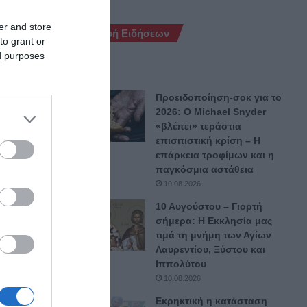
er and store
Ροή Ειδήσεων
to grant or
ed purposes
Προειδοποίηση-σοκ για το
2026: Ο Μichael Snyder
«βλέπει» τεράστια
επισιτιστική κρίση – Η
επάρκεια τροφίμων και η
παγκόσμια αστάθεια
10.08.2026
10 Αυγούστου – Γιορτή
σήμερα: Η Εκκλησία μας
g
αφού
τιμά τη μνήμη των Αγίων
Λαυρεντίου, Ξύστου και
 όπου
Ιππολύτου
10.08.2026
Εκρηκτική η κατάσταση