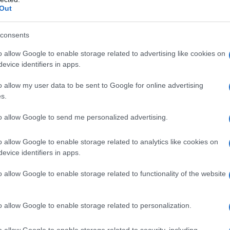
Out
πιστία της
εταιρείας Boeing,
καθώς κοντεύει να γίνε
εροσκαφών της εξαιτίας διαφόρων προβλημάτων,
consents
.
o allow Google to enable storage related to advertising like cookies on
evice identifiers in apps.
ίκτυο FOX σε επίσημη δήλωσή της ότι διερευνά εάν
οι υπάλληλοι της εταιρείας παραποίησαν αρχεία αερο
o allow my user data to be sent to Google for online advertising
s.
ν αμερικανικό κολοσσό αεροσκαφών ο οποίος βρίσκεται
to allow Google to send me personalized advertising.
o allow Google to enable storage related to analytics like cookies on
evice identifiers in apps.
o allow Google to enable storage related to functionality of the website
Air Lines με τους 520 νεκρούς και η τελευταία
 συντριβή του
o allow Google to enable storage related to personalization.
o allow Google to enable storage related to security, including