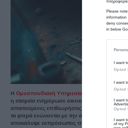
πληροφορίες
Please note
information 
deny consent
in below Go
Persona
I want t
Opted 
I want t
Opted 
Η
Ομοσπονδιακή Υπηρεσία Αεροπορίας των
I want 
η εταιρεία ενημέρωσε οικειοθελώς την υπηρεσί
Advertis
απαιτούμενες επιθεωρήσεις για να επιβεβαιώ
Opted 
τα φτερά ενώνονται με την άτρακτο σε συγκε
I want t
αποκάλυψε εκπρόσωπος της
ΟΥΑ.
of my P
was col