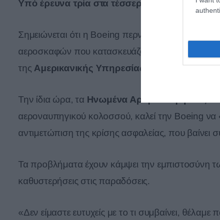
Υπό έρευνα τρία στα τέσσερα μοντέλα εμπο
authenti
Σημειώνεται ότι η Boeing περνά μία δύσκολη πε
αεροσκαφών που κατασκευάζονται σήμερα από την
της
Αμερικανικής Υπηρεσίας Πολιτικής Αεροπ
Την ίδια ώρα, τα
Ηνωμένα Αραβικά Εμιράτα,
ένα
αεροναυπηγικού κολοσσού, καλεί την Boeing να 
αντιμετώπιση της κρίσης ασφαλείας, που βαίνει σ
Τα προβλήματα έχουν κάμψει την εμπιστοσύνη τω
καθυστερήσεις στις παραδόσεις.
«Δεν είμαστε ευτυχείς με το τι συμβαίνει, θέλαμ