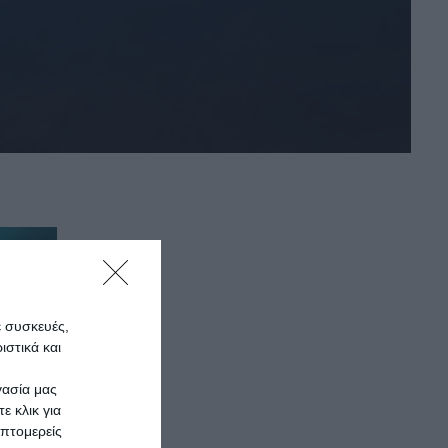
ε συσκευές,
στικά και
γασία μας
ε κλικ για
πτομερείς