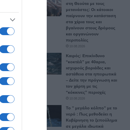
στη Θεούτα με τους
ι
μετανάστες: Οι κάτοικοι
παίρνουν την κατάσταση
στα χέρια τους και
βγαίνουν στους δρόμους
και οργανώνουν
περιπολίες
10.08.2026
σκαφών.
Καιρός: Επικίνδυνο
 ένα
“κοκτέιλ” με 40αρια,
ισχυρούς βοριάδες και
αστάθεια στα ηπειρωτικά
– Δείτε την πρόγνωση και
τον χάρτη με τις
“κόκκινες” περιοχές
10.08.2026
Το ” μεγάλο κόλπο” με το
νερό : Πως μεθοδεύει η
Κυβέρνηση το ξεπούλημα
σε μεγάλα ιδιωτικά