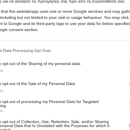
 και να αλλάξετε τις προτιμήσεις σας πριν από τη συγκατάθεσή σας.
 that this website/app uses one or more Google services and may gath
including but not limited to your visit or usage behaviour. You may click 
 to Google and its third-party tags to use your data for below specifi
ogle consent section.
l Data Processing Opt Outs
o opt-out of the Sharing of my personal data.
In
o opt-out of the Sale of my Personal Data.
In
 ΗΠΑ
(FΑΑ)
ξεκίνησε εκ νέου έρευνα για την
Boein
to opt-out of processing my Personal Data for Targeted
α ότι ενδέχεται να μην έχει ολοκληρώσει τις
ing.
σει την επαρκή πρόσφυση και γείωση, στο σημείο
In
κριμένο αεροπλάνο τύπου 787 Dreamliner, όπως
o opt-out of Collection, Use, Retention, Sale, and/or Sharing
ersonal Data that Is Unrelated with the Purposes for which it
lected.