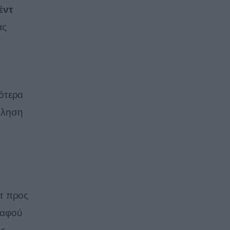
έντ
ας
ότερα
όλληση
τ προς
 αφού