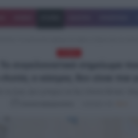
ΔΑ
ΚΟΣΜΟΣ
ΙΣΤΟΡΙΕΣ
ΑΘΛΗΤΙΚΑ
ΕΠΙΧΕΙΡΗΣΕΙΣ
ιούπολη: Το συγκλονιστικό σημείωμα που άφησε η 17χρονη πριν την πτώση-«
STORIES
Το συγκλονιστικό σημείωμα πο
Αυτός ο κόσμος δεν είναι πια γ
πό τη ζωή. Δεν μπορώ να δω τίποτα θετικό. Μ
Καλλιόπη Χαραλαμποπούλου
12.05.2026, 17:28
846