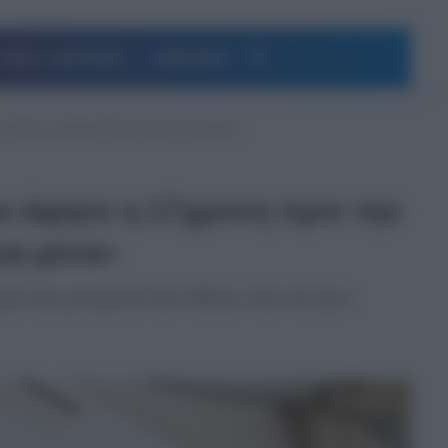
Αναζήτηση
ΥΓΕΙΑ – ΔΙΑΤΡΟΦΗ
ΔΗΜΟΦΙΛΗ
Αυτός ο κόσμος δεν είναι πια για μένα»
υ άφησε η 17χρονη πριν την
ια μένα»
αμά και μπαμπά δεν θέλω πια να ζω»