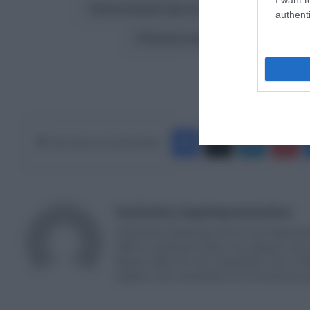
αστυνομική έρευνα Ηλιούπολη.
authenti
πτώση κοριτσιών Ηλιούπολ
Ακολουθήστε το Europ
Facebook
X
LinkedIn
Pinterest
Κάνε Share στα Social Media
Καλλιόπη Χαραλαμποπούλου
Η Καλλιόπη Χαραλαμποπουλου είναι δημοσιογρ
2004 σε νευραλγικες θέσεις που αφορούν στην ε
θέματα καθώς και στην επικαιρότητα. Από το 20
αφορούν στην επικαιρότητα και συντονίζει μι