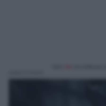
Κάντε
like
στη σελίδα μας 