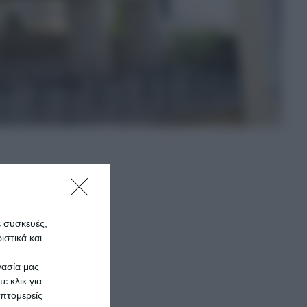
ονων
ται να
ε συσκευές,
στικά και
γασία μας
ε κλικ για
πτομερείς