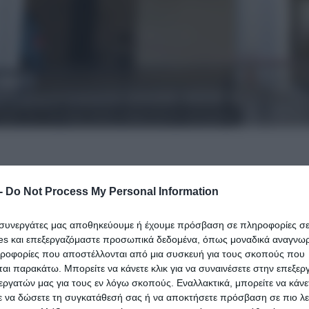
ρονη πριν την πτώση-«Αυτός ο κόσμος δεν είναι πια για μένα»
-
Do Not Process My Personal Information
της δημοσιότητας σχετικά με την πτώση των δύο 17χρ
 αποκάλυψη ενός χειρόγραφου σημειώματος που φέρε
ι συνεργάτες μας αποθηκεύουμε ή έχουμε πρόσβαση σε πληροφορίες σ
α ακόμη πιο τραγική διάσταση στην υπόθεση,
es και επεξεργαζόμαστε προσωπικά δεδομένα, όπως μοναδικά αναγνωρι
βίωνε.
ηροφορίες που αποστέλλονται από μια συσκευή για τους σκοπούς που
αι παρακάτω. Μπορείτε να κάνετε κλικ για να συναινέσετε στην επεξερ
εργατών μας για τους εν λόγω σκοπούς. Εναλλακτικά, μπορείτε να κάνετ
ε να δώσετε τη συγκατάθεσή σας ή να αποκτήσετε πρόσβαση σε πιο λε