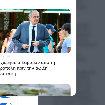
σπηλιά κοντά στο
εκκλησάκι των Αγίων
α και
Ισιδώρων
 ψυχική
08.08.2026
Πρωτοφανής «έκρηξη»
εγκληματικότητας στη
Ζάκυνθο: «Έμφραγμα»
στα επείγοντα από τα
τροχαία και τα περιστατικά
μέθης- Σωρεία
καταγγελιών για
απόπειρες βιασμών
08.08.2026
Greek Mafia: Στα χέρια της
Ελληνικής Αστυνομίας
σύντομα ο «Ηλίας» του
διαβόητου «Έντικ» που
πιάστηκε στη Γερμανία –
Ο ρόλος του υπαρχηγού
και το γραφείο εκτελέσεων