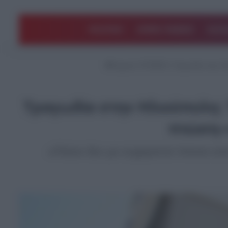
ΠΟΛΙΤΙΚΗ
ΑΡΘΡΑ ΓΝΩΜΗΣ
EΛΛΑ
Αρχική
/
STORIES
/
Τραγωδία στην Ηλ
Τραγωδία στην Ηλιούπολη: 
πτώση-«
«Πλέον δεν με ευχαριστεί τίποτα α