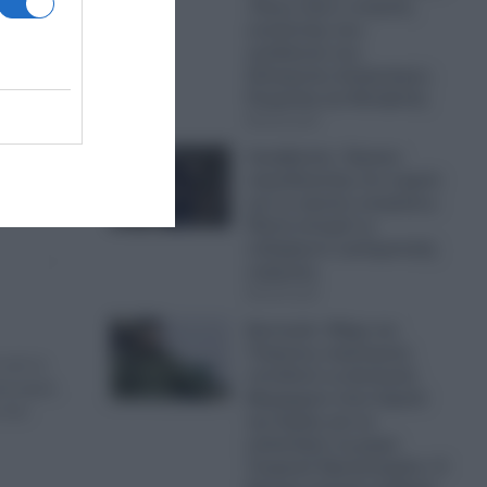
-Ποιος είναι ο στυγνός
εκτελεστής που
εμπλέκεται στις
δολοφονίες Σκαφτούρου,
Ρουμπέτη και Μουζακίτη
08.08.2026
Λυκαβηττός: Έφτασε
ιατροδικαστής στο σημείο
για τις πρώτες εκτιμήσεις-
Πάντα ανοιχτό το
ενδεχόμενο εγκληματικής
ενέργειας
08.08.2026
Ερντογάν: Μέχρι και
Τούρκους στρατηγούς
 από το
τοποθετεί ως Διοικητές
ικονομικα
Μεραρχιών στον Στρατό
α που
της Συρίας για να
καταστήσει τη χώρα
Τουρκικό Προτεκτοράτο- Η