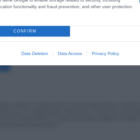
εφηβική ψυχική υγεία
Ηλιούπολη 17χρονες
cation functionality and fraud prevention, and other user protection.
η
σημείωμα αυτοκτονίας Ηλιούπολη
CONFIRM
ost.gr στο
Data Deletion
Data Access
Privacy Policy
Messenger
άφος, απόφοιτη του τμήματος Μ.Μ.Ε του Πανεπιστημίου Αθηνών. Εργάζεται
πικοινωνία και τη Δημοσιογραφια. Εξειδικευεται σε πολιτικά και κοινωνικοο
23 είναι η αρχισυντακτρια του europost.gr και γράφει καθημερινά για θέματ
α ομάδα έμπειρων δημοσιογραφων