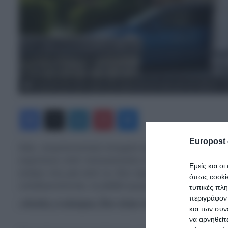
Τραγωδία στην Ηλιούπολη: Το συγκλονιστικό σημείωμα που άφησε η 17χ
Facebook
X
LinkedIn
Pinterest
Messenger
Europost 
Νέα, συγκλονιστικά στοιχεία έρχονται στο φως 
κοριτσιών από πολυκατοικία στην
Ηλιούπολη
. Η
Εμείς και ο
ανήκει στη μία από τις δύο έφηβες προσδίδει μι
όπως cooki
υποδεικνύοντας τη βαθιά ψυχολογική πίεση που 
τυπικές πλ
περιγράφοντ
«Αυτός ο κόσμος δεν είναι πια για μένα»
και των συν
να αρνηθείτ