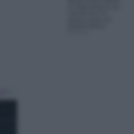
Άγκυρα αποκτά σταδιακά
τον πλήρη έλεγχο και την
εποπτεία όλων των
κρίσιμων τομέων του
Συριακού Κράτους
08.08.2026