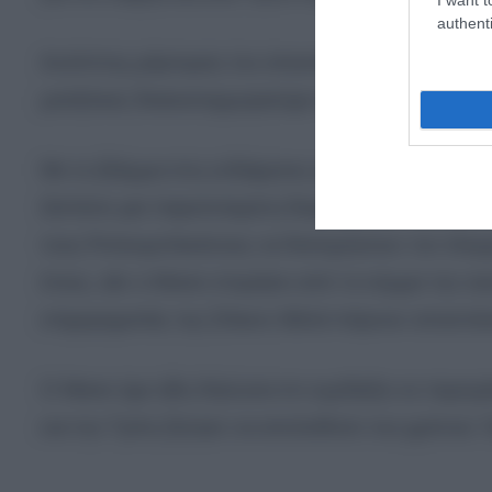
authenti
Αυτόπτης μάρτυρας του επεισοδίου στον Λευκό Οί
μεσήλικες δισεκατομμυριούχοι που νόμιζαν πως 
Με το βλέμμα στις ενδιάμεσες εκλογές
Ωστόσο μια παρατεταμένη διαμάχη δεν είναι καλ
τους Ρεπουμπλικάνους να διατηρήσουν τον έλεγχ
έτους, εάν ο Μασκ στερήσει από το κόμμα την οι
επιχειρηματίες της Σίλικον Βάλεϊ πάρουν αποστά
Ο Μασκ έχει ήδη δηλώσει ότι σχεδιάζει να περιο
και την Τρίτη ζήτησε να απολυθούν του χρόνου “ό