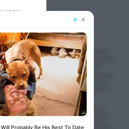
er and store
to grant or
ed purposes
Ροή Ειδήσεων
ν
του
ις του
Συναγερμός στις ΗΠΑ:
Απογειώθηκαν μαχητικά
για να αναχαιτίσουν
αεροσκάφη, που
ι
κινήθηκαν πάνω από το
γήπεδο γκολφ , όπου
πέσεντ
βρισκόταν ο Ντόναλντ
”.
Τραμπ (Βίντεο)
10.08.2026
“Ξέφραγο αμπέλι” η
του
χώρα: Νεαρή κοπέλα
άνες
ανέβασε βίντεο από
εισβολή 55 μεταναστών