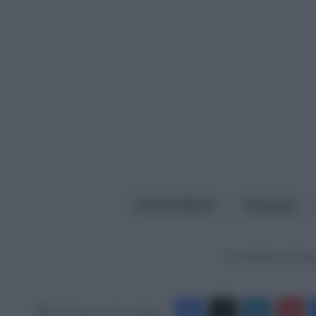
ΕΛΟΝ ΜΑΣΚ
Καβγάς
Ακολουθήστε το Europ
Facebook
X
LinkedIn
Pinterest
Κάνε Share στα Social Media