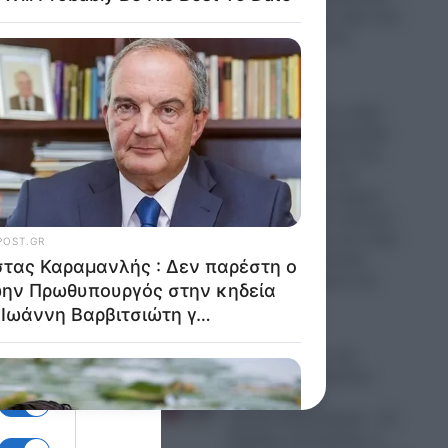
στην Κρήτη την ώρα που
έκανε μπάνιο στη
θάλασσα
09.08.2026
α
Μήλος: Μετά τον σάλο
παρέμβαση εισαγγελέα
για το ελικόπτερο που
προσγειώθηκε στο
Σαρακήνικο και άφησε
ι)”
τουρίστες για να κάνουν
το μπάνιο τους ενώ στην
περιοχή βρίσκονταν
πολλοί λουόμενοι και
επισκέπτες
ποίοι
09.08.2026
Σκάει “βόμβα» στα
Βαλκάνια: Τα Σκόπια
οδεύουν προς
 έμαθε
ομοσπονδιοποίηση – Οι
εξελίξεις στα Σκόπια, η