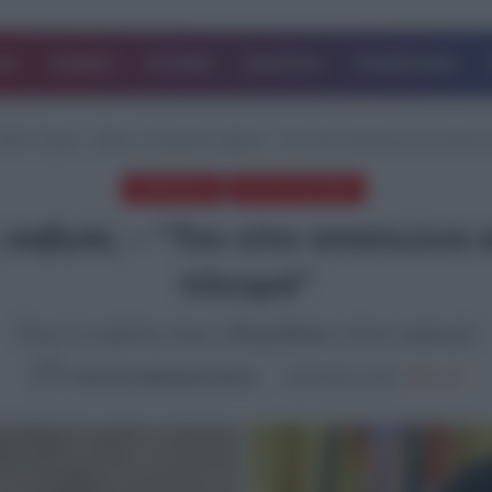
ΔΑ
ΚΟΣΜΟΣ
ΙΣΤΟΡΙΕΣ
ΑΘΛΗΤΙΚΑ
ΕΠΙΧΕΙΡΗΣΕΙΣ
ΝΕΑ
/
Τραμπ – Μασκ: Ο μοιραίος καβγάς – “Τον είπε απατεώνα και εκείνος 
ΔΗΜΟΦΙΛΗ
ΤΕΛΕΥΤΑΙΑ ΝΕΑ
καβγάς – “Τον είπε απατεώνα κ
πλευρά”
Πως η σχέση τους οδηγήθηκε στον γκρεμό
Καλλιόπη Χαραλαμποπούλου
08.06.2025, 16:20
1,137