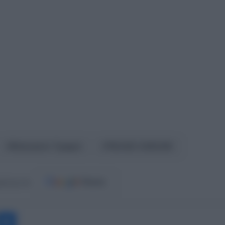
Ντόναλντ Τραμπ
ΤΕΛΟΣ ΣΧΕΣΗΣ
ost.gr στο
Messenger