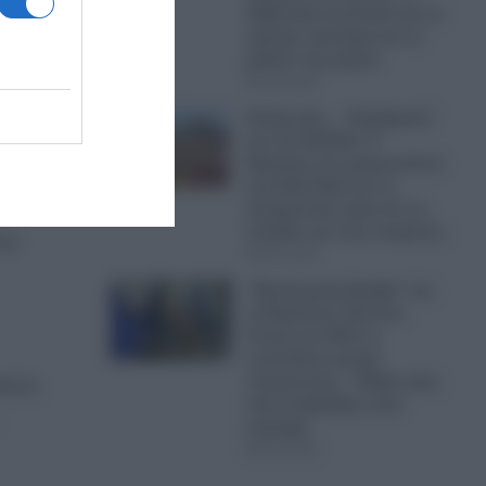
Αλβανική κοινότητα και το
κρίσιμο ερώτημα για το
μέλλον της χώρας
09.08.2026
υγας”.
Ακόμη μία… “διαφήμιση”
για την Ελλάδα: Η
Κέρκυρα στο μικροσκόπιο
της Daily Mail για τις
ψει
εξωφρενικές τιμές και τις
παγίδες για τους τουρίστες
ου
09.08.2026
“Ωρολογιακή βόμβα” και
τα Βαλκάνια: Βοσνία,
Ρωσία και ΗΠΑ σε
επικίνδυνη τροχιά
σύγκρουσης – Φόβοι μιας
τικών
νέας ανάφλεξης στην
περιοχή
09.08.2026