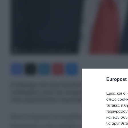
Τραμπ - Μασκ: Ο μοιραίος καβγάς
Facebook
X
LinkedIn
Pinterest
Messenger
Europost 
Η διαμάχη που έχει ξεσπάσει μεταξύ του Ντό
ενδιαφέρον μετά την αποχώρηση του δισεκατ
Εμείς και ο
νέου φορολογικού νομοσχεδίου που ψηφίστ
όπως cooki
τυπικές πλ
περιγράφοντ
Μετά τη δημόσια αντιπαράθεσή του με τον Ίλον
και των συν
να αρνηθείτ
Παρασκευή ότι δεν σχεδιάζει να μιλήσει με τον 