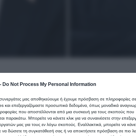
-
Do Not Process My Personal Information
ναλντ Τραμπ και του Ίλον Μασκ, μονοπωλεί το
ομμυριούχου από την αμερικανική κυβέρνηση λό
ι συνεργάτες μας αποθηκεύουμε ή έχουμε πρόσβαση σε πληροφορίες σ
ηκε από τη Βουλή των Αντιπροσώπων.
es και επεξεργαζόμαστε προσωπικά δεδομένα, όπως μοναδικά αναγνωρι
ηροφορίες που αποστέλλονται από μια συσκευή για τους σκοπούς που
αι παρακάτω. Μπορείτε να κάνετε κλικ για να συναινέσετε στην επεξερ
 Μασκ, ο Αμερικανός πρόεδρος Ντόναλντ Τραμπ δήλω
εργατών μας για τους εν λόγω σκοπούς. Εναλλακτικά, μπορείτε να κάνετ
ε να δώσετε τη συγκατάθεσή σας ή να αποκτήσετε πρόσβαση σε πιο λε
δισεκατομμυριούχο και πρώην σύμμαχό του, αφήνοντας 