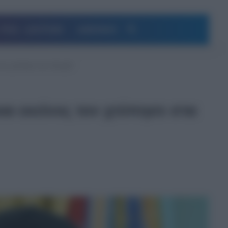
Αναζήτηση
ΥΓΕΙΑ – ΔΙΑΤΡΟΦΗ
ΔΗΜΟΦΙΛΗ
τον χτύπησε στα πλευρά”
αι εκείνος τον χτύπησε στα