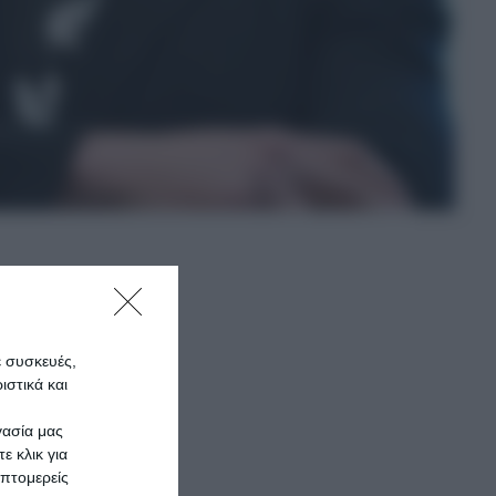
γω του
ε συσκευές,
στικά και
γασία μας
σε την
ε κλικ για
πτομερείς
να