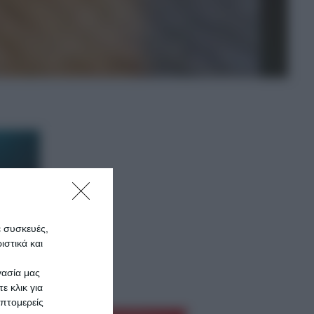
ε συσκευές,
στικά και
γασία μας
ε κλικ για
πτομερείς