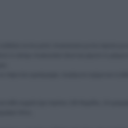
 τα βάζετε σε ένα μπολ. Ανακατεύετε με ένα πιρούνι με 
τετε το αλεύρι. Ανακατεύετε ξανά και ρίχνετε το μείγμα 
ρες.
 να πάρει ένα ομοιόμορφο, τετράγωνο σχήμα και το βά
αι κάθε κομμάτι έχει περίπου 150 θερμίδες, 10 γραμμ
μμάρια λίπος.