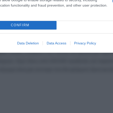
cation functionality and fraud prevention, and other user protection.
CONFIRM
Data Deletion
Data Access
Privacy Policy
_health_nutrition» στο TikTok και έφτιαξε μία τυρόπ
 απήχηση. Έχει πάνω από 430.000 προβολές και περισ
 σίγουρα είναι μία συνταγή που θα φτιάχνετε ξανά και ξ