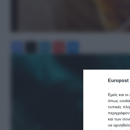
Facebook
X
LinkedIn
Pinterest
Messenger
Europost 
Εμείς και ο
όπως cooki
τυπικές πλ
περιγράφοντ
και των συν
να αρνηθείτ