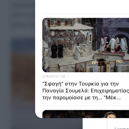
παραλλαγές της τυρόπιτας έχουν ένα κοινό: Όπως
Opted 
ώρα να μάθουμε να τη φτιάχνουμε ακόμα πιο γρή
Google 
έχουμε πολύ χρόνο ή θέλουμε ένα γρήγορο σνακ
I want t
web or d
I want t
purpose
I want 
I want t
web or d
I want t
or app.
I want t
I want t