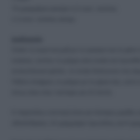
70 γραμμάρια γιαούρτι ή 2 κουτ. σούπας
1-2 κουτ. σούπας αλεύρι
Διαδικασία
Σπάτε το αυγό και μαζί με το γιαούρτι και τη φέτα
κινήσεις, ώσπου το μείγμα γίνει ενιαίο και προσθέ
αντικολλητικό φύλλο, το οποίο διπλώνετε στις άκ
Πιέζετε ελαφρώς το μείγμα με τα χέρια σας, ώστε
όπως είναι στην τοστιέρα για 15 λεπτά.
Η παραπάνω συνταγή είναι για τέσσερις μερίδες κ
υδατάνθρακα, 10 γραμμάρια πρωτεΐνης και 9 γρα