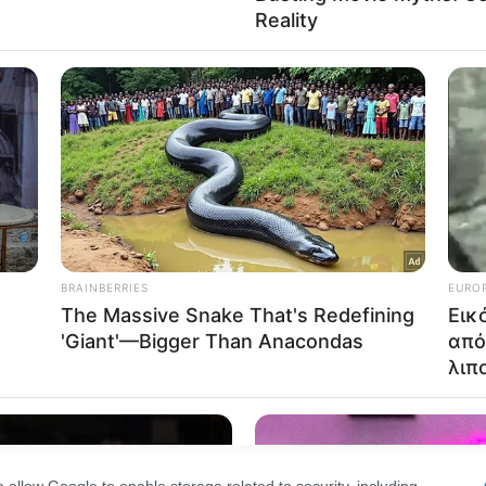
 και αν τη φάμε, πάντα υπέροχη είναι. Τώρα λοιπόν, 
Out
γορα, ώστε να την απολαμβάνουμε και τις στιγμές πο
consents
 «στο πόδι».
o allow Google to enable storage related to advertising like cookies on
evice identifiers in apps.
o allow my user data to be sent to Google for online advertising
s.
to allow Google to send me personalized advertising.
o allow Google to enable storage related to analytics like cookies on
evice identifiers in apps.
o allow Google to enable storage related to functionality of the website
o allow Google to enable storage related to personalization.
o allow Google to enable storage related to security, including