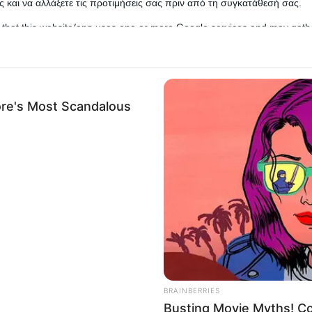
 και να αλλάξετε τις προτιμήσεις σας πριν από τη συγκατάθεσή σας.
 that this website/app uses one or more Google services and may gath
including but not limited to your visit or usage behaviour. You may click 
 to Google and its third-party tags to use your data for below specifi
ogle consent section.
l Data Processing Opt Outs
o opt-out of the Sharing of my personal data.
In
od trends, αλλά και hacks. Άλλα είναι πρακτικά κα
o opt-out of the Sale of my Personal Data.
nd, που μας έχει κεντρίσει το ενδιαφέρον, έρχεται 
In
α κάνει με την αγαπημένη μας τυρόπιτα.
to opt-out of processing my Personal Data for Targeted
ing.
In
ου έχει γνωρίσει ανά τα χρόνια πολλές παραλλαγές ω
o opt-out of Collection, Use, Retention, Sale, and/or Sharing
 τεμπέλας» και πολλές ακόμα. Όμως, όλες αυτές οι
ersonal Data that Is Unrelated with the Purposes for which it
lected.