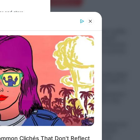
Ροή Ειδήσεων
er and store
to grant or
ed purposes
Παραστρατιωτικες ομάδες
Κολομβιανων καρτέλ
πολεμούν στην Ουκρανία
για να μάθουν τα μυστικά
των drones
06.08.2026
Ο πόλεμος στο Ιράν έφερε
“φαγωμάρα” στις ΗΠΑ: Η
οργή Τραμπ, τα
ι άλλα
αποθέματα πυρομαχικών
από
και οι επιπτώσεις στην
Ουκρανία
06.08.2026
ς προς
“Σφαγή” στην Τουρκία για
την Παναγία Σουμελά:
Επιχειρηματίας την