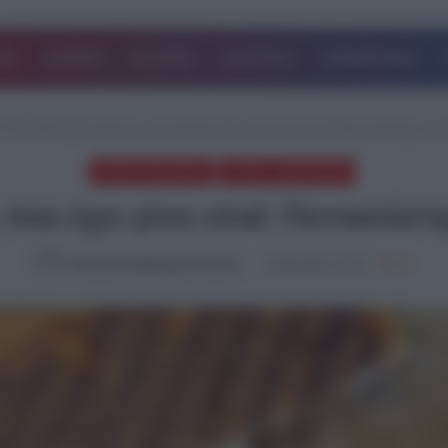
ΔΑ
ΚΟΣΜΟΣ
ΙΣΤΟΡΙΕΣ
ΑΘΛΗΤΙΚΑ
ΕΠΙΧΕΙΡΗΣΕΙΣ
ΤΑΙΑ ΝΕΑ
/
Η τυρόπιτα της τοστιέρας που έχει γίνει viral: Πεντανόστιμη και έ
ΤΕΛΕΥΤΑΙΑ ΝΕΑ
ΥΓΕΙΑ - ΔΙΑΤΡΟΦΗ
που έχει γίνει viral: Πεντανόστιμ
Καλλιόπη Χαραλαμποπούλου
30.08.2024, 15:26
947