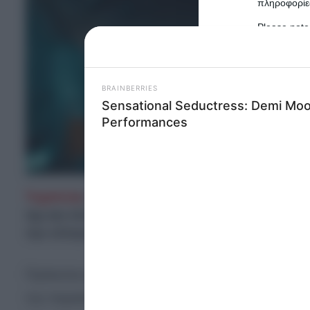
πληροφορίες
Please note
information 
deny consent
in below Go
Persona
I want t
Opted 
Τυρόπιτα
: Το TikTok μας έχει δώσει πολλά fo
I want t
όχι και τόσο. Όμως, το τελευταίο -νόστιμο- tre
Opted 
την ελληνική κοινότητα του TikTok και έχει ν
I want 
Advertis
Opted 
Πρόκειται για ένα αγαπημένο
ελληνικό φαγητό
, π
I want t
την παρασκευή της. Με φύλλο, με σφολιάτα, «της
of my P
was col