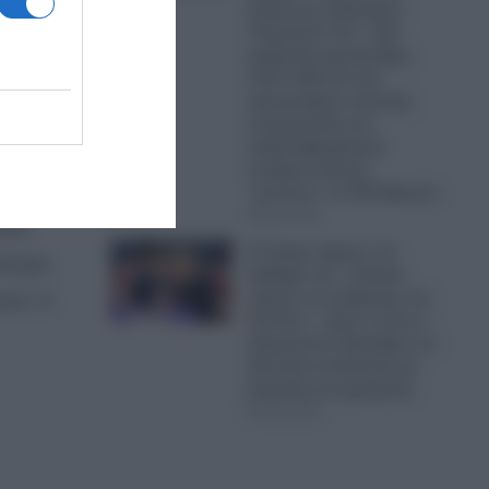
Αιγαίο με οπλισμένα
Τουρκικά F-16 – Δύο
μαχητικά αεροσκάφη,
πέντε UAV και ένα
αεροσκάφος ναυτικής
συνεργασίας και
ανθυποβρυχιακού
πολέμου έκαναν
“κόσκινο” το FIR Αθηνών
06.08.2026
ιτα
Ο Τραμπ έχρισε τον
σότερα
διάδοχό του: «Τελικά,
πρέπει να εκλέξουμε τον
ανά. Η
Τζέι Ντι» – Δείτε τι είπε ο
Αμερικανός Πρόεδρος σε
ιδιωτική συνάντηση με
δωρητές και χορηγούς
06.08.2026