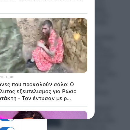
παρομοίασε με τη…
ήρθε η
“Μέκκα” και δέχθηκε
υ δεν
σφοδρή επίθεση από
απόστρατο Ναύαρχο
06.08.2026
Εικόνες που προκαλούν
σάλο: Ο απόλυτος
εξευτελισμός για Ρώσo
λιποτάκτη – Τον έντυσαν
με ροζ φόρεμα και τον
στέλνουν στην πρώτη
γραμμή και αντί για όπλο
του έδωσαν ερωτικό
βοήθημα για να…
“πολεμήσει” (βίντεο)
06.08.2026
Ο Ερντογάν “τελειώνει”
τα… “ήρεμα νερά” της
Κυβέρνησης Μητσοτάκη:
Πρόβα πολέμου στο