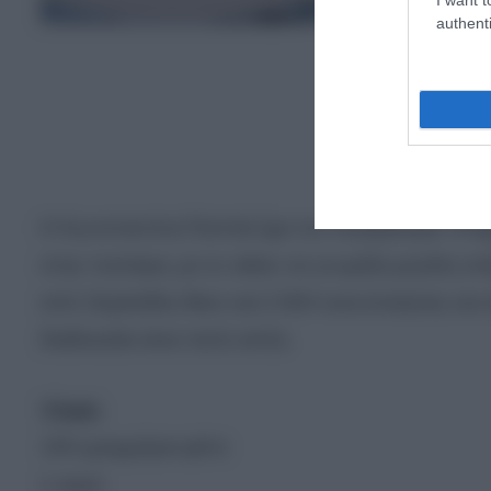
authenti
Η Κωνσταντίνα Παππά έχει τον λογαριασμό «Pappa
στην τοστιέρα, με το video να γνωρίζει μεγάλη
από 16χιλιάδες likes και 2.500 κοινοποιήσεις και
διαδικασία είναι πολύ απλή.
Υλικά:
150 γραμμάρια φέτα
1 αυγό