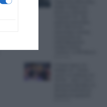
Κυβέρνησης Μητσοτάκη:
Πρόβα πολέμου στο
Αιγαίο με οπλισμένα
Τουρκικά F-16 – Δύο
μαχητικά αεροσκάφη,
πέντε UAV και ένα
αεροσκάφος ναυτικής
συνεργασίας και
ανθυποβρυχιακού
πολέμου έκαναν
“κόσκινο” το FIR Αθηνών
06.08.2026
Ο Τραμπ έχρισε τον
διάδοχό του: «Τελικά,
πρέπει να εκλέξουμε τον
Τζέι Ντι» – Δείτε τι είπε ο
Αμερικανός Πρόεδρος σε
ιδιωτική συνάντηση με
δωρητές και χορηγούς
06.08.2026