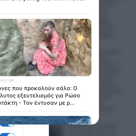
την Παναγία Σουμελά:
ι αν
Επιχειρηματίας την
παρομοίασε με τη…
“Μέκκα” και δέχθηκε
σφοδρή επίθεση από
απόστρατο Ναύαρχο
 την
06.08.2026
Εικόνες που προκαλούν
σάλο: Ο απόλυτος
εξευτελισμός για Ρώσo
λιποτάκτη – Τον έντυσαν
με ροζ φόρεμα και τον
ου
στέλνουν στην πρώτη
γραμμή και αντί για όπλο
του έδωσαν ερωτικό
βοήθημα για να…
“πολεμήσει” (βίντεο)
06.08.2026
Ο Ερντογάν “τελειώνει”
τα… “ήρεμα νερά” της