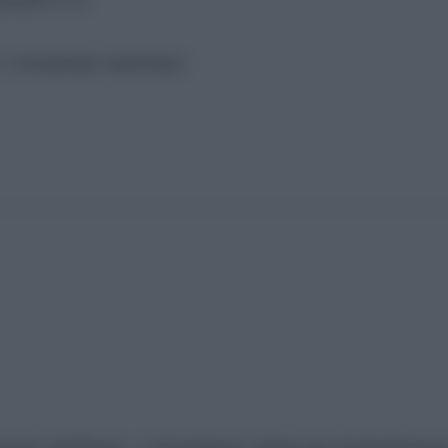
= τσουχτερό πρόστιμο
ροτικό εισόδημα -> πλατφόρμα «Δήλωση Απασχόληση