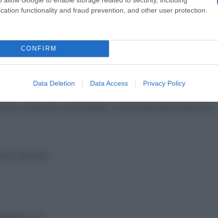
cation functionality and fraud prevention, and other user protection.
 εισόδημα
έως 100€
CONFIRM
Data Deletion
Data Access
Privacy Policy
εωτική η δήλωση συγκομιδής στο Ελαιοκομικό Μητρώο
ενης χρονιάς
μαχίου κ.ά.