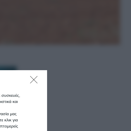
ε συσκευές,
στικά και
γασία μας
ε κλικ για
πτομερείς