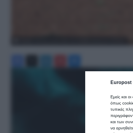
«Βόμβα» για όσους έχουν ελιές στην Ελλάδα, ακόμη και αν δεν τις..
Facebook
X
LinkedIn
Pinterest
Messenger
Europost 
Εμείς και ο
όπως cooki
τυπικές πλ
περιγράφοντ
και των συν
να αρνηθείτ