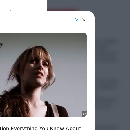
er and store
Ροή Ειδήσεων
to grant or
ed purposes
Παραστρατιωτικες ομάδες
Κολομβιανων καρτέλ
πολεμούν στην Ουκρανία
για να μάθουν τα μυστικά
των drones
06.08.2026
Ο πόλεμος στο Ιράν έφερε
“φαγωμάρα” στις ΗΠΑ: Η
οργή Τραμπ, τα
αποθέματα πυρομαχικών
και οι επιπτώσεις στην
Ουκρανία
06.08.2026
“Σφαγή” στην Τουρκία για