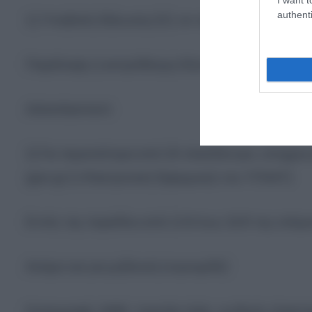
authenti
1) Υποβολή δήλωσης Ε3, αν αποκτούν αγροτικό
Παράλειψη ή εκπρόθεσμη δήλωση -> πρόστιμο 
Advertisement
2) Για περισσότερα από 20 ελαιόδεντρα, υποχρ
(gov.gr ή Ηλεκτρονική Εφαρμογή του ΥΠΑΑΤ)
Εντός της περιόδου από 1/10 έως 31/5 της επόμ
Ακόμα και για μηδενική συγκομιδή!
Καταγραφή: ΑΦΜ, ποικιλία ελιάς, κωδικός ελαιοτε