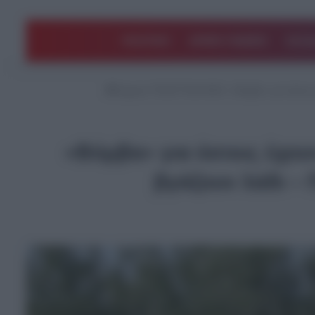
ΠΟΛΙΤΙΚΗ
ΑΡΘΡΑ ΓΝΩΜΗΣ
EΛΛΑ
Αρχική
/
ΤΕΛΕΥΤΑΙΑ ΝΕΑ
/
«Βόμβα» για όσους 
«Βόμβα» για όσους έχουν
βγάζουν λάδι –