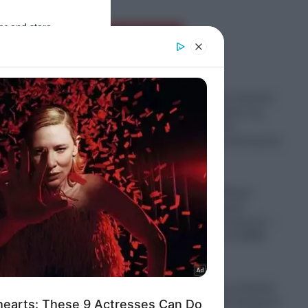
er and store
Ροή Ειδήσεων
to grant or
ed purposes
Συνελήφθη στη Γερμανία
εκτελεστής – μέλος της
greek mafia, που
εμπλέκεται στη δολοφονία
Ζαμπούνη
07.08.2026
Θρήνος στην Πάτρα:
Πέθανε νεογέννητο
μωράκι μόλις 8 ημερών –
Νοσηλευόταν στη ΜΕΘ
Νεογνών
σε τις
07.08.2026
ρρειο
Έκρηξη οργής και βαριές
καταγγελίες από Αυγερινό