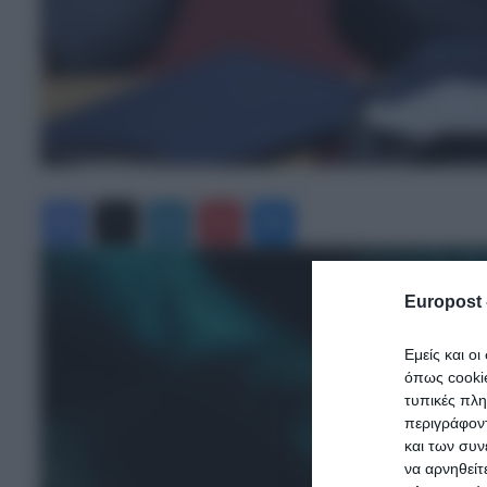
Facebook
X
LinkedIn
Pinterest
Messenger
Europost 
Εμείς και ο
όπως cooki
τυπικές πλ
περιγράφοντ
και των συν
να αρνηθείτ