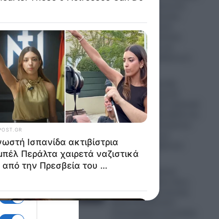
κατά Καρυστιανού και
Γρατσία: «Σπέκουλα,
ψεύδη, δολοφονία
χαρακτήρα, πολιτική
αναξιοπρέπεια και
ανεπίδεκτες μαθήσεως»
07.08.2026
Η γνωστή Ισπανίδα
ει
ακτιβίστρια Ισαμπέλ
Περάλτα χαιρετά ναζιστικά
έξω από την Πρεσβεία του
Μαρόκου και ξεσηκώνει
θύελλα οργής και
αντιδράσεων (βίντεο)
07.08.2026
 να
Κίνα: «Η ισραηλινή
Μοσάντ κρύβεται πίσω
από την ανθρωπιστική
κρίση στη Θέουτα!»
υποστηρίζουν οι κινεζικές