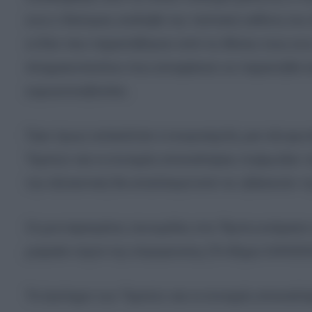
ενώ ο δεύτερος ανέλαβε την πολιτική ευθύνη του
οι δύο που παραιτήθηκαν από τις θέσεις τους εν
Ασημακοπούλου που αποφάσισε να παραιτηθεί από
ευρωκοινοβούλιο.
Πριν όμως κατακάτσει ο κουρνιαχτός μια νέα φω
Τεμπών και οι συνεχείς αποκαλύψεις στρίμωξαν τ
την εξεταστική θα απαλλαγεί από τα «βάσανά» τη
Οι μονταρισμένες συνομιλίες στα Τέμπη ανάμεσα
μοιραία νύχτα της σύγκρουσης (Το Βήμα 24/03/2
Το έγκλημα των Τεμπών και οι συνεχείς αποκαλύ