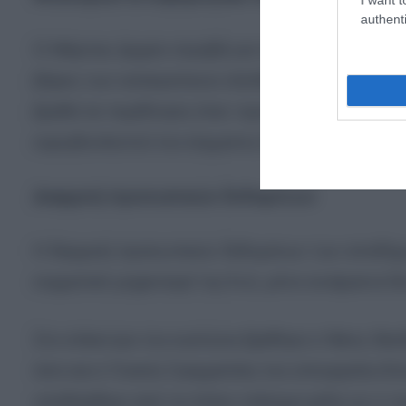
authenti
Ο Μάρτιος άρχισε στραβά για την κυβέρνηση και 
βάρος των καταιγιστικών εξελίξεων συνεχίζει να 
βρεθεί σε περιδίνηση όταν προσωπικά δεδομένα 
ευρωβουλευτού του κόμματος Άννας-Μισέλ Αση
Διαρροή προσωπικών δεδομένων
Η διαρροή προσωπικών δεδομένων των αποδήμω
κομματικό μηχανισμό της Ν.Δ. μόνο αναίμακτα δ
Στο επίκεντρο του κυκλώνα βρέθηκε ο Νίκος Θε
όσο και ο Γενικός Γραμματέας του υπουργείου 
υποδείχθηκε από τα πλέον επίσημα χείλη ως ο «