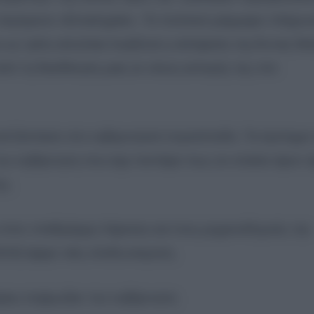
 λεγόμενοι «Email gate». Το πολιτικό μάρμαρο πλήρω
ώ ως τρίτη απώλεια λογίζεται η απόφαση της Άννας Μι
 τη διεκδίκηση μιας εκ νέους εκλογής της στο
τιά ξέσπασε στο κυβερνητικό στρατόπεδο. Το έγκλημα
ην κυβέρνηση που είχε πιστέψει πως αν κλείσει άρον 
ς.
 στον σταθμάρχη Λάρισας και τους μηχανοδηγούς την
024) έφερε νέες κλυδωνισμούς.
ψεις στρίμωξαν την κυβέρνηση