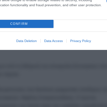
cation functionality and fraud prevention, and other user protection.
το ίδιο στραβά φεύγει. Ο Κυριάκος Μητσοτάκης υπό τ
μετρά απώλειες συνεργατών του και η Νέα Δημοκρατία 
CONFIRM
εκλογέων του εξωτερικού διέρρευσαν προς όφελος τη
μακοπούλου.
Data Deletion
Data Access
Privacy Policy
ν από τη δεξαμενή του υπουργείου Εσωτερικών στο
εν πέρασε.
οδωρόπουλος που διετέλεσε γραμματέας αποδήμων τη
Εσωτερικών, Μιχάλης Σταυριανουδάκης. Ο πρώτος
κομιστής» της λίστας προς την «γαλάζια» ευρωβουλευ