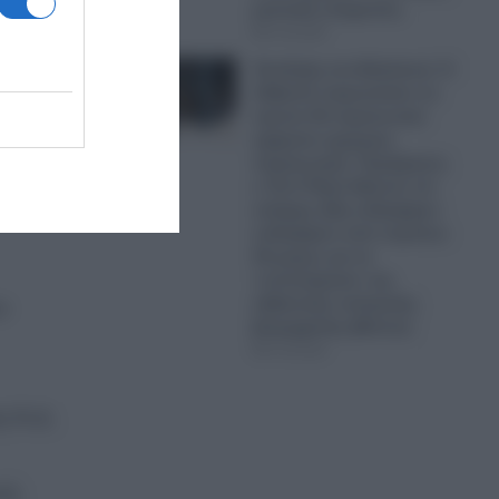
μυστικές υπηρεσίες
07.08.2026
ο
Έκπληξη στα Βαλκάνια: Η
Αλβανία παρουσίασε τα
έχει
πρώτα 40 στρατιωτικά
ς
οχήματα εγχώριας
παραγωγής!- Περήφανος
ο Έντι Ράμα δήλωσε ότι
υπάρχει ήδη ενδιαφέρον
ενδιαφέρον από περίπου
30 χώρες για τα
«επιτεύγματα» της
αλβανικής πολεμικής
ν
βιομηχανίας (Βίντεο)
07.08.2026
ς Ν.Δ.
τή,