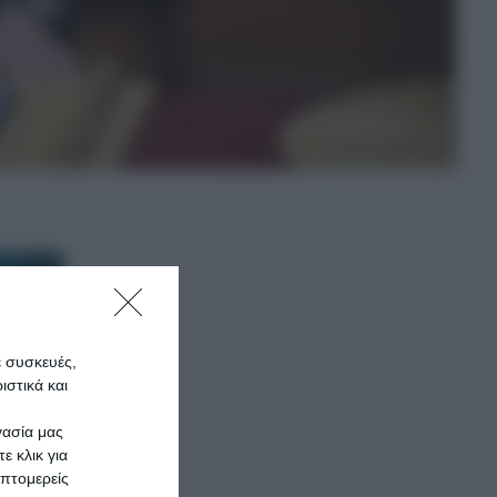
ε συσκευές,
στικά και
γασία μας
ε κλικ για
πτομερείς