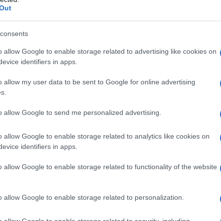
Out
24.07.2019
consents
Ανοιχτή ξανά από σήμερα η πλατφόρμ
o allow Google to enable storage related to advertising like cookies on
αιτήσεων για το φοιτητικό στεγαστικό
evice identifiers in apps.
επίδομα
o allow my user data to be sent to Google for online advertising
s.
Ανοίγει ξανά από σήμερα Τετάρτη η ηλεκτρονική πλατφόρμα υπο
αίτησης για τη χορήγηση του φοιτητικού στεγαστικού επιδόματος
to allow Google to send me personalized advertising.
1.000 ευρώ…
o allow Google to enable storage related to analytics like cookies on
Δείτε Περισσότερα
evice identifiers in apps.
24.07.2019
o allow Google to enable storage related to functionality of the website
Σχολικές εκδρομές με διαδικασίες εξπρές
σχεδιάζει το υπουργείο Παιδείας
o allow Google to enable storage related to personalization.
Αλλαγές στο νόμο που διέπει τις εκδρομές και τις εκπαιδευτικές
o allow Google to enable storage related to security, including