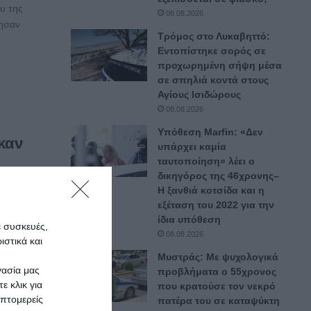
υ της
08.08.2026
βησαν
Τρόμος στο Λυκαβηττό:
Εντοπίστηκε σορός σε
προχωρημένη σήψη μέσα
σε σπηλιά κοντά στους
Αγίους Ισιδώρους
08.08.2026
Υπόθεση Marfin: «Δεν
καν
υπάρχει καμία
ταυτοποίηση» λέει ο
δικηγόρος της 46χρονης–
α,
Η ξανθιά κοτσίδα και η
εξέταση του 2022 για την
ίδια υπόθεση
ε συσκευές,
08.08.2026
στικά και
Μυστράς: Με ψυχολογικά
γασία μας
προβλήματα ο 55χρονος
ε κλικ για
που κρατούσε τον νεκρό
πτομερείς
πατέρα του σε καταψύκτη