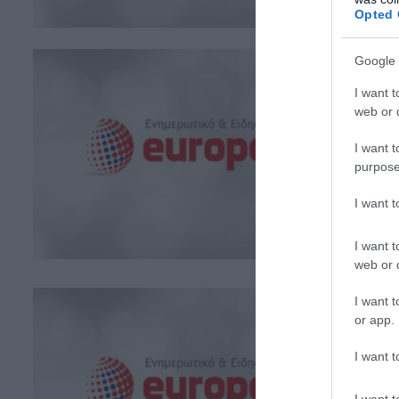
Opted 
Google 
I want t
web or d
I want t
purpose
I want 
I want t
web or d
I want t
or app.
I want t
I want t