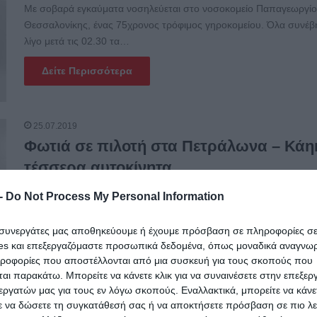
Με σοβαρά εγκαύματα νοσηλεύεται στο νοσοκομείο Παπαγεωργίο
Θεσσαλονίκης, ένας 75χρονος τρόφιμος γηροκομείου. Όλα συνέ
λίγο μετά τις 02.30 τα…
Δείτε Περισσότερα
25.07.2019
Φωτιά σε πιλοτή στα Πετράλωνα – Κάη
τέσσερα αυτοκίνητα
Πυρκαγιά σε αυτοκίνητα που βρίσκονταν σε πιλοτή στα Πετράλων
-
Do Not Process My Personal Information
ξέσπασε λίγο μετά τις 3 τα ξημερώματα. Συγκεκριμένα, στην οδό
Αντιπάτρου,…
ι συνεργάτες μας αποθηκεύουμε ή έχουμε πρόσβαση σε πληροφορίες σ
es και επεξεργαζόμαστε προσωπικά δεδομένα, όπως μοναδικά αναγνωρι
Δείτε Περισσότερα
ηροφορίες που αποστέλλονται από μια συσκευή για τους σκοπούς που
αι παρακάτω. Μπορείτε να κάνετε κλικ για να συναινέσετε στην επεξερ
εργατών μας για τους εν λόγω σκοπούς. Εναλλακτικά, μπορείτε να κάνετ
ε να δώσετε τη συγκατάθεσή σας ή να αποκτήσετε πρόσβαση σε πιο λε
24.07.2019