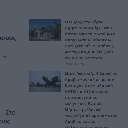
Όλεθρος στο Πόρτο
Γερμενό: «Δεν έχει μείνει
τίποτα από τη φωτιά!»-Σε
 όσους
απόγνωση οι κάτοικοι–
Πότε ξεκινούν οι αιτήσεις
για τις αποζημιώσεις και
, που
ποια είναι τα ποσά
08.08.2026
Μέση Ανατολή: H Σαουδική
Αραβία «αγκαλιά» με τον
Ερντογάν στο «ισλαμικό
ΝΑΤΟ» την ίδια στιγμή
που αμύνεται με
ελληνικούς Patriot!-
Μήπως η ελληνική
– Στο
«ενεργή διπλωματία» στον
ένος
Αραβικό κόσμο
εξελίσσεται σε φιάσκο;