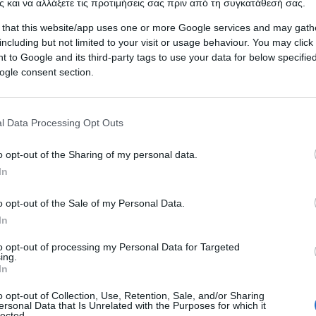
 και να αλλάξετε τις προτιμήσεις σας πριν από τη συγκατάθεσή σας.
Εύβοια: Άγριο ξύλο μεταξύ 2 οικογενειώ
 that this website/app uses one or more Google services and may gath
10 κιλά τσάι
including but not limited to your visit or usage behaviour. You may click 
 to Google and its third-party tags to use your data for below specifi
Στο νοσοκομείο της Χαλκίδας κατέληξαν το βράδυ της Τρίτης 23 Ι
ogle consent section.
δύο άτομα από το Μετόχι Εύβοιας, μετά από συμπλοκή…
Δείτε Περισσότερα
l Data Processing Opt Outs
o opt-out of the Sharing of my personal data.
In
24.07.2019
Συνελήφθη κλεφτοκοτάς μετά από
o opt-out of the Sale of my Personal Data.
αστυνομική καταδίωξη στα Τρίκαλα
In
Ένας 33χρονος συνελήφθη τις πρώτες πρωινές ώρες της Τετάρτ
to opt-out of processing my Personal Data for Targeted
ing.
αστυνομικούς της Ομάδας ΔΙ.ΑΣ Τρικάλων. Αιτία; Επειδή είχε διαρ
In
λίγο…
o opt-out of Collection, Use, Retention, Sale, and/or Sharing
ersonal Data that Is Unrelated with the Purposes for which it
Δείτε Περισσότερα
lected.