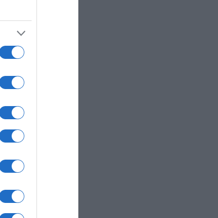
α
βολής
 των
 – Τι