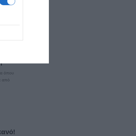
ν σε
η
μα όπου
ε από
εανό!