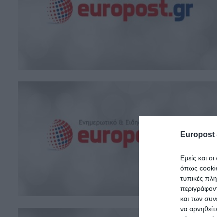
Europost 
Εμείς και ο
όπως cooki
τυπικές πλ
περιγράφοντ
και των συν
να αρνηθείτ