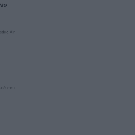
αν»
είας Air
ωτιά που