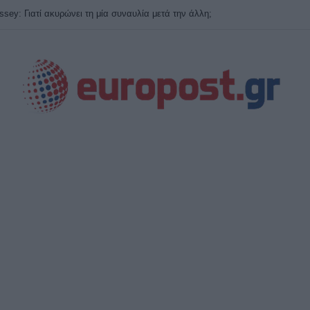
 Σάκη Αρναούτογλου για τη Μεσόγειο: Ξεπέρασε τους 33℃ η θερμοκρασία τ