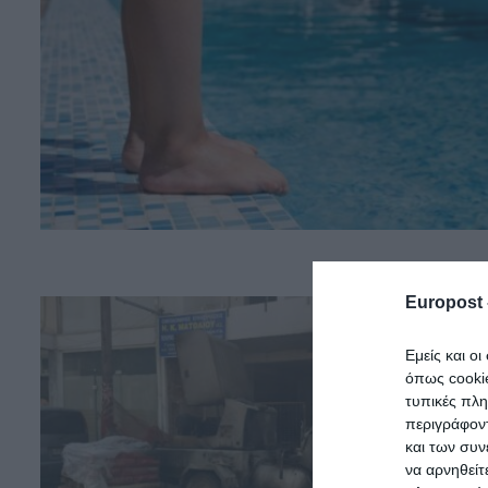
Europost 
Εμείς και ο
όπως cooki
τυπικές πλ
περιγράφοντ
και των συν
να αρνηθείτ