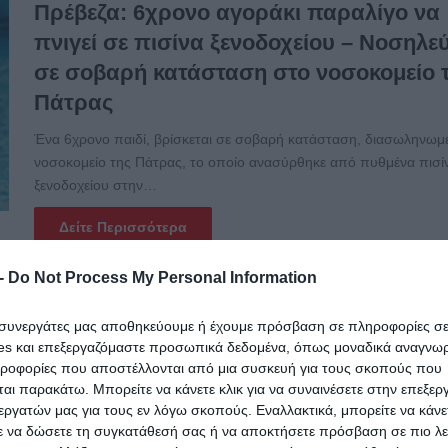
Πρέβεζα: 6χρονο αγοράκι παραλίγο να
πνιγεί σε πισίνα ξενοδοχείου – Νοσηλεύ
σε σοβαρή κατάσταση στο νοσοκομείο 
Πάτρας
Ένα 6χρονο παιδί, βρίσκεται σε σοβαρή κατάσταση, διασωληνωμέ
νοσοκομείο της Πάτρας, το οποίο ανασύρθηκε από πυθμένα πισί
ξενοδοχείου στην…
Δείτε Περισσότερα
-
Do Not Process My Personal Information
25.06.2024
Παραλίγο τραγωδία στην Λάρισα:
ι συνεργάτες μας αποθηκεύουμε ή έχουμε πρόσβαση σε πληροφορίες σ
Λαμπάδιασε μπετονιέρα έξω από οικοδ
es και επεξεργαζόμαστε προσωπικά δεδομένα, όπως μοναδικά αναγνωρι
Μεγάλες ζημιές σε σταθμευμένα αυτοκί
ηροφορίες που αποστέλλονται από μια συσκευή για τους σκοπούς που
αι παρακάτω. Μπορείτε να κάνετε κλικ για να συναινέσετε στην επεξερ
(Φωτο)
εργατών μας για τους εν λόγω σκοπούς. Εναλλακτικά, μπορείτε να κάνετ
ε να δώσετε τη συγκατάθεσή σας ή να αποκτήσετε πρόσβαση σε πιο λε
Το μεσημέρι της Τρίτης λαμπάδιασε από άγνωστες αιτίες μπετονι