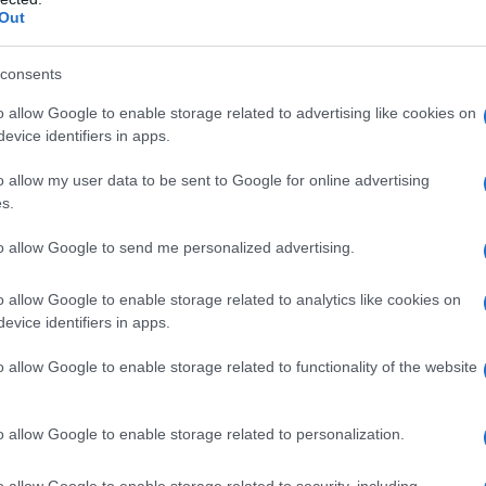
Απόστολος Λύτρας: Αναστολή στον
Out
πλειστηριασμό του σπιτιού του στο
Χαλάνδρι για τέταρτη συνεχόμενη φορ
consents
o allow Google to enable storage related to advertising like cookies on
Με δικαστική παρέμβαση αναστέλλεται ο πλειστηριασμός του σπι
evice identifiers in apps.
δικηγόρου Απόστολου Λύτρα στο Χαλάνδρι για τέταρτη συνεχόμε
Πρόκειται για…
o allow my user data to be sent to Google for online advertising
s.
Δείτε Περισσότερα
to allow Google to send me personalized advertising.
25.06.2024
Ξέσπασε φωτιά στον Πολύγυρο Χαλκιδι
o allow Google to enable storage related to analytics like cookies on
evice identifiers in apps.
Στο σημείο έσπευσαν οι δυνάμεις της
Πυροσβεστικής
o allow Google to enable storage related to functionality of the website
Φωτιά εκδηλώθηκε σήμερα (25/6) το μεσημέρι στην περιοχή του
Πολυγύρου, στη Χαλκιδική. Η φωτιά ξέσπασε λίγο πριν τις 3 το 
o allow Google to enable storage related to personalization.
Δείτε Περισσότερα
o allow Google to enable storage related to security, including