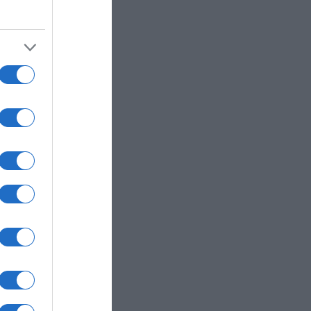
ά
τιού του
νη φορά.
κής:
μεσημέρι…