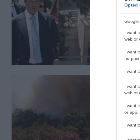
Opted 
Google 
I want t
web or d
I want t
purpose
I want 
I want t
web or d
I want t
or app.
I want t
I want t