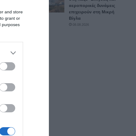
ισα.
αεροπορικές δυνάμεις
er and store
επιχειρούν στη Μικρή
to grant or
Βίγλα
ed purposes
08.08.2026
dair
κτία
η
ος
ρα που