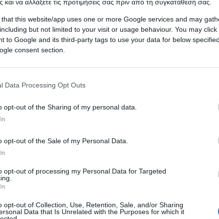
 και να αλλάξετε τις προτιμήσεις σας πριν από τη συγκατάθεσή σας.
οποία βρισκόταν στο πεζοδρόμιο μπροστά από οικοδομή στη Λάρ
Το…
 that this website/app uses one or more Google services and may gath
including but not limited to your visit or usage behaviour. You may click 
Δείτε Περισσότερα
 to Google and its third-party tags to use your data for below specifi
ogle consent section.
25.06.2024
Βίντεο σοκ: Παραλίγο ατύχημα με Cana
l Data Processing Opt Outs
που επιχειρούσε στη φωτιά στη Ναυπα
– “Βρήκε” σε πεύκο κατά την κατάσβεσ
o opt-out of the Sharing of my personal data.
In
(Βίντεο)
Παραλίγο ατύχημα στον Πλατανίτη Ναυπακτίας, καθώς αεροσκάφ
o opt-out of the Sale of my Personal Data.
Canadair που επιχειρεί στην κατάσβεση, βρήκε σε δέντρο την ώ
In
«βούτηξε» για…
to opt-out of processing my Personal Data for Targeted
ing.
Δείτε Περισσότερα
In
o opt-out of Collection, Use, Retention, Sale, and/or Sharing
25.06.2024
ersonal Data that Is Unrelated with the Purposes for which it
lected.