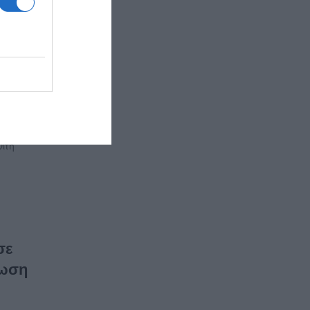
ντά
ια
ίτη
νίτη
σε
νωση