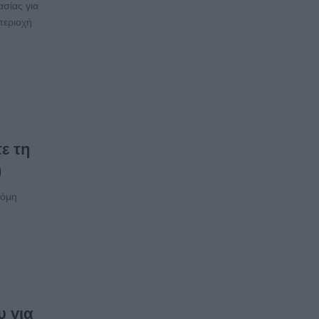
ασίας για
περιοχή
ε τη
)
κόμη
υ για